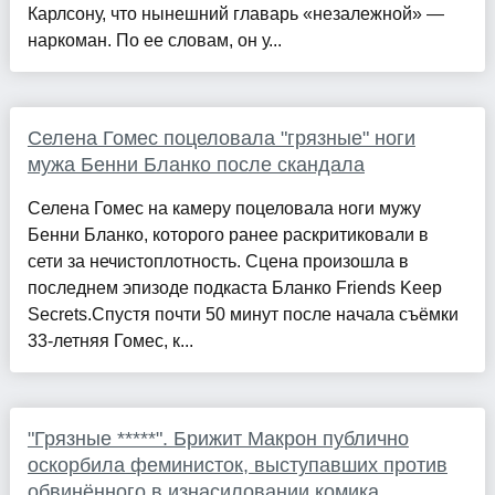
Карлсону, что нынешний главарь «незалежной» —
наркоман. По ее словам, он у...
Селена Гомес поцеловала "грязные" ноги
мужа Бенни Бланко после скандала
Селена Гомес на камеру поцеловала ноги мужу
Бенни Бланко, которого ранее раскритиковали в
сети за нечистоплотность. Сцена произошла в
последнем эпизоде подкаста Бланко Friends Keep
Secrets.Спустя почти 50 минут после начала съёмки
33-летняя Гомес, к...
"Грязные *****". Брижит Макрон публично
оскорбила феминисток, выступавших против
обвинённого в изнасиловании комика