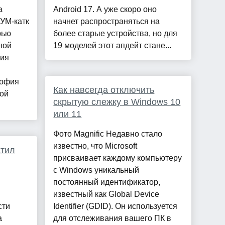
а
Android 17. А уже скоро оно
УМ-катк
начнет распространяться на
рью
более старые устройства, но для
ной
19 моделей этот апдейт стане...
фия
София
Как навсегда отключить
ной
скрытую слежку в Windows 10
или 11
Фото Magnific Недавно стало
известно, что Microsoft
атил
присваивает каждому компьютеру
с Windows уникальный
постоянный идентификатор,
известный как Global Device
сти
Identifier (GDID). Он используется
а
для отслеживания вашего ПК в