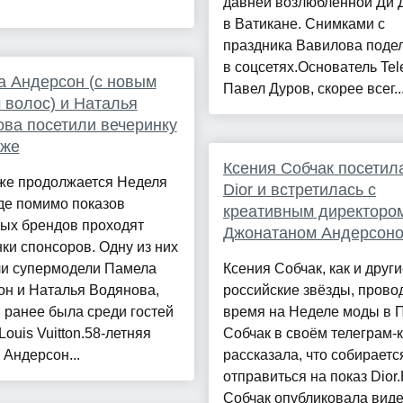
давней возлюбленной Ди 
в Ватикане. Снимками с
праздника Вавилова поде
в соцсетях.Основатель Te
 Андерсон (с новым
Павел Дуров, скорее всег..
 волос) и Наталья
ва посетили вечеринку
иже
Ксения Собчак посетил
же продолжается Неделя
Dior и встретилась с
де помимо показов
креативным директоро
ных брендов проходят
Джонатаном Андерсон
ки спонсоров. Одну из них
ли супермодели Памела
Ксения Собчак, как и друг
он и Наталья Водянова,
российские звёзды, прово
 ранее была среди гостей
время на Неделе моды в 
Louis Vuitton.58-летняя
Собчак в своём телеграм-
Андерсон...
рассказала, что собираетс
отправиться на показ Dior
Собчак опубликовала виде