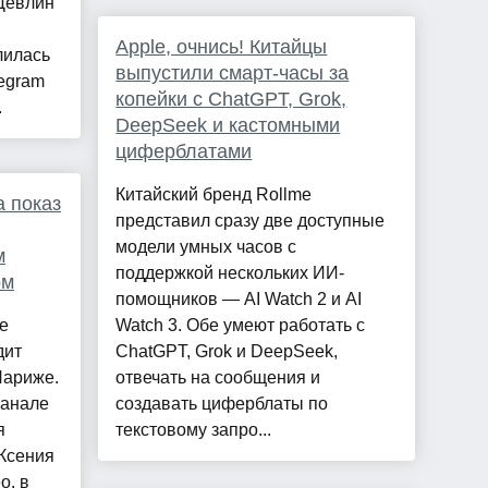
Девлин
Apple, очнись! Китайцы
лилась
выпустили смарт-часы за
legram
копейки с ChatGPT, Grok,
.
DeepSeek и кастомными
циферблатами
Китайский бренд Rollme
а показ
представил сразу две доступные
модели умных часов с
м
поддержкой нескольких ИИ-
ом
помощников — AI Watch 2 и AI
ие
Watch 3. Обе умеют работать с
дит
ChatGPT, Grok и DeepSeek,
Париже.
отвечать на сообщения и
канале
создавать циферблаты по
я
текстовому запро...
.Ксения
о, в