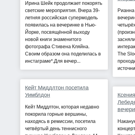
Ирина Шейк продолжает покорять
светские мероприятия. Вчера 39-
Рианна
летняя российская супермодель
вечерин
появилась на вечеринке в Нью-
четырё
Йорке, посвящённой выходу
(произн
новой книги знаменитого
засняли
фотографа Стивена Кляйна.
интера
Своим образом она поделилась в
The Sloo
инстаграме*.Для вечер...
проход
источни
Кейт Миддлтон посетила
Уимблдон
Ксения
Лебед
Кейт Миддлтон, которая недавно
вечери
покорила горные вершины,
находясь в ремиссии, посетила
Накану
четвёртый день теннисного
концер