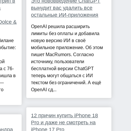
трип в
Это нововведение ChatGPT
а
вынудит вас удалить все
остальные ИИ-приложения
Dolce &
OpenAI решила расширить
лимиты без оплаты и добавила
Милане
новую версию ИИ в своё
обытие:
мобильное приложение. Об этом
пишет MacRumors. Согласно
ой
источнику, пользователи
 с 76-
бесплатной версии ChatGPT
ришла в
теперь могут общаться с ИИ
 —
текстом без ограничений. А ещё
го
OpenAI сд...
12 причин купить iPhone 18
Pro и даже не смотреть на
андра
iPhone 17 Pro