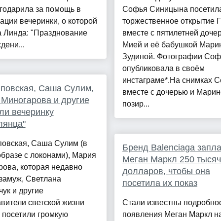
годарила за помощь в
Софья Синицына посетил
ации вечеринки, о которой
торжественное открытие Г
а Линда: "Празднование
вместе с пятилетней доче
дени...
Мией и её бабушкой Мари
Зудиной. Фотографии Со
опубликовала в своём
инстаграме*.На снимках 
повская, Саша Сулим,
вместе с дочерью и Мари
Миногарова и другие
позир...
ли вечеринку
лянца"
повская, Саша Сулим (в
Бренд Balenciaga запл
бразе с локонами), Мария
Меган Маркл 250 тысяч
ова, которая недавно
долларов, чтобы она
замуж, Светлана
посетила их показ
ук и другие
вители светской жизни
Стали известны подробно
 посетили громкую
появления Меган Маркл н