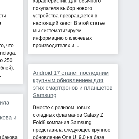
характеристик. Для обычного
покупателя выбор нового
сти
устройства превращается в
а
настоящий квест. В этой статье
мы систематизируем
информацию о ключевых
о, что
производителях и ...
nciaga,
о 250
блей).
Android 17 станет последним
.
крупным обновлением для
этих смартфонов и планшетов
Samsung
ила
Вместе с релизом новых
складных флагманов Galaxy Z
кова и
Fold8 компания Samsung
представила следующее крупное
абакова
обновление One UI 9.0 на базе