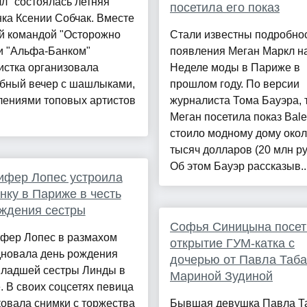
л" состоялась летняя
посетила его показ
ка Ксении Собчак. Вместе
ей командой "Осторожно
Стали известны подробно
и "Альфа-Банком"
появления Меган Маркл н
истка организовала
Неделе моды в Париже в
бный вечер с шашлыками,
прошлом году. По версии
лениями топовых артистов
журналиста Тома Бауэра, т
.
Меган посетила показ Bale
стоило модному дому окол
тысяч долларов (20 млн ру
Об этом Бауэр рассказыв..
ифер Лопес устроила
нку в Париже в честь
ждения сестры
Софья Синицына посет
фер Лопес в размахом
открытие ГУМ-катка с
дновала день рождения
дочерью от Павла Таба
младшей сестры Линды в
Мариной Зудиной
 В своих соцсетях певица
овала снимки с торжества
Бывшая девушка Павла Т