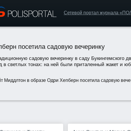
Сетевой портал журнала «П
пберн посетила садовую вечеринку
адиционную садовую вечеринку в саду Букингемского дв
 в светлых тонах: на ней были приталенный жакет и юб