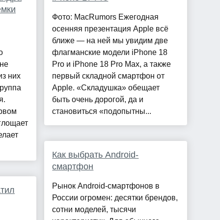
ёмки
Фото: MacRumors Ежегодная
осенняя презентация Apple всё
ближе — на ней мы увидим две
о
флагманские модели iPhone 18
 не
Pro и iPhone 18 Pro Max, а также
из них
первый складной смартфон от
группа
Apple. «Складушка» обещает
я.
быть очень дорогой, да и
ервом
становиться «подопытны...
оглощает
елает
Как выбрать Android-
смартфон
Рынок Android-смартфонов в
атил
России огромен: десятки брендов,
сотни моделей, тысячи