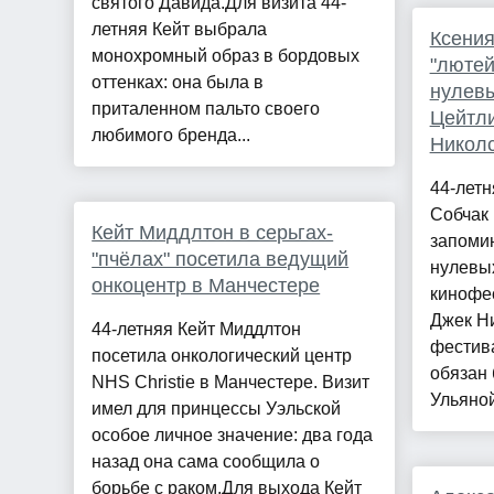
святого Давида.Для визита 44-
летняя Кейт выбрала
Ксения
монохромный образ в бордовых
"люте
оттенках: она была в
нулевы
приталенном пальто своего
Цейтл
любимого бренда...
Никол
44-летн
Собчак 
Кейт Миддлтон в серьгах-
запоми
"пчёлах" посетила ведущий
нулевых
онкоцентр в Манчестере
кинофес
Джек Ни
44-летняя Кейт Миддлтон
фестива
посетила онкологический центр
обязан 
NHS Christie в Манчестере. Визит
Ульяной
имел для принцессы Уэльской
особое личное значение: два года
назад она сама сообщила о
борьбе с раком.Для выхода Кейт