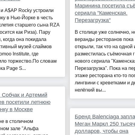
Маринина посетила съ
 и A$AP Rocky устроили
сериала "Каменская.
ку в Нью-Йорке в честь
Перезагрузка"
хлетия старшего сына RZA
осится как Риза). Пару
В столице уже солнечно, н
, когда она покидала
веранды ресторанов пока
ктивный музей слаймов
открыли, так что на одной 
moo Institute, где
разместилась съёмочная 
ило торжество.По словам
нового сериала "Каменска
ка Page S...
Перезагрузка". Пока на п
этаже ресторана кто-то п
лингвини с креветками и д
нелёгкий вы...
 Собчак и Артемий
ев посетили летнюю
нку в Москве
Бренд Balenciaga запл
не в столичном
Меган Маркл 250 тысяч
тном зале "Альфа
долларов, чтобы она