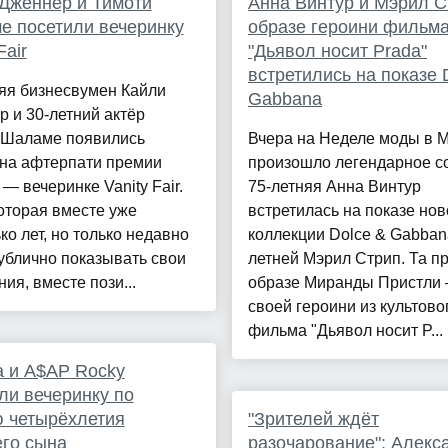
Дженнер и Тимоти
Анна Винтур и Мэрил С
 посетили вечеринку
образе героини фильм
Fair
"Дьявол носит Prada"
встретились на показе 
яя бизнесвумен Кайли
Gabbana
 и 30-летний актёр
 Шаламе появились
Вчера на Неделе моды в 
 на афтерпати премии
произошло легендарное с
 — вечеринке Vanity Fair.
75-летняя Анна Винтур
оторая вместе уже
встретилась на показе нов
ко лет, но только недавно
коллекции Dolce & Gabbana
ублично показывать свои
летней Мэрил Стрип. Та п
ия, вместе пози...
образе Миранды Пристли
своей героини из культово
фильма "Дьявол носит P...
 и A$AP Rocky
ли вечеринку по
 четырёхлетия
"Зрителей ждёт
го сына
разочарование": Алекс