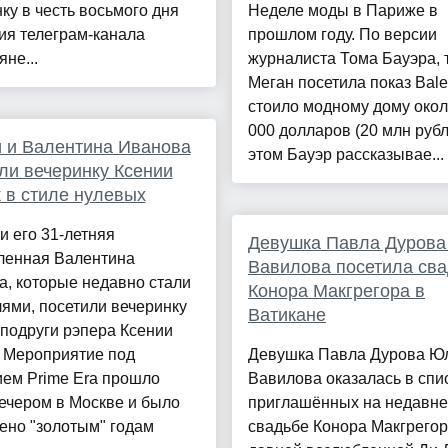
ку в честь восьмого дня
Неделе моды в Париже в
ия телеграм-канала
прошлом году. По версии
яне...
журналиста Тома Бауэра, т
Меган посетила показ Bale
стоило модному дому окол
000 долларов (20 млн рубл
 и Валентина Иванова
этом Бауэр рассказывае...
ли вечеринку Ксении
 в стиле нулевых
и его 31-летняя
Девушка Павла Дуров
ленная Валентина
Вавилова посетила сва
, которые недавно стали
Конора Макгрегора в
ями, посетили вечеринку
Ватикане
подруги рэпера Ксении
. Мероприятие под
Девушка Павла Дурова Ю
ием Prime Era прошло
Вавилова оказалась в спи
ечером в Москве и было
приглашённых на недавн
ено "золотым" годам
свадьбе Конора Макгрегор