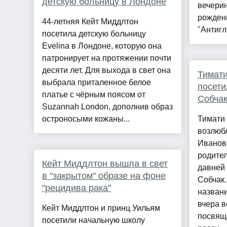
детскую больницу в Лондоне
вечерин
рожден
44-летняя Кейт Миддлтон
"Антигл
посетила детскую больницу
Evelina в Лондоне, которую она
патронирует на протяжении почти
десяти лет. Для выхода в свет она
Тимати
выбрала приталенное белое
посети
платье с чёрным поясом от
Собчак
Suzannah London, дополнив образ
остроносыми кожаны...
Тимати 
возлюб
Иванова
родител
Кейт Миддлтон вышла в свет
давней 
в "закрытом" образе на фоне
Собчак
"рецидива рака"
назван
вчера в
Кейт Миддлтон и принц Уильям
посвящ
посетили начальную школу