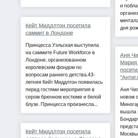
и побла
организ
мечтал
Кейт Миддлтон посетила
дня рож
саммит в Лондоне
Принцесса Уэльская выступила
на саммите Future Workforce в
Аня Чи
Лондоне, организованном
Мария 
королевским фондом по
посети
вопросам раннего детства.43-
"Антиг
летняя Кейт Миддлтон появилась
перед гостями мероприятия в
Аня Чи
сером брючном костюме и белой
новом о
блузе. Принцесса произнесла...
Миногар
вышла 
Бондарч
предста
Кейт Миддлтон посетила
Москвы