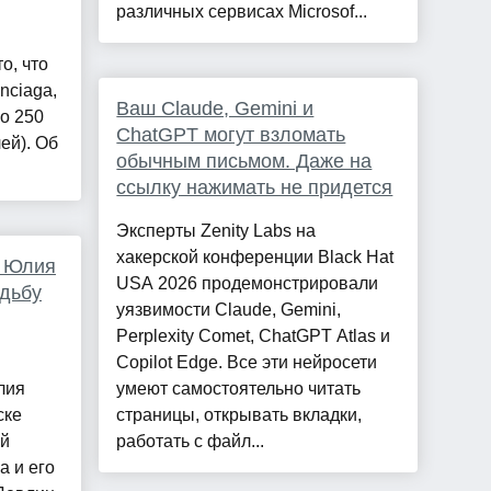
различных сервисах Microsof...
о, что
nciaga,
Ваш Claude, Gemini и
о 250
ChatGPT могут взломать
ей). Об
обычным письмом. Даже на
ссылку нажимать не придется
Эксперты Zenity Labs на
хакерской конференции Black Hat
а Юлия
USA 2026 продемонстрировали
дьбу
уязвимости Claude, Gemini,
Perplexity Comet, ChatGPT Atlas и
Copilot Edge. Все эти нейросети
лия
умеют самостоятельно читать
ске
страницы, открывать вкладки,
ей
работать с файл...
а и его