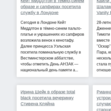
Кейт Миддлтон в тёмно-синем
Кайли 
образе и сапфирах посетила
Шаламе
службу в Лондоне
Vanity 
Сегодня в Лондоне Кейт
28-летн
Миддлтон в тёмно-синем пальто-
Дженнер
платье и украшениях из сапфиров
Тимоти
возложила венок к кенотафу.
вместе
Далее принцесса Уэльская
"Оскар"
посетила поминальную службу в
Пара, к
Вестминстерском аббатстве,
несколь
чтобы отметить День АНЗАК —
стала п
национальный день памяти а...
отношен
Ирина Шейк в образе total
Рианна
black посетила вечеринку
устрои
Стивена Кляйна
случаю
старше