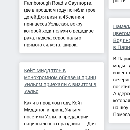
росси...
Farnborough Road в Саутпортe,
где в прошлом году погибли трое
детей.Для визита 43-летняя
принцесса Уэльская, вокруг
Памела
которой ходят слухи о рецидиве
цветом
рака, надела серое пальто
Водяно
прямого силуэта, широк...
в Пар
В Пари
моды, г
Кейт Миддлтон в
извест
монохромном образе и принц
вечерин
Уильям приехали с визитом в
посети
Уэльс
Андерс
которая
Как и в прошлом году, Кейт
на шоу 
Миддлтон и принц Уильям
Памела 
посетили Уэльс в преддверии
национального праздника — Дня