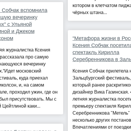
котором в клетчатом пидж
 Собчак вспомнила
чёрных штана...
йшую вечеринку
х" с Ульяной
иной и Джеком
соном
"Метафора жизни в Рос
Ксения Собчак посетил
яя журналистка Ксения
спектакль Кирилла
рассказала про самую
Серебренникова в Зал
нающуюся вечеринку
.“Идет московский
Ксения Собчак прилетела 
тиваль, куда приехал
Зальцбургский фестиваль,
колсон, и, на самом
который ранее раскритик
ле, проходил ужин, где он
дизайнер Вика Газинская. 
был присутствовать. Мы с
летняя журналистка посет
 Цейтлиной каки...
премьеру спектакля Кири
Серебренникова "Метель"
несколько других постанов
Впечатлениями от поездки