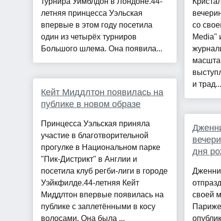
турнира Уимблдон в Лондоне.44-
Кристал
летняя принцесса Уэльская
вечерин
впервые в этом году посетила
со сво
один из четырёх турниров
Media" 
Большого шлема. Она появила...
журнал
масшта
выступ
и трад..
Кейт Миддлтон появилась на
публике в новом образе
Принцесса Уэльская приняла
Дженн
участие в благотворительной
вечери
прогулке в Национальном парке
дня ро
"Пик-Дистрикт" в Англии и
посетила клуб регби-лиги в городе
Дженни
Уэйкфилде.44-летняя Кейт
отпраз
Миддлтон впервые появилась на
своей 
публике с заплетёнными в косу
Париже.
волосами. Она была ...
опублик