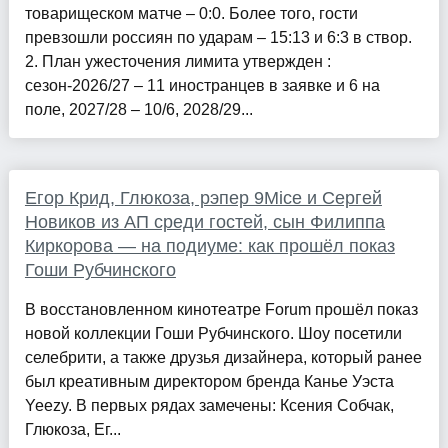
товарищеском матче – 0:0. Более того, гости
превзошли россиян по ударам – 15:13 и 6:3 в створ.
2. План ужесточения лимита утвержден :
сезон-2026/27 – 11 иностранцев в заявке и 6 на
поле, 2027/28 – 10/6, 2028/29...
Егор Крид, Глюкоза, рэпер 9Mice и Сергей
Новиков из АП среди гостей, сын Филиппа
Киркорова — на подиуме: как прошёл показ
Гоши Рубчинского
В восстановленном кинотеатре Forum прошёл показ
новой коллекции Гоши Рубчинского. Шоу посетили
селебрити, а также друзья дизайнера, который ранее
был креативным директором бренда Канье Уэста
Yeezy. В первых рядах замечены: Ксения Собчак,
Глюкоза, Ег...