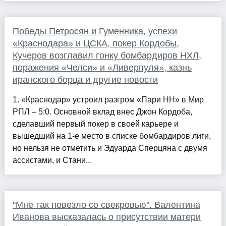
Победы Петросян и Гуменника, успехи
«Краснодара» и ЦСКА, покер Кордобы,
Кучеров возглавил гонку бомбардиров НХЛ,
поражения «Челси» и «Ливерпуля», казнь
иранского борца и другие новости
1. «Краснодар» устроил разгром «Пари НН» в Мир
РПЛ – 5:0. Основной вклад внес Джон Кордоба,
сделавший первый покер в своей карьере и
вышедший на 1-е место в списке бомбардиров лиги,
но нельзя не отметить и Эдуарда Сперцяна с двумя
ассистами, и Стани...
"Мне так повезло со свекровью". Валентина
Иванова высказалась о присутствии матери