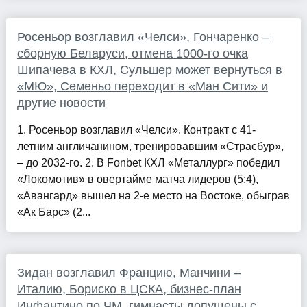
Росеньор возглавил «Челси», Гончаренко –
сборную Беларуси, отмена 1000-го очка
Шипачева в КХЛ, Сульшер может вернуться в
«МЮ», Семеньо переходит в «Ман Сити» и
другие новости
1. Росеньор возглавил «Челси». Контракт с 41-
летним англичанином, тренировавшим «Страсбур»,
– до 2032-го. 2. В Fonbet КХЛ «Металлург» победил
«Локомотив» в овертайме матча лидеров (5:4),
«Авангард» вышел на 2-е место на Востоке, обыграв
«Ак Барс» (2...
Зидан возглавил Францию, Манчини –
Италию, Бориско в ЦСКА, бизнес-план
Инфантино по ЧМ, гимнасты допущены с