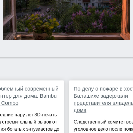
облемный современный
По делу о пожаре в хос
нтер для дома: Bambu
Балашихе задержали
1 Combo
представителя владел
дома
едние пару лет 3D-печать
 стремительный рывок от
Следственный комитет во
ия богатых энтузиастов до
уголовное дело после пож