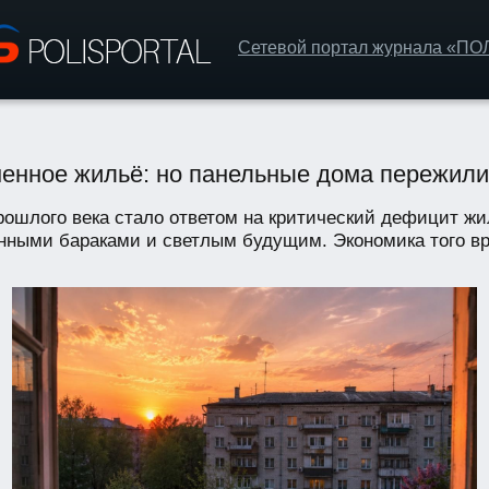
Сетевой портал журнала «П
енное жильё: но панельные дома пережили
ошлого века стало ответом на критический дефицит ж
ными бараками и светлым будущим. Экономика того вре