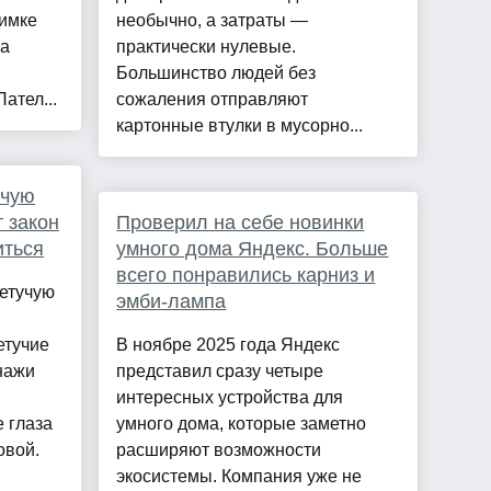
имке
необычно, а затраты —
ва
практически нулевые.
Большинство людей без
ател...
сожаления отправляют
картонные втулки в мусорно...
учую
 закон
Проверил на себе новинки
иться
умного дома Яндекс. Больше
всего понравились карниз и
етучую
эмби-лампа
етучие
В ноябре 2025 года Яндекс
нажи
представил сразу четыре
интересных устройства для
 глаза
умного дома, которые заметно
овой.
расширяют возможности
экосистемы. Компания уже не