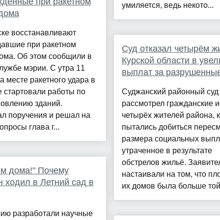
дённые при ракетном
умиляется, ведь некото...
дома
ске восстанавливают
давшие при ракетном
Суд отказал четырём ж
ома. Об этом сообщили в
Курской области в уве
лужбе мэрии. С утра 11
выплат за разрушенны
а месте ракетного удара в
 стартовали работы по
Суджанский районный суд
новлению зданий.
рассмотрел гражданские и
ал поручения и решал на
четырёх жителей района, 
опросы глава г...
пытались добиться перес
размера социальных выпл
утраченное в результате
обстрелов жильё. Заявите
ём дома!" Почему
настаивали на том, что п
 ходил в Летний сад в
их домов была больше той,
сию разработали научные