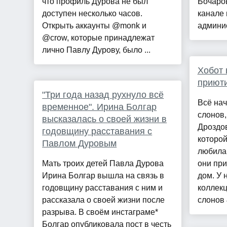
что профиль Дурова не был
Бочаров
доступен несколько часов.
канале 
Открыть аккаунты @monk и
админис
@crow, которые принадлежат
лично Павлу Дурову, было ...
Хобот 
приюти
"Три года назад рухнуло всё
Всё на
временное". Ирина Болгар
слонов,
высказалась о своей жизни в
Дроздов
годовщину расставания с
которой
Павлом Дуровым
любила 
Мать троих детей Павла Дурова
они при
Ирина Болгар вышла на связь в
дом. У
годовщину расставания с ним и
коллек
рассказала о своей жизни после
слонов 
разрыва. В своём инстаграме*
Болгар опубликовала пост в честь