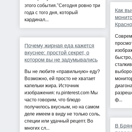
этого события."Сегодня ровно три
Как вы
года с того дня, который
монито
кардинал...
Красн
Соврем
просмот
Почему жирная еда кажется
изобра
вкуснее: простой секрет, о
быстро,
котором вы не задумывались
сталки
Вы не любите «правильную» еду?
выборо
Возможно, ей просто не хватает
монито
капельки жира. Источник
диагона
изображения: ru.pinterest.com Мы
разреш
часто говорим, что блюдо
ф...
получилось вкусным, но на самом
деле имеем в виду не только соль,
специи или удачный рецепт. Во
В Брян
многих сл...