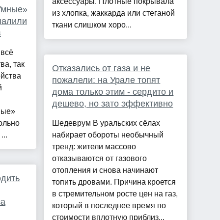
аксессуары. Плотные покрывала
Умные»
из хлопка, жаккарда или стеганой
спалили
ткани слишком хоро...
в
 всё
ва, так
Отказались от газа и не
ойства
пожалели: на Урале топят
й
дома только этим - сердито и
дешево, но зато эффективно
ные»
ольно
Шедеврум В уральских сёлах
..
набирает обороты необычный
тренд: жители массово
отказываются от газового
отопления и снова начинают
одить
топить дровами. Причина кроется
в стремительном росте цен на газ,
за
который в последнее время по
стоимости вплотную приблиз...