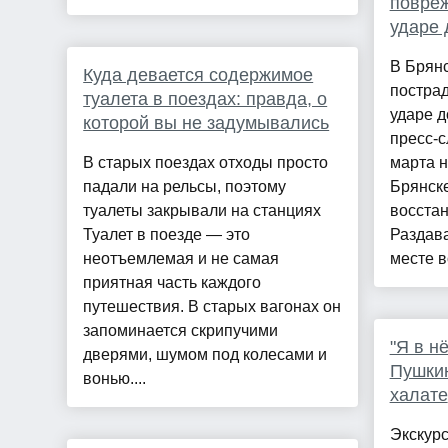
повреж
ударе 
В Брян
Куда девается содержимое
постра
туалета в поездах: правда, о
ударе д
которой вы не задумывались
пресс-с
В старых поездах отходы просто
марта н
падали на рельсы, поэтому
Брянске
туалеты закрывали на станциях
восста
Туалет в поезде — это
Раздав
неотъемлемая и не самая
месте в
приятная часть каждого
путешествия. В старых вагонах он
запоминается скрипучими
"Я в н
дверями, шумом под колесами и
Пушкин
вонью....
халате
Экскур