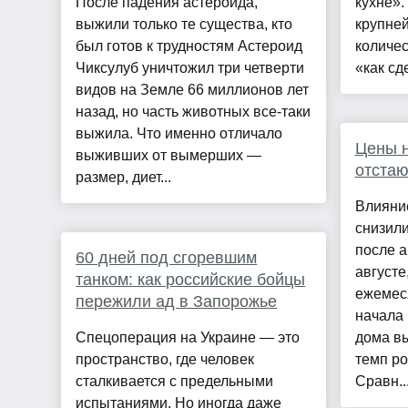
После падения астероида,
кухне»
выжили только те существа, кто
крупне
был готов к трудностям Астероид
количес
Чиксулуб уничтожил три четверти
«как сд
видов на Земле 66 миллионов лет
назад, но часть животных все-таки
выжила. Что именно отличало
Цены н
выживших от вымерших —
отстаю
размер, диет...
Влияни
снизили
после а
60 дней под сгоревшим
августе
танком: как российские бойцы
ежемеся
пережили ад в Запорожье
начала 
Спецоперация на Украине — это
дома вы
пространство, где человек
темп ро
сталкивается с предельными
Сравн..
испытаниями. Но иногда даже