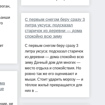
еоган,
"Банши
С первым снегом беру сразу 3
то
литра уксуса: подсказал
старичок из деревни — дома
спокойно всю зиму
ет
С первым снегом беру сразу 3
литра уксуса: подсказал старичок
из деревни — дома спокойно всю
зиму Дачный дом для многих —
место отдыха и спокойствия. Но
ровно так же его оценивают и
мыши. Стоит ударить морозу — и
ома
тёплое жильё превращается для
ше
них в ...
ние, не