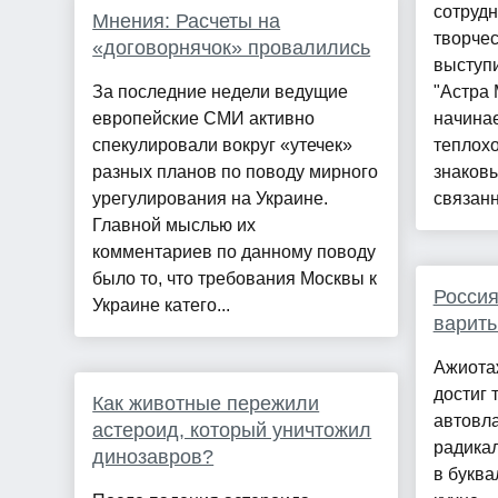
сотрудн
Мнения: Расчеты на
творчес
«договорнячок» провалились
выступ
За последние недели ведущие
"Астра
европейские СМИ активно
начинае
спекулировали вокруг «утечек»
теплохо
разных планов по поводу мирного
знаков
урегулирования на Украине.
связанн
Главной мыслью их
комментариев по данному поводу
было то, что требования Москвы к
Россия
Украине катего...
варить
Ажиота
достиг 
Как животные пережили
автовла
астероид, который уничтожил
радика
динозавров?
в буква