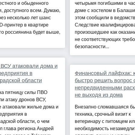
естного и обыденного
четырьмя погибшими в ча
, доступного всем. Думаю,
доме с хостелом в Балаши
ез несколько лет шанс
этом сообщили в ведомств
D-принтер в квартире
Следствие квалифициров
о россиянина будет выше,
произошедшее как оказани
не соответствующих треб
безопасности...
ВСУ атаковали дома и
редприятия в
Финансовый лайфхак: 
радской области
быстро решить вопрос 
непредвиденными расх
на пятницу силы ПВО
не выходя из дома
и атаку дронов ВСУ,
е атаковали жилые дома и
Внезапно сломавшаяся б
едприятия в
техника, срочный визит к
адской области, о чем
ветеринару с питомцем ил
л глава региона Андрей
необходимость незамедли