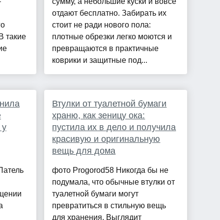
—
сумму, а небольшие куски и вовсе
отдают бесплатно. Забирать их
го
стоит не ради нового пола:
В такие
плотные обрезки легко моются и
ие
превращаются в практичные
коврики и защитные под...
инила
Втулки от туалетной бумаги
е
храню, как зеницу ока:
 у
пустила их в дело и получила
красивую и оригинальную
вещь для дома
Патель
фото Progorod58 Никогда бы не
подумала, что обычные втулки от
щении
туалетной бумаги могут
а
превратиться в стильную вещь
для хранения. Выглядит