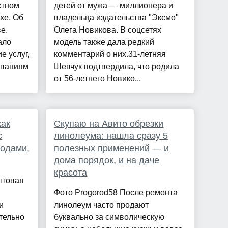
стном
детей от мужа — миллионера и
хе. Об
владельца издательства "Эксмо"
е.
Олега Новикова. В соцсетях
ало
модель также дала редкий
е услуг,
комментарий о них.31-летняя
ованиям
Шевчук подтвердила, что родила
от 56-летнего Новико...
как
Скупаю на Авито обрезки
с
линолеума: нашла сразу 5
одами,
полезных применений — и
дома порядок, и на даче
красота
ытовая
Фото Progorod58 После ремонта
и
линолеум часто продают
тельно
буквально за символическую