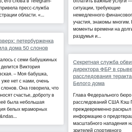
, его слова в Telegram-
оплатить важные услуги 
привела пресс-служба
ситуации, требующие
трации области. «...
немедленного финансово
участия, знакомы многим. 
моменты времени на долг
раздумья и...
вверх: петербурженка
ла дома 50 слонов
чалось с семи бабушкиных
Секретная служба обв
 делится Виктория
директора ФБР в срыв
ская. – Моя бабушка,
расследования теракта
 уже нет с нами, очень
Белого дома
слонов. Она говорила, что
носят счастье, доброту в
Глава Федерального бюро
 неё была небольшая
расследований США Кэш 
ция белых мраморных
преждевременно раскрыл
&ndas...
информацию о предотвра
масштабного нападения н
зрителей спортивного