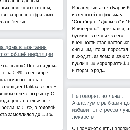
. Согласно данным
йших поисковых систем,
Ирландский актёр Барри К
тво запросов с фразами
известный по фильмам
елать бензин...
"Солтбёрн", "Дюнкерк" и 
Инишерина", признался, ч
буллинг в сети из-за его
внешности стал настолько
а дома в Британии
сильным, что он перестал
т от общей инфляции
выходить из дома и избега
публичных мероприятий.В
е на рынок:2Цены на дома
интервью рад...
сь на 0.3% в сентябре
налогичного роста в
, сообщает Halifax в своём
чном отчёте по рынку. С
Не говорят, но лечат:
года цены на типичные
Аквариум с рыбками д
росли на 0.3%, а годовой
избавит от стресса луч
ста замедлился до 1.3%.
лекарств
.
Он поможет снять напряже