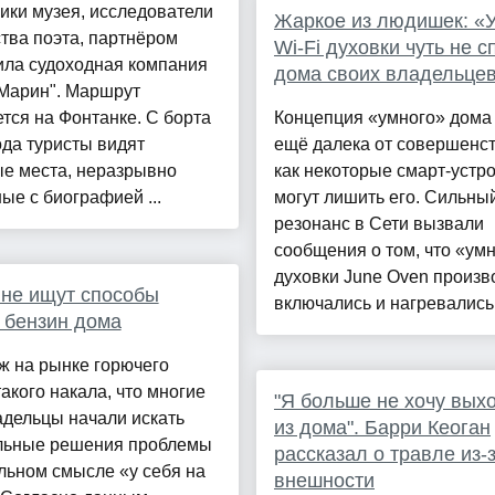
ики музея, исследователи
Жаркое из людишек: «
тва поэта, партнёром
Wi-Fi духовки чуть не 
ила судоходная компания
дома своих владельце
 Марин". Маршрут
тся на Фонтанке. С борта
Концепция «умного» дома
да туристы видят
ещё далека от совершенст
ые места, неразрывно
как некоторые смарт-устр
ые с биографией ...
могут лишить его. Сильны
резонанс в Сети вызвали
сообщения о том, что «ум
духовки June Oven произв
не ищут способы
включались и нагревались .
 бензин дома
ж на рынке горючего
такого накала, что многие
"Я больше не хочу вых
дельцы начали искать
из дома". Барри Кеоган
льные решения проблемы
рассказал о травле из-
льном смысле «у себя на
внешности