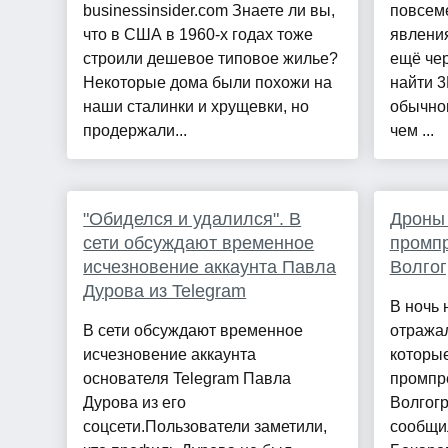
businessinsider.com Знаете ли вы,
повсем
что в США в 1960-х годах тоже
явления
строили дешевое типовое жилье?
ещё чер
Некоторые дома были похожи на
найти 3
наши сталинки и хрущевки, но
обычног
продержали...
чем ...
"Обиделся и удалился". В
Дроны 
сети обсуждают временное
промп
исчезновение аккаунта Павла
Волгог
Дурова из Telegram
В ночь 
В сети обсуждают временное
отражал
исчезновение аккаунта
которы
основателя Telegram Павла
промпр
Дурова из его
Волгогр
соцсети.Пользователи заметили,
сообщи