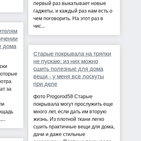
первый раз выкатывает новые
гаджеты, и каждый раз нам есть о
чем поговорить. На этот раз в
чис...
ителям
личении
е дома
Старые покрывала на тряпки
не пускаю: из них можно
ски
сшить полезные для дома
которые
вещи - у меня все лоскуты
мотра
при деле
ат за
фото Progorod58 Старые
ли
покрывала могут прослужить еще
лощадь
много лет, если дать им вторую
...
жизнь. Из плотной ткани легко
сшить практичные вещи для дома,
дачи и даже стильные