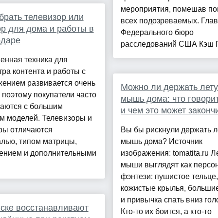
мероприятия, помешав по
брать телевизор или
всех подозреваемых. Гла
р для дома и работы в
Федерального бюро
одаре
расследований США Кэш П
енная техника для
ра контента и работы с
жением развивается очень
Можно ли держать лет
 поэтому покупатели часто
мышь дома: что говорит
ваются с большим
и чем это может законч
м моделей. Телевизоры и
ры отличаются
Вы бы рискнули держать л
лью, типом матрицы,
мышь дома? Источник
ением и дополнительными
изображения: tomatita.ru Л
мыши выглядят как персо
фэнтези: пушистое тельце,
кожистые крылья, большие
и привычка спать вниз гол
ске восстанавливают
Кто-то их боится, а кто-то