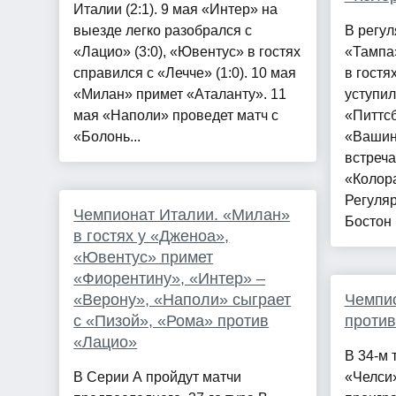
Италии (2:1). 9 мая «Интер» на
выезде легко разобрался с
В регу
«Лацио» (3:0), «Ювентус» в гостях
«Тампа»
справился с «Лечче» (1:0). 10 мая
в гостя
«Милан» примет «Аталанту». 11
уступил
мая «Наполи» проведет матч с
«Питтсб
«Болонь...
«Вашин
встреча
«Колора
Регуля
Чемпионат Италии. «Милан»
Бостон .
в гостях у «Дженоа»,
«Ювентус» примет
«Фиорентину», «Интер» –
«Верону», «Наполи» сыграет
Чемпи
с «Пизой», «Рома» против
проти
«Лацио»
В 34-м 
В Серии А пройдут матчи
«Челси»