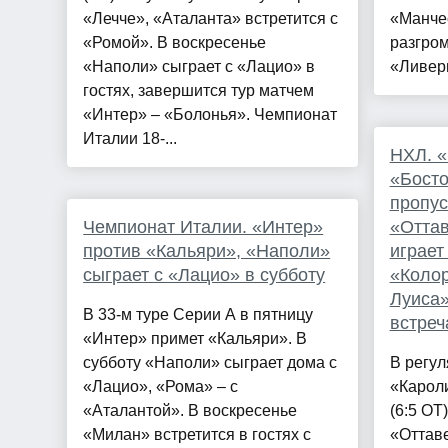
«Лечче», «Аталанта» встретится с
«Манче
«Ромой». В воскресенье
разгром
«Наполи» сыграет с «Лацио» в
«Ливерп
гостях, завершится тур матчем
«Интер» – «Болонья». Чемпионат
Италии 18-...
НХЛ. 
«Босто
пропус
Чемпионат Италии. «Интер»
«Отта
против «Кальяри», «Наполи»
играет
сыграет с «Лацио» в субботу
«Колор
Луиса»
В 33-м туре Серии А в пятницу
встреч
«Интер» примет «Кальяри». В
субботу «Наполи» сыграет дома с
В регу
«Лацио», «Рома» – с
«Карол
«Аталантой». В воскресенье
(6:5 ОТ
«Милан» встретится в гостях с
«Оттаве