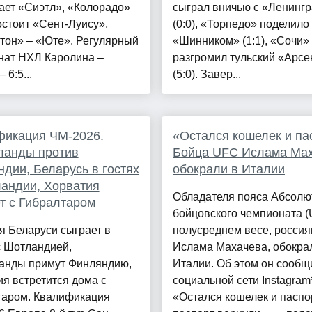
ает «Сиэтл», «Колорадо»
сыграл вничью с «Ленинг
стоит «Сент-Луису»,
(0:0), «Торпедо» поделило 
тон» – «Юте». Регулярный
«Шинником» (1:1), «Сочи»
нат НХЛ Каролина –
разгромил тульский «Арсе
 6:5...
(5:0). Завер...
фикация ЧМ-2026.
«Остался кошелек и па
ланды против
Бойца UFC Ислама Ма
дии, Беларусь в гостях
обокрали в Италии
андии, Хорватия
Обладателя пояса Абсолю
т с Гибралтаром
бойцовского чемпионата (
я Беларуси сыграет в
полусреднем весе, росси
с Шотландией,
Ислама Махачева, обокра
анды примут Финляндию,
Италии. Об этом он сообщ
я встретится дома с
социальной сети Instagram
таром. Квалификация
«Остался кошелек и паспор