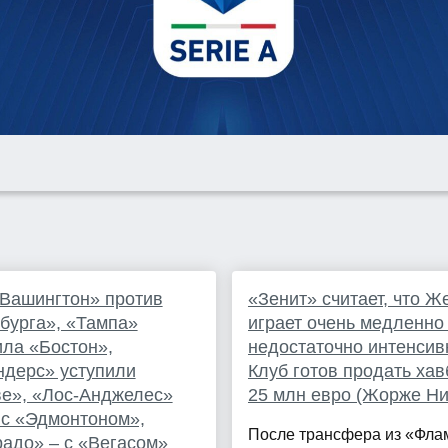
Вашингтон» против
«Зенит» считает, что Ж
бурга», «Тампа»
играет очень медленно
ла «Бостон»,
недостаточно интенсив
дерс» уступили
Клуб готов продать хав
е», «Лос-Анджелес»
25 млн евро (Жорже Ни
 с «Эдмонтоном»,
После трансфера из «Фла
адо» – с «Вегасом»