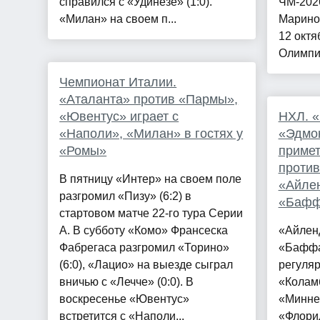
справился с «Удинезе» (1:0).
ЧМ-2026
«Милан» на своем п...
Марино
12 октя
Олимпи
Чемпионат Италии.
«Аталанта» против «Пармы»,
«Ювентус» играет с
НХЛ. «
«Наполи», «Милан» в гостях у
«Эдмо
«Ромы»
примет
проти
В пятницу «Интер» на своем поле
«Айлен
разгромил «Пизу» (6:2) в
«Бафф
стартовом матче 22-го тура Серии
А. В субботу «Комо» Франсеска
«Айлен
Фабрегаса разгромил «Торино»
«Баффал
(6:0), «Лацио» на выезде сыграл
регуля
вничью с «Лечче» (0:0). В
«Коламб
воскресенье «Ювентус»
«Миннес
встретится с «Наполи...
«Флори