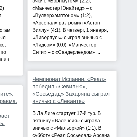
Л
очки с «Борнмутом» (2:2),
2)
«Манчестер Юнайтед» – с
л
«Вулверхэмптоном» (1:2),
«Арсенал» разгромил «Астон
тогам
Виллу» (4:1). В четверг, 1 января,
был
«Ливерпуль» сыграл вничью с
ке,
«Лидсом» (0:0), «Манчестер
 по
Сити» – с «Сандерлендом» ...
янин
Чемпионат Испании. «Реал»
победил «Севилью»,
ите»:
«Сосьедад» Захаряна сыграл
травма.
вничью с «Леванте»
В Ла Лиге стартует 17-й тур. В
кает
пятницу «Валенсия» сыграла
ь.
вничью с «Мальоркой» (1:1). В
субботу «Реал Сосьедад» Арсена