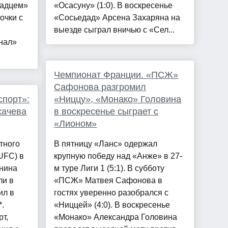
радцем»
«Осасуну» (1:0). В воскресенье
очки с
«Сосьедад» Арсена Захаряна на
выезде сыграл вничью с «Сел...
нал»
Чемпионат Франции. «ПСЖ»
Сафонова разгромил
спорт»:
«Ниццу», «Монако» Головина
хачева
в воскресенье сыграет с
«Лионом»
тного
В пятницу «Ланс» одержал
UFC) в
крупную победу над «Анже» в 27-
янина
м туре Лиги 1 (5:1). В субботу
ли в
«ПСЖ» Матвея Сафонова в
ил в
гостях уверенно разобрался с
*.
«Ниццей» (4:0). В воскресенье
т,
«Монако» Александра Головина