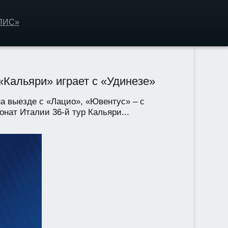
ОЛИС»
«Кальяри» играет с «Удинезе»
на выезде с «Лацио», «Ювентус» – с
нат Италии 36-й тур Кальяри...