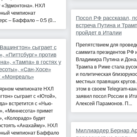
у «Эдмонтона». НХЛ
рный чемпионат
Посол РФ рассказал, п
рс – Баффало – 0:5 (0...
встреча Путина и Трам
пройдет в Италии
Препятствием для провед
Вашингтон» сыграет с
саммита президентов РФ
, «Питтсбург» против
Владимира Путина и Дона
на», «Тампа» в гостях у
Трампа в Риме стала рус
есоты», «Сан-Хосе»
и политическая близоруко
т «Монреаль»
местных правящих кругов.
лярном чемпионате НХЛ
этом в своем Telegram-ка
гтон» сыграет с «Ютой»,
заявил посол России в Ит
а» встретится с «Нью-
Алексей Парамонов. П...
», «Миннесота» примет
, «Колорадо» будет
остоять «Анахайму». НХЛ
Миллиардер Бернар А
рный чемпионат Баффало