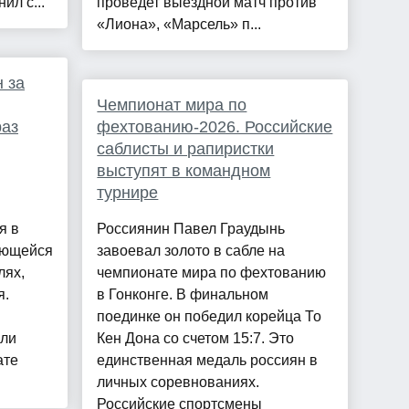
ил с...
проведет выездной матч против
«Лиона», «Марсель» п...
 за
Чемпионат мира по
раз
фехтованию-2026. Российские
саблисты и рапиристки
выступят в командном
турнире
я в
Россиянин Павел Граудынь
ующейся
завоевал золото в сабле на
лях,
чемпионате мира по фехтованию
я.
в Гонконге. В финальном
поединке он победил корейца То
али
Кен Дона со счетом 15:7. Это
ате
единственная медаль россиян в
личных соревнованиях.
Российские спортсмены