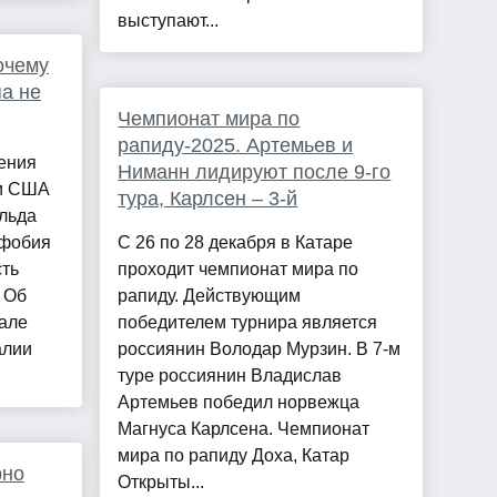
выступают...
очему
па не
Чемпионат мира по
рапиду-2025. Артемьев и
ения
Ниманн лидируют после 9-го
 и США
тура, Карлсен – 3-й
льда
офобия
С 26 по 28 декабря в Катаре
сть
проходит чемпионат мира по
 Об
рапиду. Действующим
нале
победителем турнира является
алии
россиянин Володар Мурзин. В 7-м
туре россиянин Владислав
Артемьев победил норвежца
Магнуса Карлсена. Чемпионат
мира по рапиду Доха, Катар
рно
Открыты...