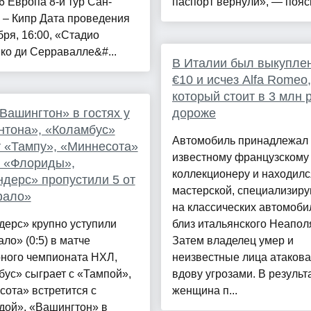
 Европа 8-й тур Сан-
паспорт вернули», — поясн
 – Кипр Дата проведения
бря, 16:00, «Стадио
ко ди Серравалле&#...
В Италии был выкуплен
€10 и исчез Alfa Romeo,
который стоит в 3 млн 
Вашингтон» в гостях у
дороже
нтона», «Коламбус»
Автомобиль принадлежал
 «Тампу», «Миннесота»
известному французскому
в «Флориды»,
коллекционеру и находилс
дерс» пропустили 5 от
мастерской, специализир
ало»
на классических автомоби
дерс» крупно уступили
близ итальянского Неапол
о» (0:5) в матче
Затем владелец умер и
рного чемпионата НХЛ,
неизвестные лица атаков
ус» сыграет с «Тампой»,
вдову угрозами. В результ
ота» встретится с
женщина п...
дой», «Вашингтон» в