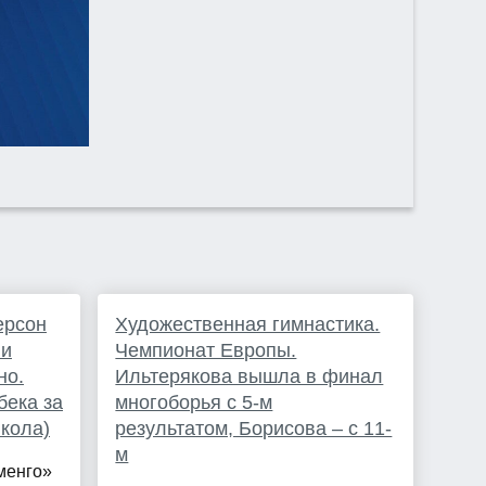
ерсон
Художественная гимнастика.
 и
Чемпионат Европы.
но.
Ильтерякова вышла в финал
бека за
многоборья с 5-м
кола)
результатом, Борисова – с 11-
м
менго»