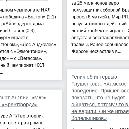
за 25 миллионов евро
лярном чемпионате НХЛ
полузащитник сборной Бр
 победила «Бостон» (2:1)
провел 6 матчей в Мир РП
х, «Айлендерс» дома
результативных действий. 
и «Оттаве» (0:3),
летний хавбек не играет с 
ург» играет с
августа и восстанавливает
гтоном», «Лос-Анджелес»
травмы. Ранее сообщалось
ется с «Эдмонтоном»,
Жерсон несчастлив в...
до» – с «Вегасом».
рный чемпионат НХЛ
..
Генич об интервью
Глушенкова: «Хамское
поведение. Пришел вс
онат Англии. «МЮ»
показать, что не будет
в «Брентфорда»
общаться, потому что в
не верили. Он же играе
туре АПЛ во вторник
болельщиков»
 в гостях разгромно