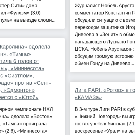
стер Сити» дома
Журналист Нобель Аруста
ил «Фулхэм» (3:0),
комментатор Константин Г
уль» на выезде сломи...
обсудили ситуацию с воз
переходом защитника Иго
Дивеева в «Зенит» в обме
нападающего Лусиано Гон
«Каролина» одолела
ЦСКА. Нобель Арустамян:
н», «Тампа»
обсудим громкую историю 
тила 6 голов от
обмен Гонду на Дивеева...
вы», «Миннесота»
 с «Сиэтлом»,
адо» против «Сент-
, «Эдмонтон»
Лига PARI. «Ротор» в го
ается с «Ютой»
«КАМАЗа»
лярном чемпионате НХЛ
В 3-м туре Лиги PARI в су
ина» одолела «Бостон»
«Нижний Новгород» выигр
), «Тампа» проиграла
гостях у «Челябинска» (2:1
» (2:6), «Миннесота»
воскресенье «Урал» на вы