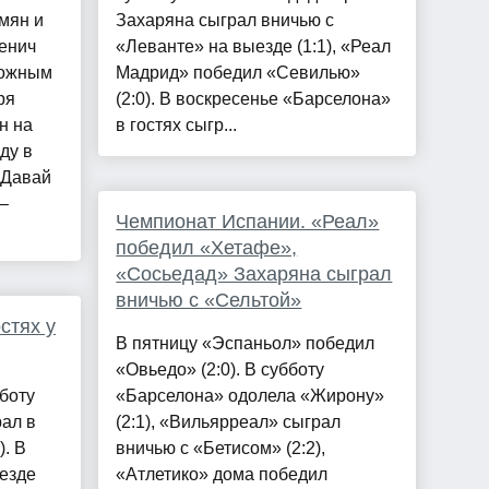
мян и
Захаряна сыграл вничью с
енич
«Леванте» на выезде (1:1), «Реал
можным
Мадрид» победил «Севилью»
ря
(2:0). В воскресенье «Барселона»
н на
в гостях сыгр...
ду в
 Давай
–
Чемпионат Испании. «Реал»
победил «Хетафе»,
«Сосьедад» Захаряна сыграл
вничью с «Сельтой»
стях у
В пятницу «Эспаньол» победил
«Овьедо» (2:0). В субботу
бботу
«Барселона» одолела «Жирону»
ал в
(2:1), «Вильярреал» сыграл
). В
вничью с «Бетисом» (2:2),
езде
«Атлетико» дома победил