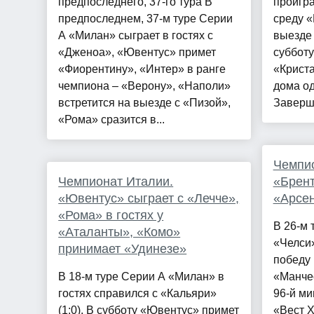
предпоследнего, 37-го тура В
проигра
предпоследнем, 37-м туре Серии
среду 
А «Милан» сыграет в гостях с
выезде 
«Дженоа», «Ювентус» примет
суббот
«Фиорентину», «Интер» в ранге
«Криста
чемпиона – «Верону», «Наполи»
дома од
встретится на выезде с «Пизой»,
Заверши
«Рома» сразится в...
Чемпио
Чемпионат Италии.
«Брен
«Ювентус» сыграет с «Лечче»,
«Арсе
«Рома» в гостях у
В 26-м 
«Аталанты», «Комо»
«Челси»
принимает «Удинезе»
победу 
В 18-м туре Серии А «Милан» в
«Манчес
гостях справился с «Кальяри»
96-й ми
(1:0). В субботу «Ювентус» примет
«Вест Х