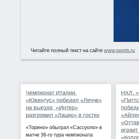
Читайте полный текст на сайте
www.sports.ru
Чемпионат Италии.
НХЛ. «
«Ювентус» победил «Лечче»
«Питтс
на выезде, «Интер»
победи
разгромил «Лацио» в гостях
«Айлен
«Оттав
«Торино» обыграл «Сассуоло» в
играет
матче 36-го тура чемпионата
«Колор