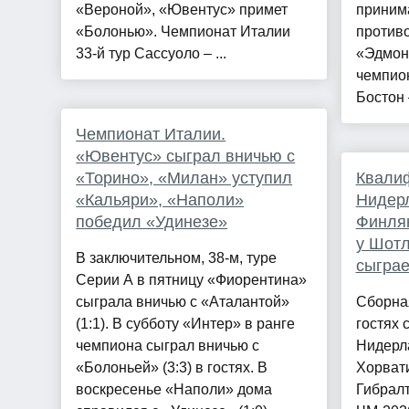
«Вероной», «Ювентус» примет
приним
«Болонью». Чемпионат Италии
противо
33-й тур Сассуоло – ...
«Эдмон
чемпио
Бостон –
Чемпионат Италии.
«Ювентус» сыграл вничью с
«Торино», «Милан» уступил
Квали
«Кальяри», «Наполи»
Нидер
победил «Удинезе»
Финлян
у Шотл
В заключительном, 38-м, туре
сыграе
Серии А в пятницу «Фиорентина»
сыграла вничью с «Аталантой»
Сборна
(1:1). В субботу «Интер» в ранге
гостях 
чемпиона сыграл вничью с
Нидерл
«Болоньей» (3:3) в гостях. В
Хорвати
воскресенье «Наполи» дома
Гибрал