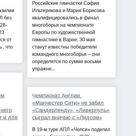
Российские гимнастки София
азилии
Ильтерякова и Мария Борисова
Л без
квалифицировались в финал
28-
многоборья на чемпионате
23
Европы по художественной
ся от
гимнастике в Варне. 30 мая
 , что
станут известны победители
командного многоборья – они
определятся по сумме восьми
упражне...
ем
Чемпионат Англии.
«Манчестер Сити» не забил
 него
«Сандерленду», «Ливерпуль»
т и для
сыграл вничью с «Лидсом»
В 19-м туре АПЛ «Челси» поделил