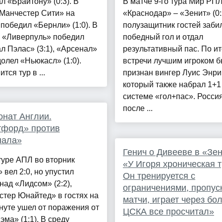
л «Брайтону» (0:3). В
В матче 9-го тура Мир РП
«Манчестер Сити» на
«Краснодар» – «Зенит» (0:
победил «Бернли» (1:0). В
полузащитник гостей заби
у «Ливерпуль» победил
победный гол и отдал
л Пэлас» (3:1), «Арсенал»
результативный пас. По и
олел «Ньюкасл» (1:0).
встречи лучшим игроком 
тся тур в ...
признан вингер Луис Энри
который также набрал 1+1
системе «гол+пас». Росси
после ...
нат Англии.
тфорд» против
нала»
Генич о Дивееве в «Зен
туре АПЛ во вторник
«У Игоря хроническая 
 вел 2:0, но упустил
Он тренируется с
над «Лидсом» (2:2),
ограничениями, пропус
тер Юнайтед» в гостях на
матчи, играет через бол
нуте ушел от поражения от
ЦСКА все просчитал»
эма» (1:1). В среду