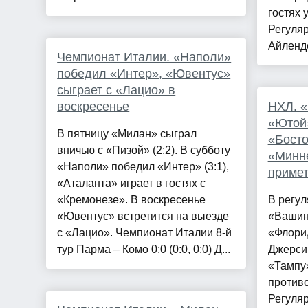
гостях 
Регуля
Айленде
Чемпионат Италии. «Наполи»
победил «Интер», «Ювентус»
сыграет с «Лацио» в
воскресенье
НХЛ. «
«Ютой»
В пятницу «Милан» сыграл
«Босто
вничью с «Пизой» (2:2). В субботу
«Минн
«Наполи» победил «Интер» (3:1),
приме
«Аталанта» играет в гостях с
«Кремонезе». В воскресенье
В регу
«Ювентус» встретится на выезде
«Вашин
с «Лацио». Чемпионат Италии 8-й
«Флорид
тур Парма – Комо 0:0 (0:0, 0:0) Д...
Джерси
«Тампу»
против
Регуля