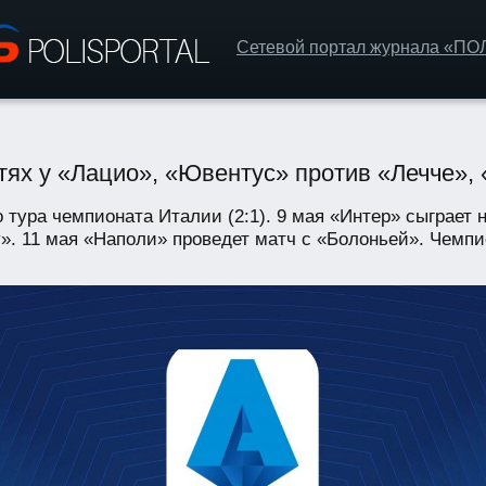
Сетевой портал журнала «П
тях у «Лацио», «Ювентус» против «Лечче», 
 тура чемпионата Италии (2:1). 9 мая «Интер» сыграет 
». 11 мая «Наполи» проведет матч с «Болоньей». Чемпио