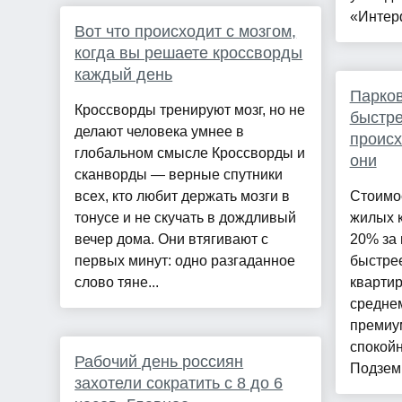
«Интерф
Вот что происходит с мозгом,
когда вы решаете кроссворды
каждый день
Парко
Кроссворды тренируют мозг, но не
быстре
делают человека умнее в
происх
глобальном смысле Кроссворды и
они
сканворды — верные спутники
всех, кто любит держать мозги в
Стоимо
тонусе и не скучать в дождливый
жилых 
вечер дома. Они втягивают с
20% за 
первых минут: одно разгаданное
быстрее
слово тяне...
квартир
среднем
премиу
спокойн
Рабочий день россиян
Подземн
захотели сократить с 8 до 6