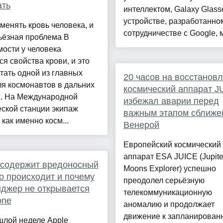
ать
интеллектом, Galaxy Glass
устройстве, разработанно
менять кровь человека, и
сотрудничестве с Google, м
ьёзная проблема В
ости у человека
я свойства крови, и это
тать одной из главных
20 часов на восстановл
ля космонавтов в дальних
космический аппарат J
х. На Международной
избежал аварии перед
ской станции экипаж
важным этапом сближе
 как именно косм...
Венерой
Европейский космический
аппарат ESA JUICE (Jupiter
 содержит вредоносный
Moons Explorer) успешно
то происходит и почему
преодолел серьёзную
джер не открывается
телекоммуникационную
one
аномалию и продолжает
движение к запланирован
шлой неделе Apple