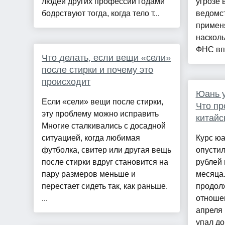
людей других профессий годами
угрозе 
бодрствуют тогда, когда тело т...
ведомст
примен
насколь
ФНС впр
Что делать, если вещи «сели»
после стирки и почему это
происходит
Юань у
Если «сели» вещи после стирки,
Что пр
эту проблему можно исправить
китайс
Многие сталкивались с досадной
ситуацией, когда любимая
Курс ю
футболка, свитер или другая вещь
опустил
после стирки вдруг становится на
рублей 
пару размеров меньше и
месяца.
перестает сидеть так, как раньше.
продол
...
отношен
апреля
упал до