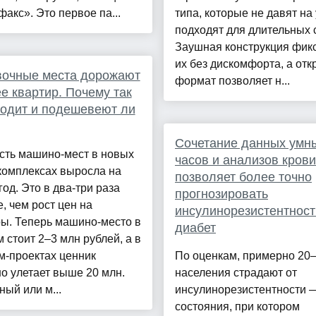
акс». Это первое па...
типа, которые не давят на
подходят для длительных 
Заушная конструкция фик
их без дискомфорта, а от
вочные места дорожают
формат позволяет н...
е квартир. Почему так
одит и подешевеют ли
Сочетание данных умн
сть машино-мест в новых
часов и анализов крови
комплексах выросла на
позволяет более точно
год. Это в два-три раза
прогнозировать
, чем рост цен на
инсулинорезистентност
ы. Теперь машино-место в
диабет
 стоит 2–3 млн рублей, а в
м-проектах ценник
По оценкам, примерно 20
о улетает выше 20 млн.
населения страдают от
ый или м...
инсулинорезистентности 
состояния, при котором