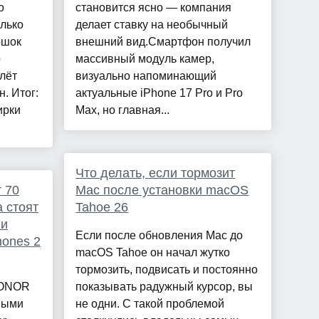
о
становится ясно — компания
олько
делает ставку на необычный
ошок
внешний вид.Смартфон получил
р
массивный модуль камер,
лёт
визуально напоминающий
н. Итог:
актуальные iPhone 17 Pro и Pro
ирки
Max, но главная...
Что делать, если тормозит
 70
Mac после установки macOS
а стоят
Tahoe 26
ли
Если после обновления Mac до
ones 2
macOS Tahoe он начал жутко
тормозить, подвисать и постоянно
HONOR
показывать радужный курсор, вы
ными
не одни. С такой проблемой