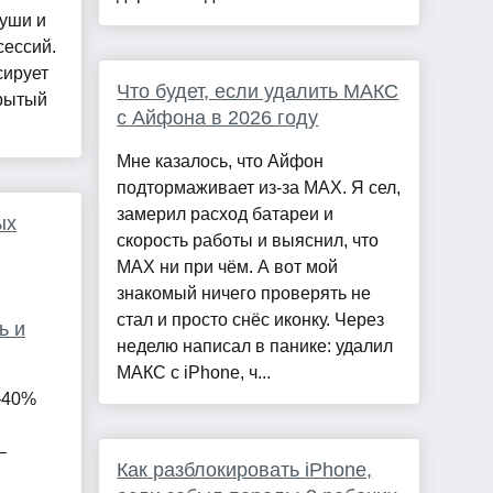
 уши и
сессий.
сирует
Что будет, если удалить МАКС
крытый
с Айфона в 2026 году
Мне казалось, что Айфон
подтормаживает из-за MAX. Я сел,
замерил расход батареи и
ых
скорость работы и выяснил, что
MAX ни при чём. А вот мой
знакомый ничего проверять не
стал и просто снёс иконку. Через
ь и
неделю написал в панике: удалил
МАКС с iPhone, ч...
–40%
—
Как разблокировать iPhone,