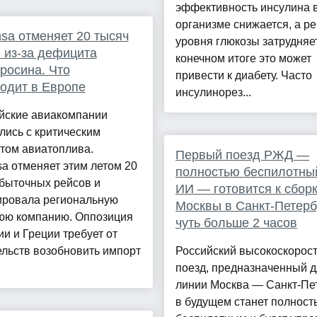
эффективность инсулина 
организме снижается, а р
nsa отменяет 20 тысяч
уровня глюкозы затрудняет
 из-за дефицита
конечном итоге это может
росина. Что
привести к диабету. Часто
одит в Европе
инсулинорез...
йские авиакомпании
лись с критическим
том авиатоплива.
Первый поезд РЖД —
sa отменяет этим летом 20
полностью беспилотный
быточных рейсов и
ИИ — готовится к сборк
ировала региональную
Москвы в Санкт-Петер
юю компанию. Оппозиция
чуть больше 2 часов
и и Греции требует от
льств возобновить импорт
Российский высокоскорос
поезд, предназначенный 
линии Москва — Санкт-Пет
в будущем станет полност