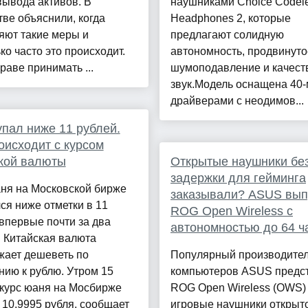
вывода активов. В
наушниками Choice Codel
ве объяснили, когда
Headphones 2, которые
яют такие меры и
предлагают солидную
ко часто это происходит.
автономность, продвинуто
аве принимать ...
шумоподавление и качес
звук.Модель оснащена 40
драйверами с неодимов...
пал ниже 11 рублей.
оисходит с курсом
кой валюты
Открытые наушники бе
задержки для гейминга
аня на Московской бирже
заказывали? ASUS вып
ся ниже отметки в 11
ROG Open Wireless с
впервые почти за два
автономностью до 64 ч
 Китайская валюта
жает дешеветь по
Популярный производите
ию к рублю. Утром 15
компьютеров ASUS предс
 курс юаня на Мосбирже
ROG Open Wireless (OWS)
 10,9995 рубля, сообщает
игровые наушники открыт