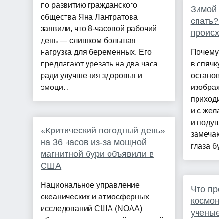
по развитию гражданского
Зимой 
общества Яна Лантратова
спать?
заявили, что 8-часовой рабочий
происх
день — слишком большая
нагрузка для беременных. Его
Почему
предлагают урезать на два часа
в спячк
ради улучшения здоровья и
останов
эмоци...
изображ
приходи
и с жел
и подуш
«Критический погодный день»
замечаю
на 36 часов из-за мощной
глаза бу
магнитной бури объявили в
США
Национальное управление
Что пр
океанических и атмосферных
космон
исследований США (NOAA)
ученые