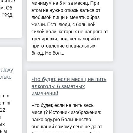
вляться
минимум на 5 кг за месяц. При
м. Об
этом не нужно отказываться от
р РЖД
любимой пищи и менять образ
жизни. Есть люди, с большой
силой воли, которых не напрягают
тренировки, подсчет калорий и
приготовление специальных
блюд. Но бол...
alaxy
олько
Что будет, если месяц не пить
алкоголь: 6 заметных
изменений
comm
emini
Что будет, если не пить весь
 22
месяц? Источник изображения:
т
narkology.pro Большинство
ых
обещаний самому себе не дают
ным