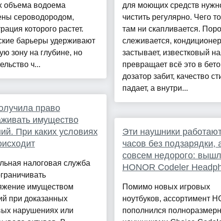
х объема водоема
для моющих средств нужн
ены сероводородом,
чистить регулярно. Чего т
рация которого растет.
там ни скапливается. Пор
ские барьеры удерживают
слеживается, кондиционе
ую зону на глубине, но
застывает, известковый на
льство ч...
превращает всё это в бето
дозатор забит, качество ст
падает, а внутри...
олучила право
аживать имущество
ий. При каких условиях
Эти наушники работают
оисходит
часов без подзарядки, 
совсем недорого: выш
льная налоговая служба
HONOR Codeler Headph
ограничивать
яжение имуществом
Помимо новых игровых
ий при доказанных
ноутбуков, ассортимент 
вых нарушениях или
пополнился полноразмер