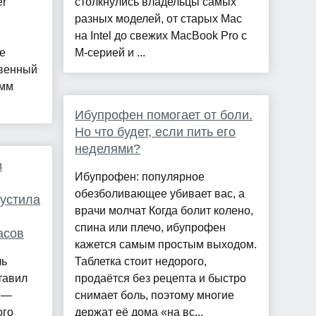
er
столкнулись владельцы самых
разных моделей, от старых Mac
на Intel до свежих MacBook Pro с
е
M-серией и ...
твенный
-мм
Ибупрофен помогает от боли.
Но что будет, если пить его
неделями?
з
Ибупрофен: популярное
обезболивающее убивает вас, а
устила
врачи молчат Когда болит колено,
спина или плечо, ибупрофен
асов
кажется самым простым выходом.
ль
Таблетка стоит недорого,
тавил
продаётся без рецепта и быстро
 —
снимает боль, поэтому многие
ого
держат её дома «на вс...