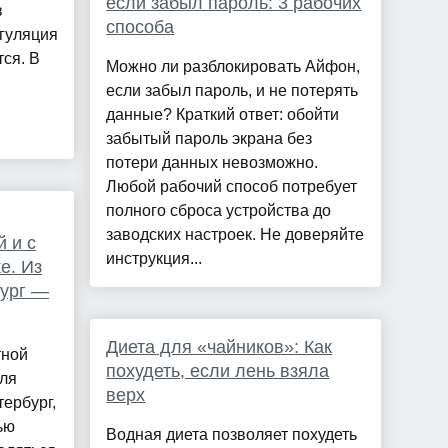
если забыл пароль: 3 рабочих
в
способа
егуляция
ся. В
Можно ли разблокировать Айфон,
если забыл пароль, и не потерять
данные? Краткий ответ: обойти
забытый пароль экрана без
потери данных невозможно.
Любой рабочий способ потребует
полного сброса устройства до
заводских настроек. Не доверяйте
 и с
инструкция...
е. Из
бург —
Диета для «чайников»: Как
тной
похудеть, если лень взяла
для
верх
ербург,
ью
Водная диета позволяет похудеть