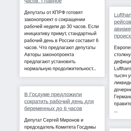
часов. Главное
Депутаты от КПРФ готовят
Luftha
законопроект о сокращении
рейсов
рабочей недели до 30 часов. Если
авиаке
инициативу примут, стандартный
происх
рабочий день в России составит 6
часов. Что предлагают депутаты
Европе
Авторы законопроекта
столкну
предлагают установить
дефици
нормальную продолжительност...
Lufthan
тысяч у
ликвид
дочерн
В Госдуме предложили
Германи
сократить рабочий день для
правите
беременных до 6 часов
...
Депутат Сергей Миронов и
председатель Комитета Госдумы