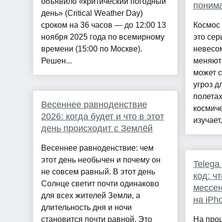
объявило «критический погодный
поним
день» (Critical Weather Day)
сроком на 36 часов — до 12:00 13
Космос 
ноября 2025 года по всемирному
это сер
времени (15:00 по Москве).
невесом
Решен...
меняютс
может с
угроз д
полета
Весеннее равноденствие
космиче
2026: когда будет и что в этот
изучает,
день происходит с Землёй
Весеннее равноденствие: чем
этот день необычен и почему он
Telega
не совсем равный. В этот день
код: ч
Солнце светит почти одинаково
мессен
для всех жителей Земли, а
на iPh
длительность дня и ночи
становится почти равной. Это
На про