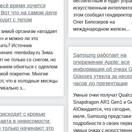
беспилотным и будет упра
всё время хочется
искусственным интеллекто
 Вот что на самом деле
этом сообщил гендиректо
одит с телом
Олег Белозеров на
международном железн...
 зимой организм «впадает
у» и можно ли это
ить? Источник
ения: mentoday.ru Зима
Samsung работает на
т не только со снегом, но
опережение Apple: вся
анием обняться с одеялом
информация об очках G
кой покрепче. Многие
Glasses утекла за неск
т, что в холодные месяцы
часов до презентации
квально з...
Умные очки получат Qual
Snapdragon AR1 Gen1 и G
AIОжидается, что сегодня,
оисходит с кровью
июля, Samsung представи
авта в невесомости:
подробности о своих перв
 только начинают это
умных очках с искусствен