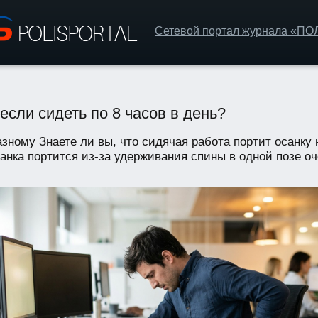
Сетевой портал журнала «П
если сидеть по 8 часов в день?
ному Знаете ли вы, что сидячая работа портит осанку н
нка портится из-за удерживания спины в одной позе оч