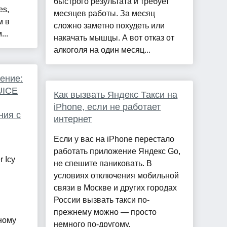
быстрого результата и требует
es,
месяцев работы. За месяц
м в
сложно заметно похудеть или
...
накачать мышцы. А вот отказ от
алкоголя на один месяц...
ение:
UICE
Как вызвать Яндекс Такси на
iPhone, если не работает
ния с
интернет
Если у вас на iPhone перестало
работать приложение Яндекс Go,
 Icy
не спешите паниковать. В
условиях отключения мобильной
связи в Москве и других городах
России вызвать такси по-
прежнему можно — просто
ному
немного по-другому.