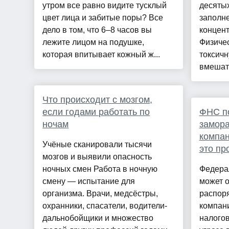
утром все равно видите тусклый
десяты
цвет лица и забитые поры? Все
заполн
дело в том, что 6–8 часов вы
концент
лежите лицом на подушке,
Физиче
которая впитывает кожный ж...
токсичн
вмешате
Что происходит с мозгом,
если годами работать по
ФНС п
ночам
замор
компан
Учёные сканировали тысячи
это пр
мозгов и выявили опасность
ночных смен Работа в ночную
Федера
смену — испытание для
может 
организма. Врачи, медсёстры,
распор
охранники, спасатели, водители-
компан
дальнобойщики и множество
налого