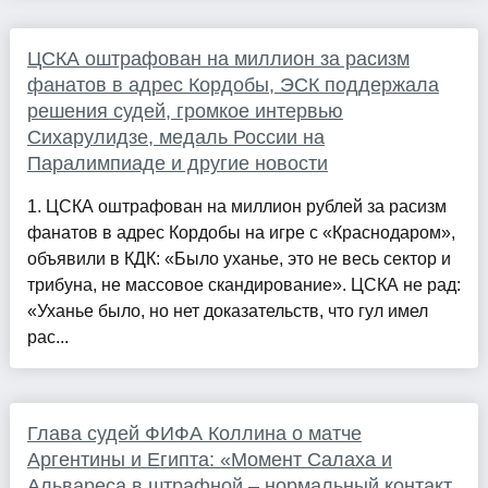
ЦСКА оштрафован на миллион за расизм
фанатов в адрес Кордобы, ЭСК поддержала
решения судей, громкое интервью
Сихарулидзе, медаль России на
Паралимпиаде и другие новости
1. ЦСКА оштрафован на миллион рублей за расизм
фанатов в адрес Кордобы на игре с «Краснодаром»,
объявили в КДК: «Было уханье, это не весь сектор и
трибуна, не массовое скандирование». ЦСКА не рад:
«Уханье было, но нет доказательств, что гул имел
рас...
Глава судей ФИФА Коллина о матче
Аргентины и Египта: «Момент Салаха и
Альвареса в штрафной – нормальный контакт.