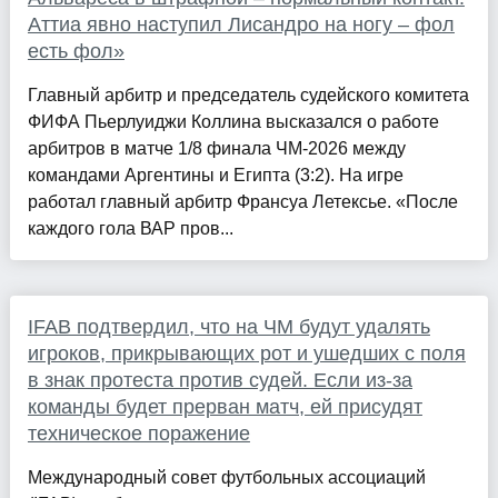
Аттиа явно наступил Лисандро на ногу – фол
есть фол»
Главный арбитр и председатель судейского комитета
ФИФА Пьерлуиджи Коллина высказался о работе
арбитров в матче 1/8 финала ЧМ-2026 между
командами Аргентины и Египта (3:2). На игре
работал главный арбитр Франсуа Летексье. «После
каждого гола ВАР пров...
IFAB подтвердил, что на ЧМ будут удалять
игроков, прикрывающих рот и ушедших с поля
в знак протеста против судей. Если из-за
команды будет прерван матч, ей присудят
техническое поражение
Международный совет футбольных ассоциаций