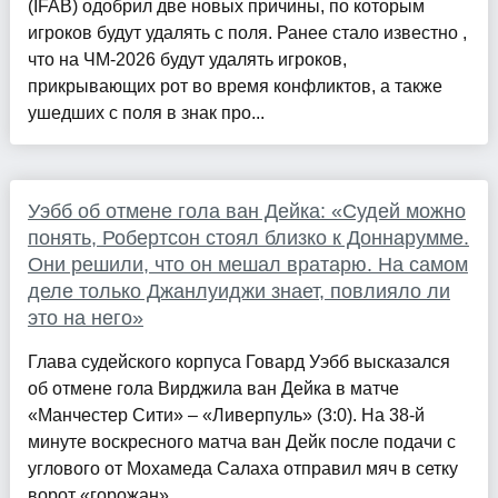
(IFAB) одобрил две новых причины, по которым
игроков будут удалять с поля. Ранее стало известно ,
что на ЧМ-2026 будут удалять игроков,
прикрывающих рот во время конфликтов, а также
ушедших с поля в знак про...
Уэбб об отмене гола ван Дейка: «Судей можно
понять, Робертсон стоял близко к Доннарумме.
Они решили, что он мешал вратарю. На самом
деле только Джанлуиджи знает, повлияло ли
это на него»
Глава судейского корпуса Говард Уэбб высказался
об отмене гола Вирджила ван Дейка в матче
«Манчестер Сити» – «Ливерпуль» (3:0). На 38-й
минуте воскресного матча ван Дейк после подачи с
углового от Мохамеда Салаха отправил мяч в сетку
ворот «горожан»...