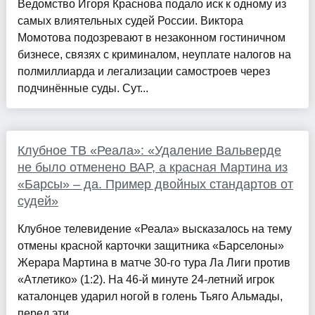
Ведомство Игоря Краснова подало иск к одному из
самых влиятельных судей России. Виктора
Момотова подозревают в незаконном гостиничном
бизнесе, связях с криминалом, неуплате налогов на
полмиллиарда и легализации самостроев через
подчинённые суды. Сут...
Клубное ТВ «Реала»: «Удаление Вальверде
не было отменено ВАР, а красная Мартина из
«Барсы» – да. Пример двойных стандартов от
судей»
Клубное телевидение «Реала» высказалось на тему
отмены красной карточки защитника «Барселоны»
Жерара Мартина в матче 30-го тура Ла Лиги против
«Атлетико» (1:2). На 46-й минуте 24-летний игрок
каталонцев ударил ногой в голень Тьяго Альмады,
перед эти...