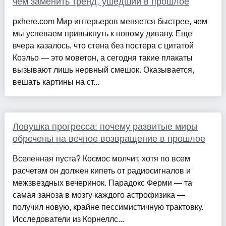
чем заменить тренд, ушедший в прошлое
pxhere.com Мир интерьеров меняется быстрее, чем
мы успеваем привыкнуть к новому дивану. Еще
вчера казалось, что стена без постера с цитатой
Коэльо — это моветон, а сегодня такие плакаты
вызывают лишь нервный смешок. Оказывается,
вешать картины на ст...
Ловушка прогресса: почему развитые миры
обречены на вечное возвращение в прошлое
Вселенная пуста? Космос молчит, хотя по всем
расчетам он должен кипеть от радиосигналов и
межзвездных вечеринок. Парадокс Ферми — та
самая заноза в мозгу каждого астрофизика —
получил новую, крайне пессимистичную трактовку.
Исследователи из Корнеллс...