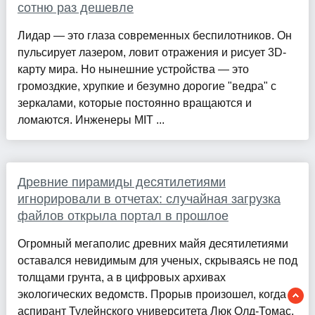
сотню раз дешевле
Лидар — это глаза современных беспилотников. Он
пульсирует лазером, ловит отражения и рисует 3D-
карту мира. Но нынешние устройства — это
громоздкие, хрупкие и безумно дорогие "ведра" с
зеркалами, которые постоянно вращаются и
ломаются. Инженеры MIT ...
Древние пирамиды десятилетиями
игнорировали в отчетах: случайная загрузка
файлов открыла портал в прошлое
Огромный мегаполис древних майя десятилетиями
оставался невидимым для ученых, скрываясь не под
толщами грунта, а в цифровых архивах
экологических ведомств. Прорыв произошел, когда
аспирант Тулейнского университета Люк Олд-Томас,