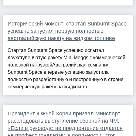
Исторический момент: стартап Sunburnt Space
успешно запустил первую полностью
австралийскую ракету на жидком топливе
Стартап Sunburnt Space успешно испытал
двухступенчатую ракету Mini Meggs с коммерческой
полезной нагрузкойАвстралийская компания
Sunburnt Space впервые успешно запустила
полностью разработанную и построенную в стране
коммерческую ракету на жидком то...
Президент Южной Кореи призвал Минспорт
расследовать выступление сборной на ЧМ:
«Если в руководстве предпочтение отдается
не профессионализму, а лояльности, итог