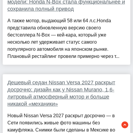
модели: Honda N-Box стала функциональнее и
сохранила полный привод
А также мотор, выдающий 58 или 64 л.с.Honda
представила обновленную версию своего
бестселлера N-Box — кей-кара, который уже
несколько лет удерживает статус самого
популярного автомобиля на японском рынке.
Плановый рестайлинг провели примерно через т...
Дешевый седан Nissan Versa 2027 раскрыт
досрочно: дизайн как у Nissan Murano, 1,6-
литровый атмосферный мотор и больше
никакой «механики»
Новый Nissan Versa 2027 раскрыт досрочно — в
Сети появились живые фото машины без
камуфляжа. Снимки были сделаны в Мексике во