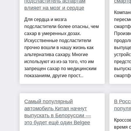
подсластитель аспартам
смарт
влияет на мозг и сердце
Компан
Для сердца и мозга
пересмо
подсластители более опасны, чем
смартфо
сахар в умеренных дозах.
Произво
Искусственные подсластители
продол
прочно вошли в нашу жизнь как
выпуще
альтернатива сахару. Многие
устройс
используют из из-за того, что им
предсто
запрещен сахар по медицинским
выпуск
показаниям, другие прост...
смартфо
Самый популярный
В Росс
автомобиль Китая начнут
популя
выпускать в Белоруссии —
Кроссов
это будет ещё один Belgee
время 