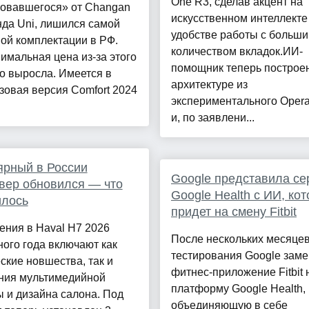
One R3, сделав акцент на
ковавшегося» от Changan
искусственном интеллекте
да Uni, лишился самой
удобстве работы с больш
ой комплектации в РФ.
количеством вкладок.ИИ-
имальная цена из-за этого
помощник теперь построе
о выросла. Имеется в
архитектуре из
зовая версия Comfort 2024
экспериментального Oper
и, по заявлени...
ярный в России
Google представила се
вер обновился — что
Google Health с ИИ, ко
илось
придет на смену Fitbit
ения в Haval H7 2026
После нескольких месяце
ого года включают как
тестирования Google заме
ские новшества, так и
фитнес-приложение Fitbit 
ния мультимедийной
платформу Google Health,
 и дизайна салона. Под
объединяющую в себе