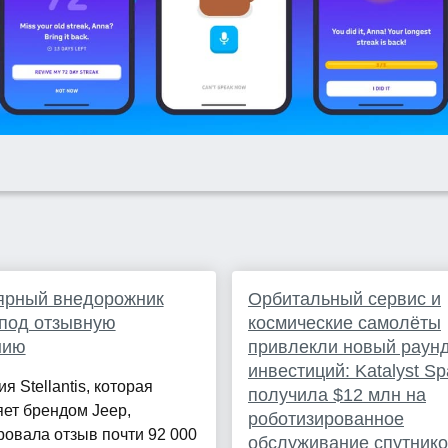
ярный внедорожник
Орбитальный сервис и
под отзывную
космические самолёты
нию
привлекли новый раун
инвестиций: Katalyst S
я Stellantis, которая
получила $12 млн на
ет брендом Jeep,
роботизированное
овала отзыв почти 92 000
обслуживание спутник