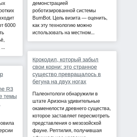
ых
демонстрацией
ротких
роботизированной системы
входит
BurnBot. Цель визита — оценить,
от 6000
как эту технологию можно
ть
использовать на местном...
ё,
...
Крокодил, который забыл
свои корни: это странное
р
существо превращалось в
бегуна на двух ногах
ne R3
Палеонтологи обнаружили в
е темы
штате Аризона удивительные
а
окаменелости древнего существа,
которое заставляет пересмотреть
новила
представления о мезозойской
версии
фауне. Рептилия, получившая