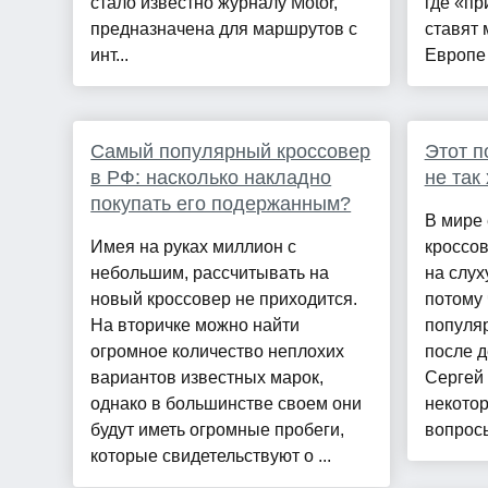
стало известно журналу Motor,
где «пр
предназначена для маршрутов с
ставят 
инт...
Европе 
Самый популярный кроссовер
Этот п
в РФ: насколько накладно
не так
покупать его подержанным?
В мире 
Имея на руках миллион с
кроссов
небольшим, рассчитывать на
на слух
новый кроссовер не приходится.
потому 
На вторичке можно найти
популяр
огромное количество неплохих
после д
вариантов известных марок,
Сергей 
однако в большинстве своем они
некотор
будут иметь огромные пробеги,
вопросы
которые свидетельствуют о ...