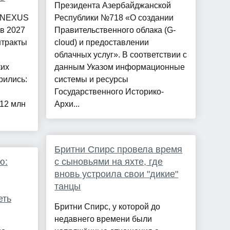
Президента Азербайджанской
ю NEXUS
Республики №718 «О создании
 в 2027
Правительственного облака (G-
нтракты
cloud) и предоставлении
облачных услуг». В соответствии с
ких
данным Указом информационные
рились:
системы и ресурсы
Государственного Историко-
12 млн
Архи...
Бритни Спирс провела время
ю:
с сыновьями на яхте, где
вновь устроила свои "дикие"
танцы
еть
Бритни Спирс, у которой до
недавнего времени были