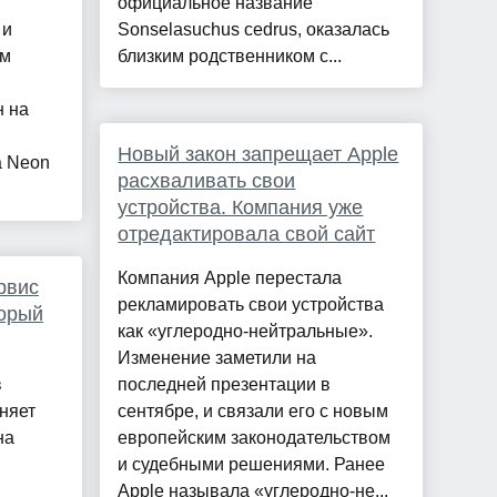
официальное название
 и
Sonselasuchus cedrus, оказалась
им
близким родственником с...
н на
Новый закон запрещает Apple
a Neon
расхваливать свои
устройства. Компания уже
отредактировала свой сайт
Компания Apple перестала
рвис
рекламировать свои устройства
торый
как «углеродно-нейтральные».
Изменение заметили на
в
последней презентации в
няет
сентябре, и связали его с новым
на
европейским законодательством
и судебными решениями. Ранее
Apple называла «углеродно-не...