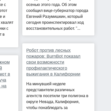
е с
осенью этого года. Об этом
этот
сообщил вице-губернатор города
е и
Евгений Разумишкин, который
 хвалят
сегодня проинспектировал ход
ики с
восстановительных работ. "...
т в
Робот против лесных
пожаров: BurnBot показал
ажном
свои возможности
й
профилактического
ают в
выжигания в Калифорнии
уча
На минувшей неделе
 на
представители различных
агентств посетили три полигона в
округе Невада, Калифорния,
чтобы понаблюдать за