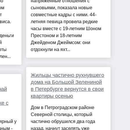
но
напряжённые отношения с
ом
сыновьями, показала новые
т
совместные кадры с ними. 44-
виса.
летняя певица провела редкие
часы вместе с 19-летним Шоном
 деньги
Престоном и 18-летним
й
Джейденом Джеймсом: они
рты
отдохнули на яхт...
ен...
Жильцы частично рухнувшего
дома на Большой Зелениной
чай
в Петербурге вернутся в свои
квартиры осенью
же с
Дом в Петроградском районе
Северной столицы, который
лярный у
частично обрушился два года
дным -
назад, начнут заселять уже