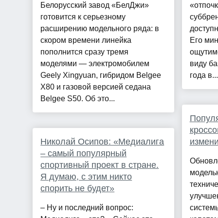
Белорусский завод «БелДжи»
«отпоч
готовится к серьезному
суббрен
расширению модельного ряда: в
доступн
скором времени линейка
Его мин
пополнится сразу тремя
ощутим
моделями — электромобилем
виду ба
Geely Xingyuan, гибридом Belgee
года в...
X80 и газовой версией седана
Belgee S50. Об это...
Попул
кроссо
Николай Осипов: «Медиалига
измен
– самый популярный
Обновл
спортивный проект в стране.
модельн
Я думаю, с этим никто
техниче
спорить не будет»
улучше
– Ну и последний вопрос:
системы