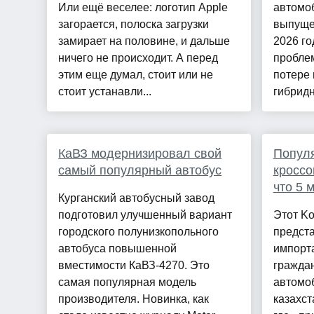
Или ещё веселее: логотип Apple
автомоб
загорается, полоска загрузки
выпуще
замирает на половине, и дальше
2026 го
ничего не происходит. А перед
проблем
этим еще думал, стоит или не
потере 
стоит устанавли...
гибридн
КаВЗ модернизировал свой
Попул
самый популярный автобус
кроссо
что 5 
Курганский автобусный завод
подготовил улучшенный вариант
Этот Ko
городского полунизкопольного
предст
автобуса повышенной
импорта
вместимости КаВЗ-4270. Это
гражда
самая популярная модель
автомоб
производителя. Новинка, как
казахст