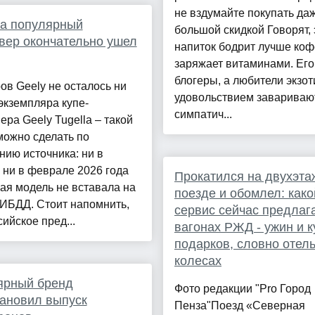
не вздумайте покупать даж
да популярный
большой скидкой Говорят, 
вер окончательно ушел
напиток бодрит лучше коф
заряжает витаминами. Его
блогеры, а любители экзот
ов Geely не осталось ни
удовольствием завариваю
экземпляра купе-
симпатич...
ера Geely Tugella – такой
можно сделать по
ию источника: ни в
 ни в феврале 2026 года
Прокатился на двухэт
ая модель не вставала на
поезде и обомлел: како
ГИБДД. Стоит напомнить,
сервис сейчас предлаг
сийское пред...
вагонах РЖД - ужин и к
подарков, словно отель
колесах
ярный бренд
Фото редакции "Pro Город
ановил выпуск
Пенза"Поезд «Северная