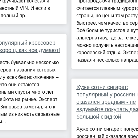
икручивают колеса» и
ПрогородСочи традицион
местный VIN. И если в
считается главным курорт
полный пр...
страны, но цены там расту
быстрее, чем качество сер
Всё больше туристов ищут
альтернативу, где за те же
опулярный кроссовер
можно получить настоящи
 хорош, как все думают!
королевский отдых. Экспе
назвали несколько направл
есть буквально несколько
еров, названия которых
у у всех без исключения –
что они остаются
Хуже сотни сигарет:
ными спустя много лет
популярный у россиян 
ебюта на рынке. Эксперт
оказался вредным - не
Зиновьев заметил, что к
вздумайте покупать да
ым из них есть серьезные
большой скидкой
...
Хуже сотни сигарет: попу
россиян чай оказался вре