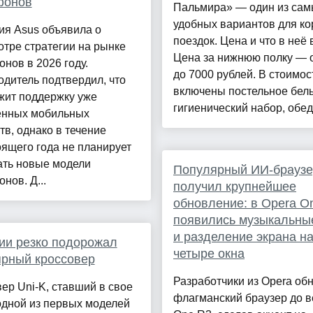
фонов
Пальмира» — один из сам
удобных вариантов для ко
ия Asus объявила о
поездок. Цена и что в неё 
тре стратегии на рынке
Цена за нижнюю полку — 
нов в 2026 году.
до 7000 рублей. В стоимос
дитель подтвердил, что
включены постельное бель
жит поддержку уже
гигиенический набор, обед 
нных мобильных
тв, однако в течение
ящего года не планирует
ать новые модели
Популярный ИИ-браузе
нов. Д...
получил крупнейшее
обновление: в Opera O
появились музыкальны
и разделение экрана н
ии резко подорожал
четыре окна
рный кроссовер
Разработчики из Opera об
ер Uni-K, ставший в свое
флагманский браузер до 
одной из первых моделей