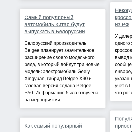
Неког
Самый популярный
кроссо
автомобиль Китая будут
из РФ
выпускать в Белоруссии
У дилер
Белорусский производитель
одного 
Belgee планирует значительное
кроссов
расширение своего модельного
вывод 
ряда, в который войдут три новые
сообщен
модели: электромобиль Geely
январе,
Xingyuan, гибрид Belgee X80 и
указанн
газовая версия седана Belgee
учет в 
S50. Информация была озвучена
что рос
на мероприятии...
Попул
Как самый популярный
приост