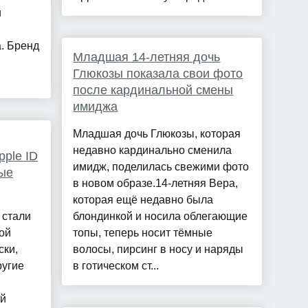
и
а. Бренд
Младшая 14-летняя дочь
Глюкозы показала свои фото
после кардинальной смены
имиджа
Младшая дочь Глюкозы, которая
недавно кардинально сменила
pple ID
имидж, поделилась свежими фото
ые
в новом образе.14-летняя Вера,
которая ещё недавно была
 стали
блондинкой и носила облегающие
ой
топы, теперь носит тёмные
ски,
волосы, пирсинг в носу и наряды
ругие
в готическом ст...
ей