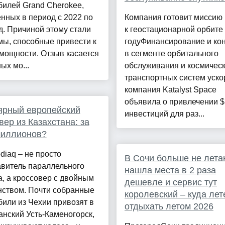
илей Grand Cherokee,
нных в период с 2022 по
Компания готовит мисси
д. Причиной этому стали
к геостационарной орбите
ы, способные привести к
годуФинансирование и ко
мощности. Отзыв касается
в сегменте орбитального
ых мо...
обслуживания и космичес
транспортных систем уско
компания Katalyst Space
объявила о привлечении $
ярный европейский
инвестиций для раз...
вер из Казахстана: за
миллионов?
diaq – не просто
В Сочи больше не лета
авитель параллельного
нашла места в 2 раза
, а кроссовер с двойным
дешевле и сервис тут
нством. Почти собранные
королевский – куда лет
или из Чехии привозят в
отдыхать летом 2026
анский Усть-Каменогорск,