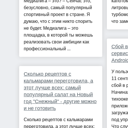
Медиалига – это? – Сейчас это,
капотом
безусловно, самый популярный
литров
спортивный проект в стране. Я
турбомо
думаю, что с этим никто спорить
что зам
не будет. Медиалига – это
площадка, в которой ты можешь
реализовать свои амбиции как
Сбой в
профессиональный ...
сервис
Androi
У польз
Сколько рецептов с
11 сен
кальмарами переготовила, а
сбой в 
этот лучше всех: самый
Начиная
популярный салат на Новый
тихоок
год "Снежный" - другие можно
прилож
и не готовить
загружа
Сколько рецептов с кальмарами
под упр
переготовила, а этот лучше всех:
Что слу