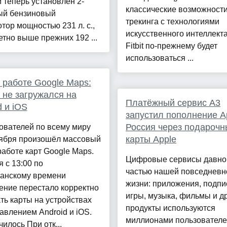
 теперь установлен 2-
классические возможност
ый бензиновый
трекинга с технологиями
тор мощностью 231 л. с.,
искусственного интеллект
етно выше прежних 192 ...
Fitbit по-прежнему будет
использоваться ...
 работе Google Maps:
 не загружался на
Платёжный сервис А3
d и iOS
запустил пополнение A
Россия через подарочн
ователей по всему миру
карты Apple
тября произошёл массовый
работе карт Google Maps.
Цифровые сервисы давно
 с 13:00 по
частью нашей повседневн
еанскому времени
жизни: приложения, подпи
ение перестало корректно
игры, музыка, фильмы и д
ть карты на устройствах
продукты используются
авлением Android и iOS.
миллионами пользовател
чилось При отк...