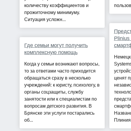
количеству коэффициентов и
пользова
прожиточному минимуму.
Ситуация усложн...
Предст
Pliniu
Где семьи могут получить
смарт
комплексную помощь
Немецка
Когда у семьи возникают вопросы,
Systems
то за ответами часто приходится
устройс
обращаться сразу в несколько
ценят п
учреждений: к юристу, психологу, в
независ
органы соцзащиты, службу
техноло
занятости или к специалистам по
предста
вопросам детского развития. В
смартфо
Брянске эти услуги постарались
Названи
об...
Плиния 