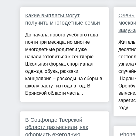
Какие выплаты могут
Очень 
получить многодетные семьи
москви
замуже
До начала нового учебного года
почти три месяца, но многие
Житель
многодетные родители уже
десяти
начали готовиться к сентябрю.
состоял
Школьная форма, спортивная
узнала
одежда, обувь, рюкзаки,
случай
канцелярия – расходы на сборы в
Шарлык
школу растут из года в год. В
Оренбур
Брянской области часть...
выясни
зарегис
году...
В Соцфонде Тверской
области разъяснили, как
оформить ежегодную
iPhone