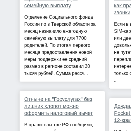
семейную выплату
как пр
звонки
Отделение Социального фонда
России по в Тверской области за
Если в 
месяц назначило ежегодную
SIM-ка
семейную выплату для 7700
или две
родителей. По итогам первого
довольн
месяца предоставления новой
не пута
меры поддержки ее средний
перепл
размер в регионе составил 30
интерне
тысяч рублей. Сумма рассч...
только 
...
Отныне на "Госуслугах" без
лишних хлопот можно
Дожда
оформить налоговый вычет
Pocket
12-кра
В правительстве РФ сообщили,