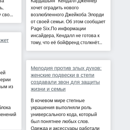
ва
Кардашьян" Кендалл Дженнер
ь,
хочет оградить нового
сво...
возлюбленного Джейкоба Элорди
от своей семьи. Об этом сообщает
Page Six.По информации
инсайдера, Кендалл не готова к
ожет
тому, что её бойфренд столкнёт...
Мелодия против злых духов:
оей
женские подвески в степи
серии
создавали звон для защиты
ным из
жизни и семьи
В кочевом мире степные
блока
украшения выполняли роль
менений
универсального кода, который
был понятнее любых слов.
Одежда и аксессуары работали