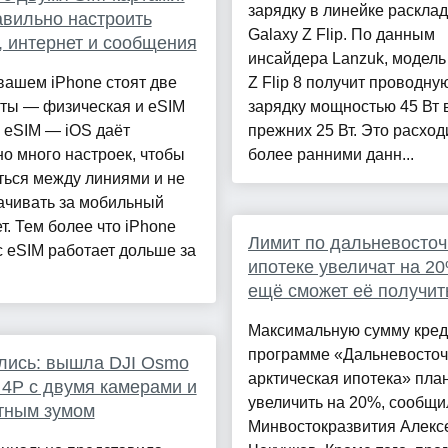
зарядку в линейке раскла
авильно настроить
Galaxy Z Flip. По данным
, интернет и сообщения
инсайдера Lanzuk, модель
вашем iPhone стоят две
Z Flip 8 получит проводну
рты — физическая и eSIM
зарядку мощностью 45 Вт 
 eSIM — iOS даёт
прежних 25 Вт. Это расход
о много настроек, чтобы
более ранними данн...
ться между линиями и не
ачивать за мобильный
т. Тем более что iPhone
Лимит по дальневосто
с eSIM работает дольше за
ипотеке увеличат на 20
ещё сможет её получит
Максимальную сумму кред
программе «Дальневосточ
лись: вышла DJI Osmo
арктическая ипотека» пла
 4P с двумя камерами и
увеличить на 20%, сообщи
тным зумом
Минвостокразвития Алекс