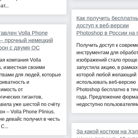
т...
Как получить бесплатн
доступ к веб-версии
авлен Volla Phone
Photoshop в России на 
s – прочный немецкий
Получить доступ к совре
фон с двумя ОС
инструментам для обрабо
я компания Volla
изображений стало проще
, известная своими
запустила акцию, в рамках
твами для людей, которые
которой любой желающий
риватность и
использовать веб-версию
имость от
Photoshop бесплатно в те
гических гигантов,
года. Предложение форм
вила уже шестой по счёту
недоступно пользователям.
н – Volla Phone Plinius.
е девайс получил в честь
С...
За какой костюм на Хэ