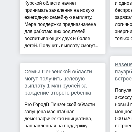
Курской области начнет
и одно
принимать заявления на новую
беспров
ежегодную семейную выплату.
заряжат
Мера поддержки предназначена
логично
для работающих родителей,
энергии
воспитывающих двух и более
только 
детей. Получить выплату смогут...
Baseu
Семьи Пензенской области
пауэрб
могут получить целевую
встро
выплату 1 млн рублей за
Популя
рождение второго ребенка
аксесс
Pro ГородВ Пензенской области
новый 
запущена масштабная
мощност
демографическая инициатива,
000 мАч
направленная на поддержку
встрое