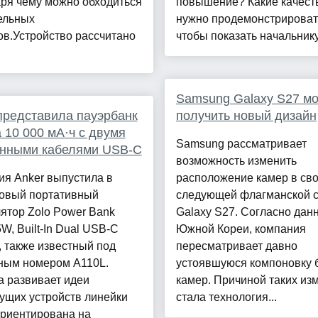
ря чему можно обходиться
повышение? Какие качест
ельных
нужно продемонстрироват
в.Устройство рассчитано
чтобы показать начальнику 
Samsung Galaxy S27 м
представила пауэрбанк
получить новый дизайн
а 10 000 мА·ч с двумя
Samsung рассматривает
енными кабелями USB-C
возможность изменить
ия Anker выпустила в
расположение камер в св
новый портативный
следующей флагманской 
ятор Zolo Power Bank
Galaxy S27. Согласно дан
5W, Built-In Dual USB-C
Южной Кореи, компания
, также известный под
пересматривает давно
ным номером A110L.
устоявшуюся компоновку 
а развивает идеи
камер. Причиной таких из
ущих устройств линейки
стала технология...
ориентирована на