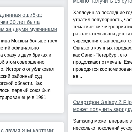
можно получить 15 сут
Хэллоуин за последние го
длинная ошибка:
утратил популярность, час
чка 30 лет была
тематические мероприяти
м за двумя мужчинами
развлекательных и детски
ница Москвы больше трех
учреждениях запрещаются
летий официально
Однако в крупных городах,
а сразу в двух браках и
как Санкт-Петербург, его
 об этом совершенно
продолжают отмечать. Еж
но. Историю опубликовал
проводятся костюмирова
ский районный суд
ве...
гской области. Как
лось, первый союз был
трирован еще в 1991
Смартфон Galaxy Z Flip
может получить зарядку
Samsung может впервые з
несколько поколений уско
 с двумя SIM-картами: