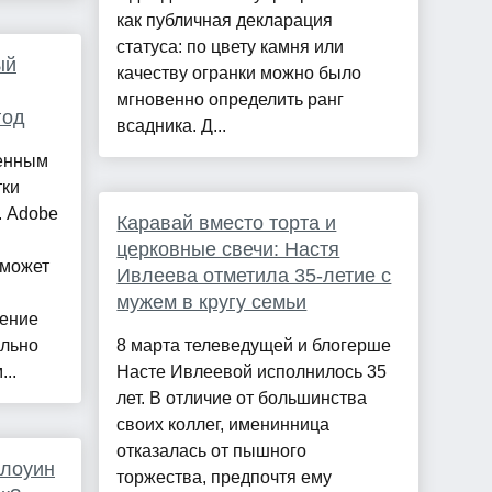
как публичная декларация
статуса: по цвету камня или
ый
качеству огранки можно было
мгновенно определить ранг
год
всадника. Д...
менным
тки
. Adobe
Каравай вместо торта и
церковные свечи: Настя
 может
Ивлеева отметила 35-летие с
мужем в кругу семьи
чение
ально
8 марта телеведущей и блогерше
..
Насте Ивлеевой исполнилось 35
лет. В отличие от большинства
своих коллег, именинница
отказалась от пышного
ллоуин
торжества, предпочтя ему