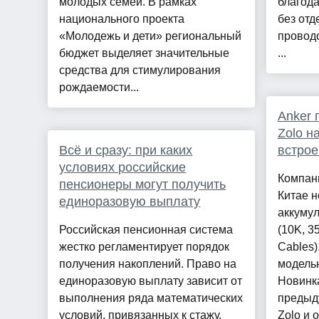
молодых семей. В рамках
благода
национального проекта
без отд
«Молодежь и дети» региональный
проводо
бюджет выделяет значительные
...
средства для стимулирования
рождаемости...
Anker 
Zolo н
Всё и сразу: при каких
встро
условиях российские
Компан
пенсионеры могут получить
Китае 
единоразовую выплату
аккумул
Российская пенсионная система
(10K, 3
жестко регламентирует порядок
Cables)
получения накоплений. Право на
модель
единоразовую выплату зависит от
Новинк
выполнения ряда математических
предыд
условий, привязанных к стажу,
Zolo и 