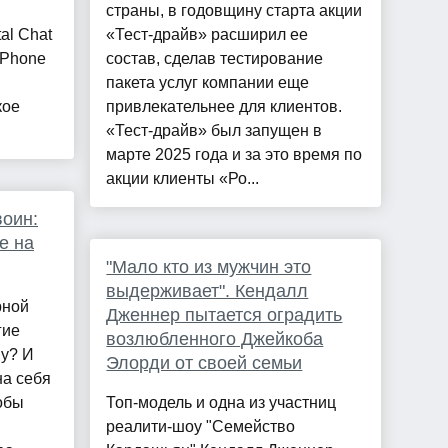
м
страны, в годовщину старта акции
al Chat
«Тест-драйв» расширил ее
 iPhone
состав, сделав тестирование
пакета услуг компании еще
кое
привлекательнее для клиентов.
«Тест-драйв» был запущен в
марте 2025 года и за это время по
акции клиенты «Ро...
воин:
е на
"Мало кто из мужчин это
выдерживает". Кендалл
рной
Дженнер пытается оградить
гие
возлюбленного Джейкоба
му? И
Элорди от своей семьи
на себя
обы
Топ-модель и одна из участниц
реалити-шоу "Семейство