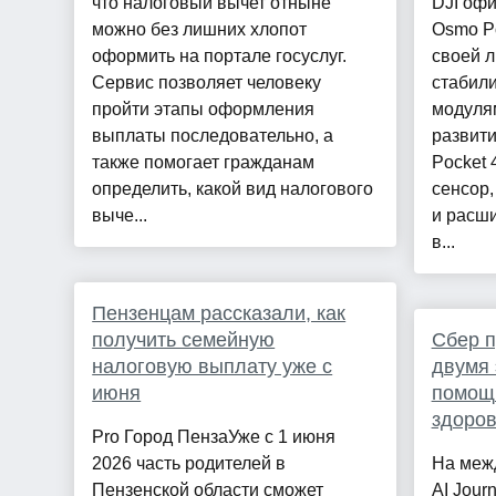
что налоговый вычет отныне
DJI оф
можно без лишних хлопот
Osmo P
оформить на портале госуслуг.
своей л
Сервис позволяет человеку
стабил
пройти этапы оформления
модуля
выплаты последовательно, а
развит
также помогает гражданам
Pocket 
определить, какой вид налогового
сенсор,
выче...
и расш
в...
Пензенцам рассказали, как
получить семейную
Сбер п
налоговую выплату уже с
двумя 
июня
помощ
здоро
Pro Город ПензаУже с 1 июня
2026 часть родителей в
На меж
Пензенской области сможет
AI Jour