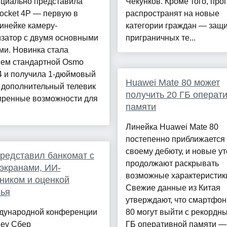
ициально представила
Чекунков. Кроме того, про
ocket 4P — первую в
распространят на новые
инейке камеру-
категории граждан — защ
изатор с двумя основными
приграничных те...
ми. Новинка стала
ием стандартной Osmo
4 и получила 1-дюймовый
Huawei Mate 80 может
 дополнительный телевик
получить 20 ГБ операт
иренные возможности для
памяти
Линейка Huawei Mate 80
постепенно приближается 
своему дебюту, и новые ут
редставил банкомат с
продолжают раскрывать
экранами, ИИ-
возможные характеристики
ником и оценкой
Свежие данные из Китая
вья
утверждают, что смартфон
дународной конференции
80 могут выйти с рекордн
ney Сбер
ГБ оперативной памяти — п