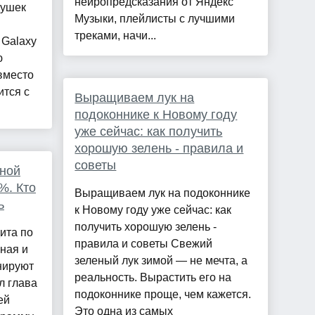
нейропредсказания от Яндекс
душек
Музыки, плейлисты с лучшими
треками, начи...
 Galaxy
ю
вместо
ится с
Выращиваем лук на
подоконнике к Новому году
уже сейчас: как получить
хорошую зелень - правила и
советы
чной
%. Кто
Выращиваем лук на подоконнике
ь
к Новому году уже сейчас: как
получить хорошую зелень -
ита по
правила и советы Свежий
ная и
зеленый лук зимой — не мечта, а
нируют
реальность. Вырастить его на
л глава
подоконнике проще, чем кажется.
ей
Это одна из самых