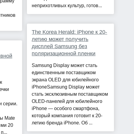
грамму
неприхотливых культур, готов...
итников
The Korea Herald: iPhone к 20-
летию может получить
дисплей Samsung без
поляризационной пленки
ивной
Samsung Display может стать
единственным поставщиком
экрана OLED для юбилейного
к
iPhoneSamsung Display может
ечки
стать эксклюзивным поставщиком
OLED-панелей для юбилейного
 серии.
iPhone — особого смартфона,
который компания готовит к 20-
ы Mate
летию бренда iPhone. Об ...
ыми 20
...