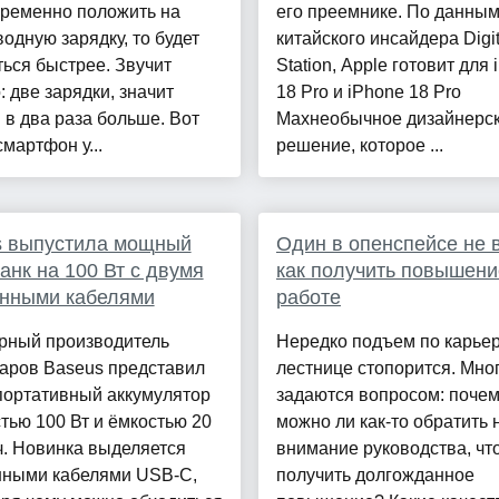
временно положить на
его преемнике. По данны
одную зарядку, то будет
китайского инсайдера Digit
ься быстрее. Звучит
Station, Apple готовит для
: две зарядки, значит
18 Pro и iPhone 18 Pro
 в два раза больше. Вот
Maxнеобычное дизайнерс
смартфон у...
решение, которое ...
s выпустила мощный
Один в опенспейсе не 
анк на 100 Вт с двумя
как получить повышени
енными кабелями
работе
рный производитель
Нередко подъем по карье
уаров Baseus представил
лестнице стопорится. Мно
портативный аккумулятор
задаются вопросом: поче
ью 100 Вт и ёмкостью 20
можно ли как-то обратить 
. Новинка выделяется
внимание руководства, чт
нными кабелями USB-C,
получить долгожданное