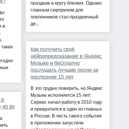
ок?
праздник в кругу близких. Однако
главным сюрпризом для
ды
поклонников стал праздничный
то
де...
я в
х
.
 таких
Как получить своё
нейропредсказание в Яндекс
егодно
Музыке и бесплатно
нные
послушать лучшие песни за
последние 15 лет
В это трудно поверить, но Яндекс
Музыке исполняется 15 лет!
 8
Сервис начал работу в 2010 году
 45 Вт
и превратился в один из главных
в России. В честь такого события
а
в приложении запустили
рить