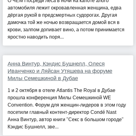
О ЧЁМ Посреди леса в ночи на капоте алого
автомобиля лежит окровавленная женщина, едва
дёргая рукой в предсмертных судорогах. Другая
дамочка той же ночью возвращается домой вся в
крови, залпом допивает вино, а потом принимается
яростно наводить поря...
Анна Винтур, Кэндис Бушнелл, Олеся
Иванченко и Ляйсан Утяшева на форуме
Милы Семешкиной в Дубае
1 и 2 октября в отеле Atlantis The Royal в Дубае
прошла конференция Милы Семешкиной WE
Convention. Форум для женщин-лидеров в этом году
посетили главный контент-директор Condé Nast
Анна Винтур, автор книги "Секс в большом городе"
Кэндис Бушнелл, зве...