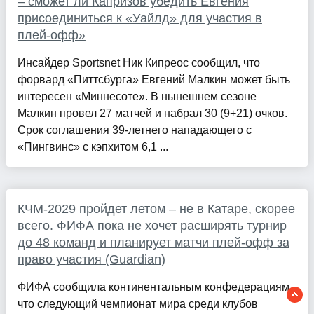
– сможет ли Капризов убедить Евгения
присоединиться к «Уайлд» для участия в
плей-офф»
Инсайдер Sportsnet Ник Кипреос сообщил, что
форвард «Питтсбурга» Евгений Малкин может быть
интересен «Миннесоте». В нынешнем сезоне
Малкин провел 27 матчей и набрал 30 (9+21) очков.
Срок соглашения 39-летнего нападающего с
«Пингвинс» с кэпхитом 6,1 ...
КЧМ-2029 пройдет летом – не в Катаре, скорее
всего. ФИФА пока не хочет расширять турнир
до 48 команд и планирует матчи плей-офф за
право участия (Guardian)
ФИФА сообщила континентальным конфедерациям,
что следующий чемпионат мира среди клубов