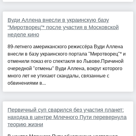
Вуди Аллена внесли в украинскую базу
"Миротворец"* после участия в Московской
неделе кино
89-летнего американского режиссёра Вуди Аллена
внесли в базу украинского портала "Миротворец"* и
отменили показ его спектакля во Львове.Причиной
очередной "отмены" Вуди Аллена, вокруг которого
много лет не утихают скандалы, связанные с
обвинениями в...
Первичный суп сварился без участия планет:
находка в центре Млечного Пути перевернула
теорию жизни