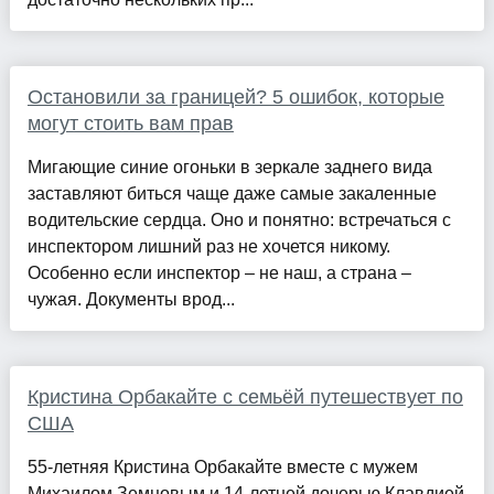
Остановили за границей? 5 ошибок, которые
могут стоить вам прав
Мигающие синие огоньки в зеркале заднего вида
заставляют биться чаще даже самые закаленные
водительские сердца. Оно и понятно: встречаться с
инспектором лишний раз не хочется никому.
Особенно если инспектор – не наш, а страна –
чужая. Документы врод...
Кристина Орбакайте с семьёй путешествует по
США
55-летняя Кристина Орбакайте вместе с мужем
Михаилом Земцовым и 14‑летней дочерью Клавдией