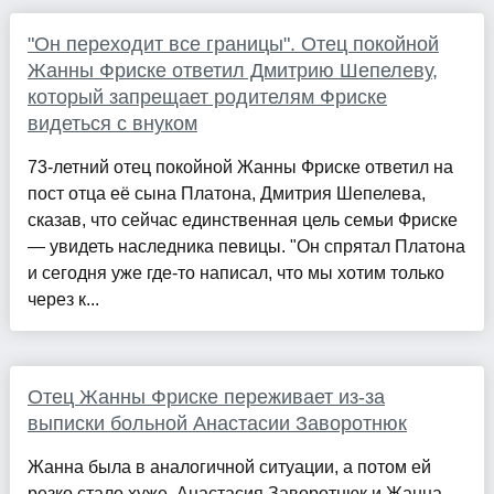
"Он переходит все границы". Отец покойной
Жанны Фриске ответил Дмитрию Шепелеву,
который запрещает родителям Фриске
видеться с внуком
73-летний отец покойной Жанны Фриске ответил на
пост отца её сына Платона, Дмитрия Шепелева,
сказав, что сейчас единственная цель семьи Фриске
— увидеть наследника певицы. "Он спрятал Платона
и сегодня уже где-то написал, что мы хотим только
через к...
Отец Жанны Фриске переживает из-за
выписки больной Анастасии Заворотнюк
Жанна была в аналогичной ситуации, а потом ей
резко стало хуже. Анастасия Заворотнюк и Жанна