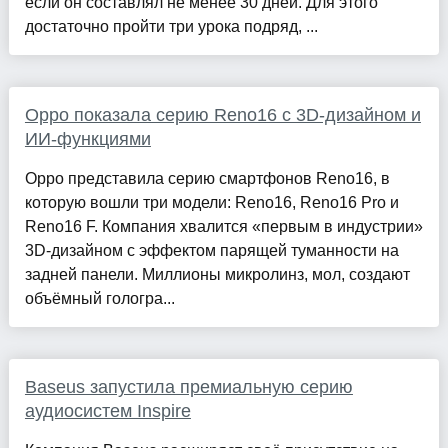
если он составлял не менее 30 дней. Для этого
достаточно пройти три урока подряд, ...
Oppo показала серию Reno16 с 3D-дизайном и
ИИ-функциями
Oppo представила серию смартфонов Reno16, в
которую вошли три модели: Reno16, Reno16 Pro и
Reno16 F. Компания хвалится «первым в индустрии»
3D-дизайном с эффектом парящей туманности на
задней панели. Миллионы микролинз, мол, создают
объёмный гологра...
Baseus запустила премиальную серию
аудиосистем Inspire