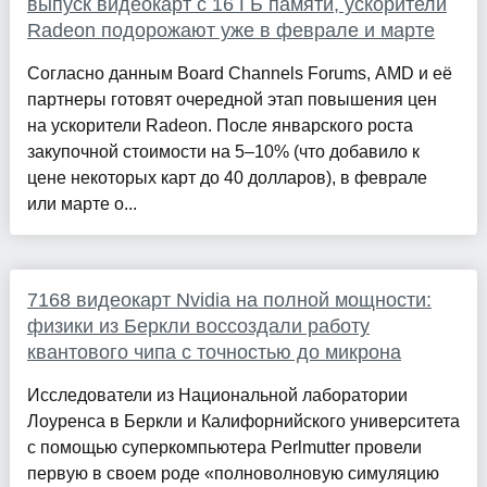
выпуск видеокарт с 16 ГБ памяти, ускорители
Radeon подорожают уже в феврале и марте
Согласно данным Board Channels Forums, AMD и её
партнеры готовят очередной этап повышения цен
на ускорители Radeon. После январского роста
закупочной стоимости на 5–10% (что добавило к
цене некоторых карт до 40 долларов), в феврале
или марте о...
7168 видеокарт Nvidia на полной мощности:
физики из Беркли воссоздали работу
квантового чипа с точностью до микрона
Исследователи из Национальной лаборатории
Лоуренса в Беркли и Калифорнийского университета
с помощью суперкомпьютера Perlmutter провели
первую в своем роде «полноволновую симуляцию