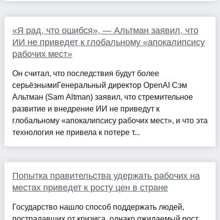
«Я рад, что ошибся», — Альтман заявил, что
ИИ не приведет к глобальному «апокалипсису
рабочих мест»
Он считал, что последствия будут более
серьёзнымиГенеральный директор OpenAI Сэм
Альтман (Sam Altman) заявил, что стремительное
развитие и внедрение ИИ не приведут к
глобальному «апокалипсису рабочих мест», и что эта
технология не привела к потере т...
Попытка правительства удержать рабочих на
местах приведет к росту цен в стране
Государство нашло способ поддержать людей,
пострадавших от кризиса, однако ожидаемый рост