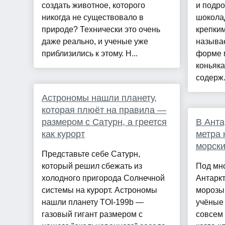
создать животное, которого
и подро
никогда не существовало в
шокола
природе? Технически это очень
крепким
даже реально, и ученые уже
называ
приблизились к этому. Н...
форме 
коньяка
содерж.
Астрономы нашли планету,
которая плюёт на правила —
размером с Сатурн, а греется
В Анта
как курорт
метра
морски
Представьте себе Сатурн,
который решил сбежать из
Под мн
холодного пригорода Солнечной
Антаркт
системы на курорт. Астрономы
морозы 
нашли планету TOI-199b —
учёные
газовый гигант размером с
совсем