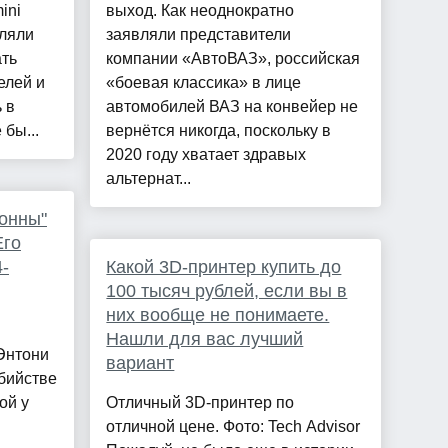
ini
выход. Как неоднократно
оляли
заявляли представители
ть
компании «АвтоВАЗ», российская
елей и
«боевая классика» в лице
 в
автомобилей ВАЗ на конвейер не
бы...
вернётся никогда, поскольку в
2020 году хватает здравых
альтернат...
тонны"
Его
-
Какой 3D-принтер купить до
100 тысяч рублей, если вы в
них вообще не понимаете.
Нашли для вас лучший
Энтони
вариант
убийстве
ой у
Отличный 3D-принтер по
отличной цене. Фото: Tech Advisor