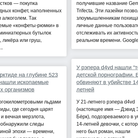
стков — покупка
получившие название Gem
дных конфет, наполненных
Trifecta. Эти лазейки позв
 алкоголем. Так
злоумышленникам похища
емые «конфеты-рюмки» в
личные данные пользоват
миниатюрных бутылок
отслеживать их активность
, ликёра или груш,
реальном времени. Google 
..
У рэпера d4vd нашли "
рктиде на глубине 523
детской порнографии. 
 нашли ископаемые
обвиняют в убийстве 14
х организмов
летней
огокилометровыми льдами
У 21-летнего рэпера d4vd
иды, где сегодня царят
(настоящее имя — Дэвид 
и вечная мерзлота,
Бёрк), подозреваемого в 
 обнаружили следы
14-летней девочки, с котор
 иной эпохи — времени,
него был роман, нашли