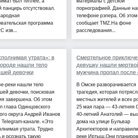
лимат был теплее, а
материалы с детской
 панцирь отсутствовал.
порнографией. Данные на
ародная
телефоне рэпера. Об этом
овательская программа
сообщает TMZ.На фоне
 изв...
расследования...
полнимая утрата»: в
Смертельное приключе
ороде нашли тело
девушку нашли мертво
вшей девочки
мужчина пропал после
е-реки нашли тело
В Омске разворачивается
шей девочки, поисковая
трагедия, которая потрясл
ия завершена. Об этом
местных жителей и всех р
л глава Одинцовского
25 мая пара — 43-летняя 
ого округа Андрей Иванов
40-летний Анатолий — вы
 Telegram-канале. «Это
дома на улице Бульвар
лнимая утрата. Трудно
Архитекторов и направили
 и осознать такую
реке Иртыш.Они планиро