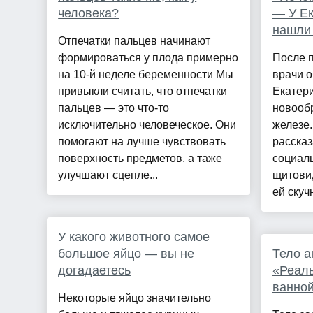
человека?
— У Е
нашли
Отпечатки пальцев начинают
формироваться у плода примерно
После 
на 10-й неделе беременности Мы
врачи о
привыкли считать, что отпечатки
Екатер
пальцев — это что-то
новооб
исключительно человеческое. Они
железе.
помогают на лучше чувствовать
рассказ
поверхность предметов, а таже
социаль
улучшают сцепле...
щитови
ей скуч
У какого животного самое
большое яйцо — вы не
Тело а
догадаетесь
«Реаль
ванно
Некоторые яйцо значительно