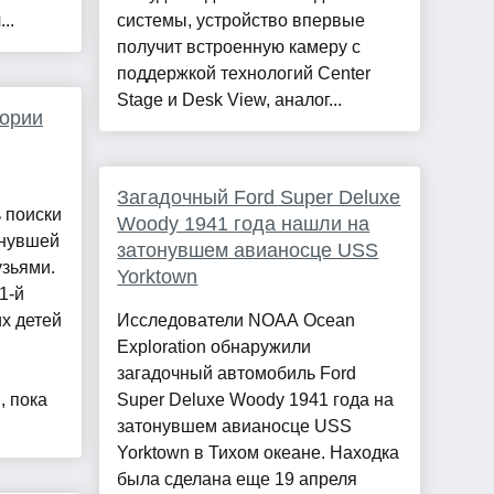
..
системы, устройство впервые
получит встроенную камеру с
поддержкой технологий Center
Stage и Desk View, аналог...
тории
Загадочный Ford Super Deluxe
 поиски
Woody 1941 года нашли на
онувшей
затонувшем авианосце USS
узьями.
Yorktown
1-й
х детей
Исследователи NOAA Ocean
Exploration обнаружили
загадочный автомобиль Ford
, пока
Super Deluxe Woody 1941 года на
затонувшем авианосце USS
Yorktown в Тихом океане. Находка
была сделана еще 19 апреля