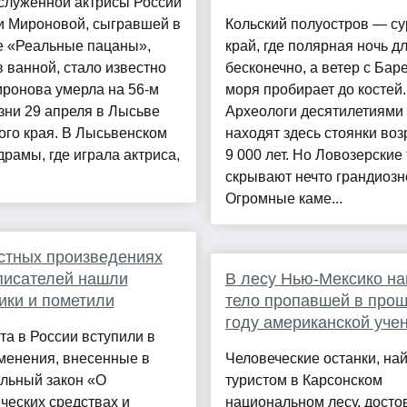
служенной актрисы России
и Мироновой, сыгравшей в
Кольский полуостров — с
е «Реальные пацаны»,
край, где полярная ночь д
 ванной, стало известно
бесконечно, а ветер с Бар
Миронова умерла на 56-м
моря пробирает до костей.
зни 29 апреля в Лысьве
Археологи десятилетиями
ого края. В Лысьвенском
находят здесь стоянки во
драмы, где играла актриса,
9 000 лет. Но Ловозерские
скрывают нечто грандиозн
Огромные каме...
стных произведениях
писателей нашли
В лесу Нью-Мексико н
ики и пометили
тело пропавшей в про
году американской уче
та в России вступили в
менения, внесенные в
Человеческие останки, на
льный закон «О
туристом в Карсонском
ческих средствах и
национальном лесу, досто