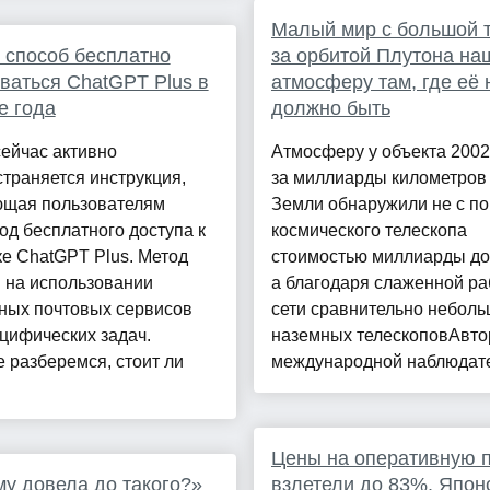
Малый мир с большой т
способ бесплатно
за орбитой Плутона на
ваться ChatGPT Plus в
атмосферу там, где её 
е года
должно быть
сейчас активно
Атмосферу у объекта 200
траняется инструкция,
за миллиарды километров
щая пользователям
Земли обнаружили не с п
од бесплатного доступа к
космического телескопа
е ChatGPT Plus. Метод
стоимостью миллиарды до
 на использовании
а благодаря слаженной ра
ных почтовых сервисов
сети сравнительно небол
цифических задач.
наземных телескоповАвт
 разберемся, стоит ли
международной наблюдател
Цены на оперативную 
у довела до такого?»
взлетели до 83%. Япон