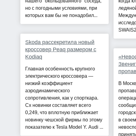
нашего "окольцованного" соседа,
когда к
но с погодными условиями, при
ледяной
которых вам бы не понадобил...
Междун
исслед
SWAIS2C
Skoda рассекретила новый
кроссовер Peaq размером с
Kodiaq
«Невос
Звениг
Главная особенность крупного
пропа
электрического кроссовера —
низкий коэффициент
В Москв
аэродинамического
пропав
сопротивления, как у спорткара.
операц
Cx новинки составляет всего
сообщи
0,249, что вплотную приближает
городск
новинку чешской фирмы по этому
в своем
показателю к Tesla Model Y. Audi ...
невоспо
принять