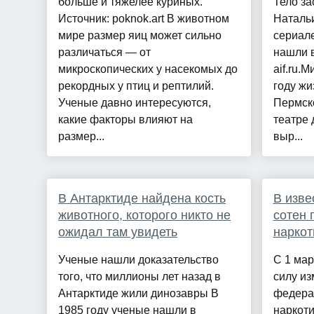
больше и тяжелее куриных.
Тело за
Источник: poknok.art В животном
Наталь
мире размер яиц может сильно
сериал
различаться — от
нашли в
микроскопических у насекомых до
aif.ru.
рекордных у птиц и рептилий.
году жи
Ученые давно интересуются,
Пермск
какие факторы влияют на
театре 
размер...
выр...
В Антарктиде найдена кость
В изве
животного, которого никто не
сотен 
ожидал там увидеть
наркот
Ученые нашли доказательство
С 1 мар
того, что миллионы лет назад в
силу из
Антарктиде жили динозавры В
федера
1985 году ученые нашли в
наркоти