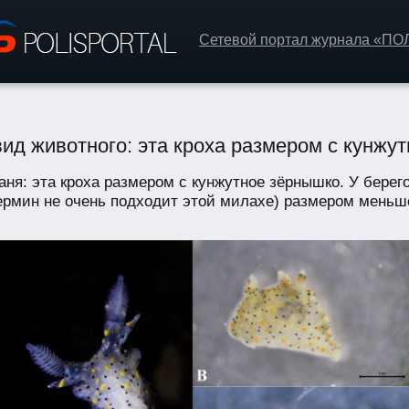
Сетевой портал журнала «П
ид животного: эта кроха размером с кунжу
аня: эта кроха размером с кунжутное зёрнышко. У бере
ермин не очень подходит этой милахе) размером меньше