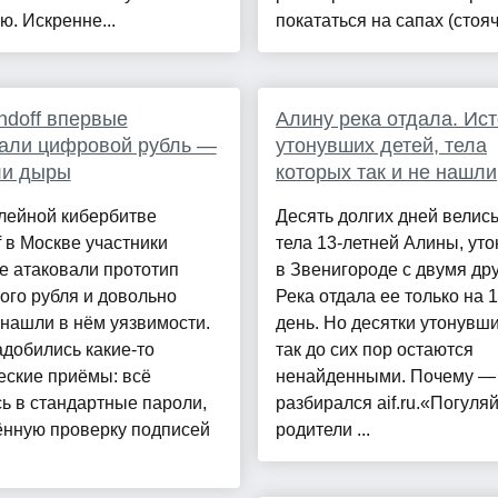
ю. Искренне...
покататься на сапах (стояч.
ndoff впервые
Алину река отдала. Ис
али цифровой рубль —
утонувших детей, тела
ли дыры
которых так и не нашли
лейной кибербитве
Десять долгих дней велись
f в Москве участники
тела 13-летней Алины, ут
е атаковали прототип
в Звенигороде с двумя др
ого рубля и довольно
Река отдала ее только на 1
нашли в нём уязвимости.
день. Но десятки утонувши
добились какие-то
так до сих пор остаются
еские приёмы: всё
ненайденными. Почему —
ь в стандартные пароли,
разбирался aif.ru.«Погуляй
ённую проверку подписей
родители ...