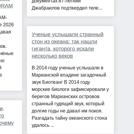
документах.67-летний
 DRAM
Джабраилов подтвердил теле...
AM-
е 2026
давая
Ученые услышали странный
стон из океана: так нашли
ов.
гиганта, которого искали
учёные
несколько веков
но
й
В 2014 году ученые услышали в
е
Марианской впадине загадочный
звук Биотванг В 2014 году
морские биологи зафиксировали у
берегов Марианских островов
странный гудящий звук, который
и,
долгие годы не давал им покоя.
то
Разгадать тайну океанского стона
очему
удалось ...