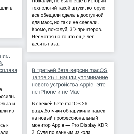
Пожалуй, не было еще в истории
шли в
технологий такой штуки, которую
все обещали сделать доступной
для масс, но так и не сделали.
Кроме, пожалуй, 3D-принтеров.
Несмотря на то что еще лет
десять наза...
ние:
й,
 сплава
В третьей бета-версии macOS
Tahoe 26.1 нашли упоминание
нового устройства Apple. Это
а
не iPhone и не Mac
оссиян.
Ольга и
В свежей бете macOS 26.1
шли из
разработчики обнаружили намёк
на новый профессиональный
сь к
монитор Apple — Pro Display XDR
вали
2. Судя по данным из кода