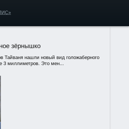
ОЛИС»
тное зёрнышко
гов Тайваня нашли новый вид голожаберного
 3 миллиметров. Это мен...