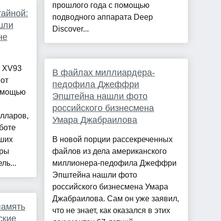
прошлого года с помощью
айной:
подводного аппарата Deep
шли
Discover...
не
2 XV93
В файлах миллиардера-
 от
педофила Джеффри
омощью
Эпштейна нашли фото
российского бизнесмена
лларов,
Умара Джабраилова
боте
ьших
В новой порции рассекреченных
оры
файлов из дела американского
ь...
миллионера-педофила Джеффри
Эпштейна нашли фото
российского бизнесмена Умара
Джабраилова. Сам он уже заявил,
память
что не знает, как оказался в этих
ские