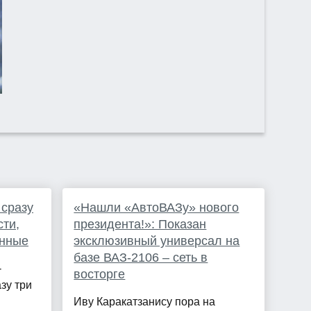
 сразу
«Нашли «АвтоВАЗу» нового
сти,
президента!»: Показан
анные
эксклюзивный универсал на
базе ВАЗ-2106 – сеть в
-
восторге
зу три
Иву Каракатзанису пора на