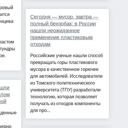
уровый
лится
Сегодня — мусор, завтра —
енцева
полный бензобак: в России
нашли неожиданное
применение пластиковым
зрастом
отходам
 тундры
ое.
Российские ученые нашли способ
превращать горы пластикового
мусора в качественное горючее
для автомобилей. Исследователи
из Томского политехнического
ашли
университета (ТПУ) разработали
шлом
технологию, которая позволяет
ной
получать из отходов компоненты
для про...
йденные
верно