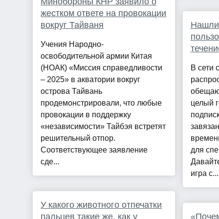
Минобороны КНР заявило о
жестком ответе на провокации
вокруг Тайваня
Нашли 
пользо
Учения Народно-
течени
освободительной армии Китая
(НОАК) «Миссия справедливости
В сети 
– 2025» в акватории вокруг
распрос
острова Тайвань
обещаю
продемонстрировали, что любые
целый г
провокации в поддержку
подписк
«независимости» Тайбэя встретят
завязан
решительный отпор.
времен
Соответствующее заявление
для спе
сде...
Давайте
игра с...
У какого животного отпечатки
пальцев такие же, как у
«Почем