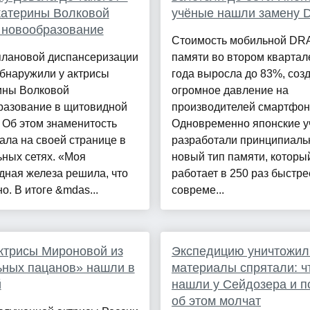
катерины Волковой
учёные нашли замену
 новообразование
Стоимость мобильной DR
плановой диспансеризации
памяти во втором квартал
бнаружили у актрисы
года выросла до 83%, соз
ины Волковой
огромное давление на
разование в щитовидной
производителей смартфон
 Об этом знаменитость
Одновременно японские 
ала на своей странице в
разработали принципиаль
ных сетях. «Моя
новый тип памяти, которы
дная железа решила, что
работает в 250 раз быстре
но. В итоге &mdas...
совреме...
ктрисы Мироновой из
Экспедицию уничтожил
ных пацанов» нашли в
материалы спрятали: ч
й
нашли у Сейдозера и п
об этом молчат