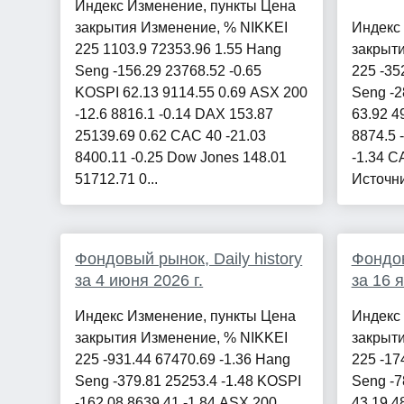
Индекс Изменение, пункты Цена
закрытия Изменение, % NIKKEI
Индекс
225 1103.9 72353.96 1.55 Hang
закрыт
Seng -156.29 23768.52 -0.65
225 -35
KOSPI 62.13 9114.55 0.69 ASX 200
Seng -2
-12.6 8816.1 -0.14 DAX 153.87
63.92 4
25139.69 0.62 CAC 40 -21.03
8874.5 
8400.11 -0.25 Dow Jones 148.01
-1.34 C
51712.71 0...
Источни
Фондовый рынок, Daily history
Фондов
за 4 июня 2026 г.
за 16 
Индекс Изменение, пункты Цена
Индекс
закрытия Изменение, % NIKKEI
закрыт
225 -931.44 67470.69 -1.36 Hang
225 -17
Seng -379.81 25253.4 -1.48 KOSPI
Seng -7
-162.08 8639.41 -1.84 ASX 200
43.19 4