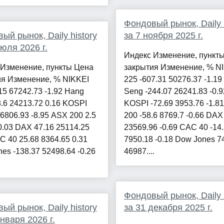
Фондовый рынок, Daily h
ый рынок, Daily history
за 7 ноября 2025 г.
июля 2026 г.
Индекс Изменение, пункт
 Изменение, пункты Цена
закрытия Изменение, % N
ия Изменение, % NIKKEI
225 -607.31 50276.37 -1.1
15 67242.73 -1.92 Hang
Seng -244.07 26241.83 -0.9
.6 24213.72 0.16 KOSPI
KOSPI -72.69 3953.76 -1.8
 6806.93 -8.95 ASX 200 2.5
200 -58.6 8769.7 -0.66 DAX
0.03 DAX 47.16 25114.25
23569.96 -0.69 CAC 40 -14
C 40 25.68 8364.65 0.31
7950.18 -0.18 Dow Jones 7
es -138.37 52498.64 -0.26
46987....
Фондовый рынок, Daily h
ый рынок, Daily history
за 31 декабря 2025 г.
января 2026 г.