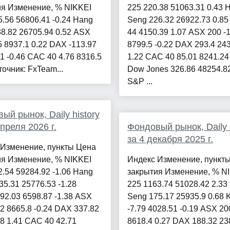
ия Изменение, % NIKKEI
225 220.38 51063.31 0.43 
5.56 56806.41 -0.24 Hang
Seng 226.32 26922.73 0.8
8.82 26705.94 0.52 ASX
44 4150.39 1.07 ASX 200 -1
5 8937.1 0.22 DAX -113.97
8799.5 -0.22 DAX 293.4 24
1 -0.46 CAC 40 4.76 8316.5
1.22 CAC 40 85.01 8241.24
точник: FxTeam...
Dow Jones 326.86 48254.82
S&P ...
ый рынок, Daily history
апреля 2026 г.
Фондовый рынок, Daily h
за 4 декабря 2025 г.
 Изменение, пункты Цена
ия Изменение, % NIKKEI
Индекс Изменение, пункт
2.54 59284.92 -1.06 Hang
закрытия Изменение, % N
35.31 25776.53 -1.28
225 1163.74 51028.42 2.33
92.03 6598.87 -1.38 ASX
Seng 175.17 25935.9 0.68
.2 8665.8 -0.24 DAX 337.82
-7.79 4028.51 -0.19 ASX 20
8 1.41 CAC 40 42.71
8618.4 0.27 DAX 188.32 23