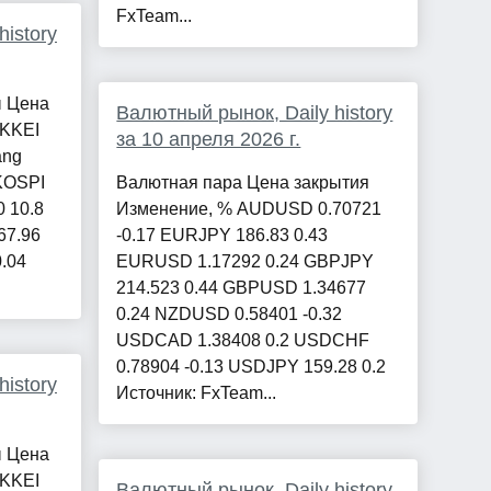
FxTeam...
istory
ы Цена
Валютный рынок, Daily history
IKKEI
за 10 апреля 2026 г.
ang
 KOSPI
Валютная пара Цена закрытия
0 10.8
Изменение, % AUDUSD 0.70721
67.96
-0.17 EURJPY 186.83 0.43
0.04
EURUSD 1.17292 0.24 GBPJPY
214.523 0.44 GBPUSD 1.34677
0.24 NZDUSD 0.58401 -0.32
USDCAD 1.38408 0.2 USDCHF
0.78904 -0.13 USDJPY 159.28 0.2
istory
Источник: FxTeam...
ы Цена
IKKEI
Валютный рынок, Daily history