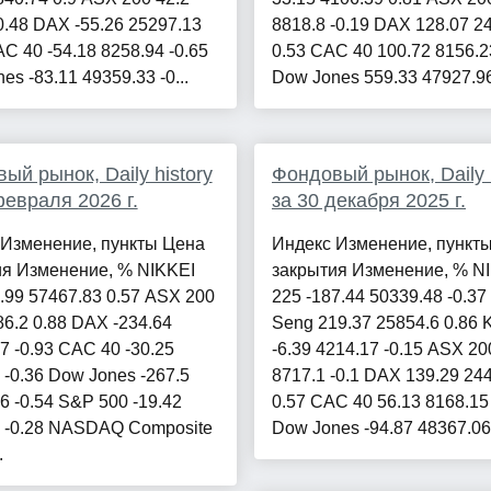
0.48 DAX -55.26 25297.13
8818.8 -0.19 DAX 128.07 2
AC 40 -54.18 8258.94 -0.65
0.53 CAC 40 100.72 8156.2
es -83.11 49359.33 -0...
Dow Jones 559.33 47927.96 
ый рынок, Daily history
Фондовый рынок, Daily h
февраля 2026 г.
за 30 декабря 2025 г.
 Изменение, пункты Цена
Индекс Изменение, пункт
ия Изменение, % NIKKEI
закрытия Изменение, % N
.99 57467.83 0.57 ASX 200
225 -187.44 50339.48 -0.3
86.2 0.88 DAX -234.64
Seng 219.37 25854.6 0.86
7 -0.93 CAC 40 -30.25
-6.39 4214.17 -0.15 ASX 200
 -0.36 Dow Jones -267.5
8717.1 -0.1 DAX 139.29 24
6 -0.54 S&P 500 -19.42
0.57 CAC 40 56.13 8168.15
9 -0.28 NASDAQ Composite
Dow Jones -94.87 48367.06 -
.