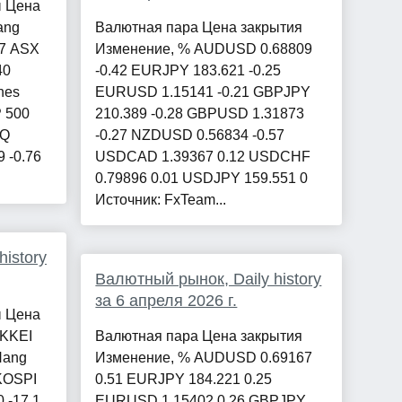
ы Цена
ang
Валютная пара Цена закрытия
87 ASX
Изменение, % AUDUSD 0.68809
40
-0.42 EURJPY 183.621 -0.25
nes
EURUSD 1.15141 -0.21 GBPJPY
P 500
210.389 -0.28 GBPUSD 1.31873
AQ
-0.27 NZDUSD 0.56834 -0.57
 -0.76
USDCAD 1.39367 0.12 USDCHF
0.79896 0.01 USDJPY 159.551 0
Источник: FxTeam...
istory
Валютный рынок, Daily history
за 6 апреля 2026 г.
ы Цена
IKKEI
Валютная пара Цена закрытия
Hang
Изменение, % AUDUSD 0.69167
 KOSPI
0.51 EURJPY 184.221 0.25
 -17.1
EURUSD 1.15402 0.26 GBPJPY