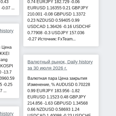
 0.43
0.74 EURJPY 182.729 -0.06
0.07 ...
EURUSD 1.16355 0.21 GBPJPY
210.001 -0.08 GBPUSD 1.3372
0.23 NZDUSD 0.59405 0.99
USDCAD 1.36426 -0.16 USDCHF
istory
0.77908 -0.3 USDJPY 157.036
-0.27 Источник: FxTeam...
ы Цена
IKKEI
Hang
Валютный рынок, Daily history
2 KOSPI
за 30 июля 2026 г.
 -13.7
23960.59
Валютная пара Цена закрытия
5 -0.25
Изменение, % AUDUSD 0.70228
 ...
0.99 EURJPY 183.956 -1.82
EURUSD 1.1523 0.48 GBPJPY
214.856 -1.63 GBPUSD 1.34568
0.66 NZDUSD 0.58693 1.24
istory
USDCAD 1.40098 -0.23 USDCHF