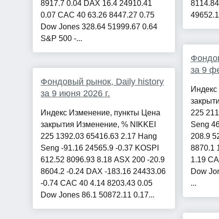
8917.7 0.04 DAX 16.4 24910.41
8114.84
0.07 CAC 40 63.26 8447.27 0.75
49652.14
Dow Jones 328.64 51999.67 0.64
S&P 500 -...
Фондов
за 9 ф
Фондовый рынок, Daily history
Индекс
за 9 июня 2026 г.
закрыт
Индекс Изменение, пункты Цена
225 211
закрытия Изменение, % NIKKEI
Seng 46
225 1392.03 65416.63 2.17 Hang
208.9 5
Seng -91.16 24565.9 -0.37 KOSPI
8870.1 
612.52 8096.93 8.18 ASX 200 -20.9
1.19 CA
8604.2 -0.24 DAX -183.16 24433.06
Dow Jon
-0.74 CAC 40 4.14 8203.43 0.05
...
Dow Jones 86.1 50872.11 0.17...