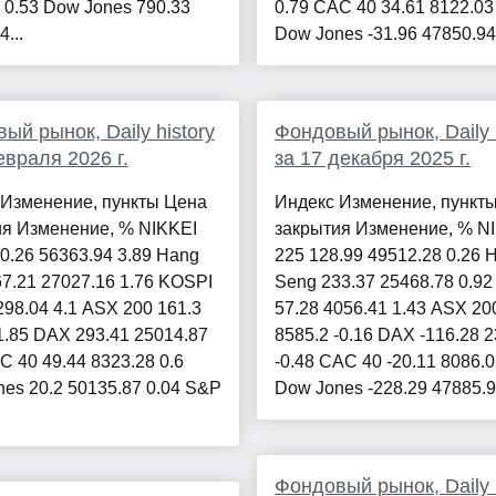
 0.53 Dow Jones 790.33
0.79 CAC 40 34.61 8122.03
...
Dow Jones -31.96 47850.94 -
ый рынок, Daily history
Фондовый рынок, Daily h
евраля 2026 г.
за 17 декабря 2025 г.
 Изменение, пункты Цена
Индекс Изменение, пункт
ия Изменение, % NIKKEI
закрытия Изменение, % N
0.26 56363.94 3.89 Hang
225 128.99 49512.28 0.26 
7.21 27027.16 1.76 KOSPI
Seng 233.37 25468.78 0.9
298.04 4.1 ASX 200 161.3
57.28 4056.41 1.43 ASX 200
1.85 DAX 293.41 25014.87
8585.2 -0.16 DAX -116.28 
C 40 49.44 8323.28 0.6
-0.48 CAC 40 -20.11 8086.0
es 20.2 50135.87 0.04 S&P
Dow Jones -228.29 47885.97
Фондовый рынок, Daily h