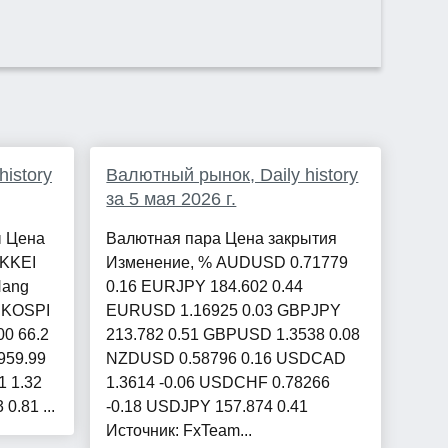
istory
Валютный рынок, Daily history
за 5 мая 2026 г.
ы Цена
Валютная пара Цена закрытия
IKKEI
Изменение, % AUDUSD 0.71779
Hang
0.16 EURJPY 184.602 0.44
5 KOSPI
EURUSD 1.16925 0.03 GBPJPY
00 66.2
213.782 0.51 GBPUSD 1.3538 0.08
959.99
NZDUSD 0.58796 0.16 USDCAD
1 1.32
1.3614 -0.06 USDCHF 0.78266
0.81 ...
-0.18 USDJPY 157.874 0.41
Источник: FxTeam...