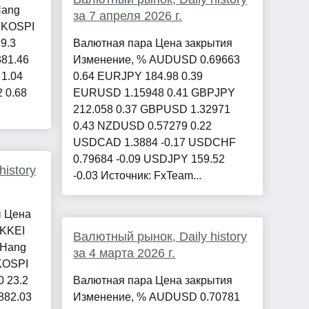
Hang
за 7 апреля 2026 г.
5 KOSPI
9.3
Валютная пара Цена закрытия
381.46
Изменение, % AUDUSD 0.69663
 1.04
0.64 EURJPY 184.98 0.39
 0.68
EURUSD 1.15948 0.41 GBPJPY
212.058 0.37 GBPUSD 1.32971
0.43 NZDUSD 0.57279 0.22
USDCAD 1.3884 -0.17 USDCHF
0.79684 -0.09 USDJPY 159.52
istory
-0.03 Источник: FxTeam...
ы Цена
IKKEI
Валютный рынок, Daily history
 Hang
за 4 марта 2026 г.
 KOSPI
0 23.2
Валютная пара Цена закрытия
882.03
Изменение, % AUDUSD 0.70781