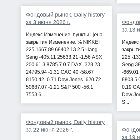
Фондовый рынок, Daily history
за 3 июня 2026 г.
Фондов
за 13 
Индекс Изменение, пункты Цена
закрытия Изменение, % NIKKEI
Индекс
225 1667.89 68402.13 2.5 Hang
закрыт
Seng -405.11 25633.21 -1.56 ASX
225 -13
200 61.3 8785.7 0.7 DAX -328.23
Seng 38
24795.94 -1.31 CAC 40 -58.67
-669.01
8150.42 -0.71 Dow Jones -620.72
8808.5 
50687.07 -1.21 S&P 500 -56.1
0.19 CA
7553.6...
Dow Jon
S...
Фондовый рынок, Daily history
за 22 июня 2026 г.
Фондов
за 19 