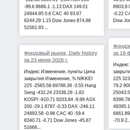
-99.6 8686.1 -1.13 DAX 149.01
8903.9 
24944.95 0.6 CAC 40 93.87
-0.22 C
8244.29 1.15 Dow Jones 874.86
Dow Jon
51561.93 ...
Фондов
Фондовый рынок, Daily history
за 19 
за 23 июня 2026 г.
Индекс
Индекс Изменение, пункты Цена
закрыт
закрытия Изменение, % NIKKEI
225 323
225 -2565.58 69788.38 -3.55 Hang
79.2 90
Seng -432.24 23336.28 -1.82
25043.5
KOSPI -910.71 8203.84 -9.99 ASX
8398.78
200 -29.1 8787 -0.33 DAX -246.11
49395.1
24893.58 -0.98 CAC 40 -59.4
6861.8
8340.71 -0.71 Dow Jones -45.87
-70.9 2..
51666...