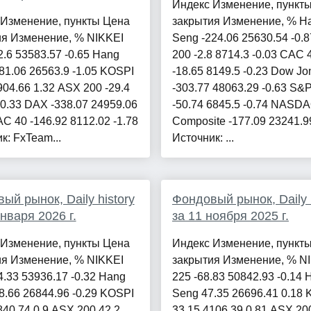
Индекс Изменение, пункт
 Изменение, пункты Цена
закрытия Изменение, % H
ия Изменение, % NIKKEI
Seng -224.06 25630.54 -0.
2.6 53583.57 -0.65 Hang
200 -2.8 8714.3 -0.03 CAC 
81.06 26563.9 -1.05 KOSPI
-18.65 8149.5 -0.23 Dow Jo
904.66 1.32 ASX 200 -29.4
-303.77 48063.29 -0.63 S&
-0.33 DAX -338.07 24959.06
-50.74 6845.5 -0.74 NASD
AC 40 -146.92 8112.02 -1.78
Composite -177.09 23241.99
к: FxTeam...
Источник: ...
ый рынок, Daily history
Фондовый рынок, Daily h
января 2026 г.
за 11 ноября 2025 г.
 Изменение, пункты Цена
Индекс Изменение, пункт
ия Изменение, % NIKKEI
закрытия Изменение, % N
4.33 53936.17 -0.32 Hang
225 -68.83 50842.93 -0.14 
8.66 26844.96 -0.29 KOSPI
Seng 47.35 26696.41 0.18
840.74 0.9 ASX 200 42.2
33.15 4106.39 0.81 ASX 200