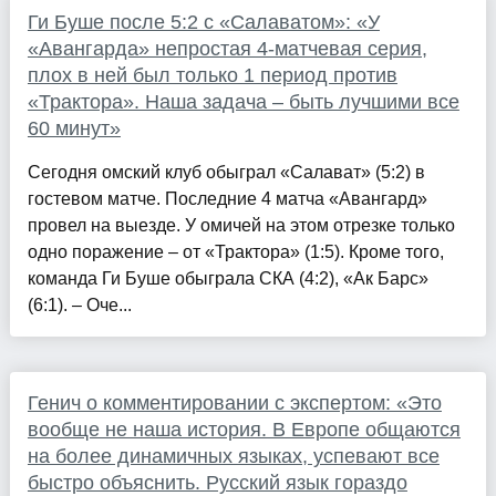
Ги Буше после 5:2 с «Салаватом»: «У
«Авангарда» непростая 4-матчевая серия,
плох в ней был только 1 период против
«Трактора». Наша задача – быть лучшими все
60 минут»
Сегодня омский клуб обыграл «Салават» (5:2) в
гостевом матче. Последние 4 матча «Авангард»
провел на выезде. У омичей на этом отрезке только
одно поражение – от «Трактора» (1:5). Кроме того,
команда Ги Буше обыграла СКА (4:2), «Ак Барс»
(6:1). – Оче...
Генич о комментировании с экспертом: «Это
вообще не наша история. В Европе общаются
на более динамичных языках, успевают все
быстро объяснить. Русский язык гораздо