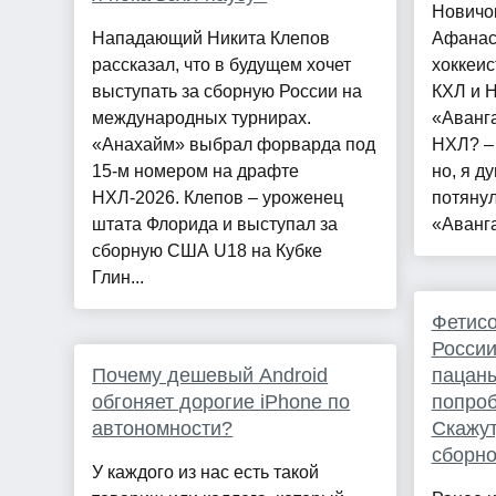
Новичо
Нападающий Никита Клепов
Афанас
рассказал, что в будущем хочет
хоккеис
выступать за сборную России на
КХЛ и Н
международных турнирах.
«Аванга
«Анахайм» выбрал форварда под
НХЛ? – 
15-м номером на драфте
но, я д
НХЛ-2026. Клепов – уроженец
потянул
штата Флорида и выступал за
«Аванга
сборную США U18 на Кубке
Глин...
Фетисо
России
Почему дешевый Android
пацаны
обгоняет дорогие iPhone по
попроб
автономности?
Скажут
сборно
У каждого из нас есть такой