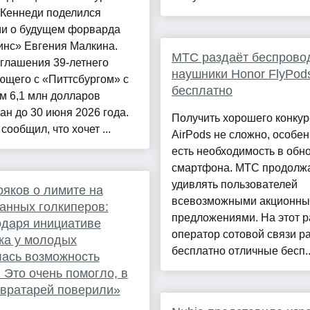
 Кеннеди поделился
и о будущем форварда
инс» Евгения Малкина.
МТС раздаёт беспрово
глашения 39-летнего
наушники Honor FlyPods
ющего с «Питтсбургом» с
бесплатно
м 6,1 млн долларов
ан до 30 июня 2026 года.
Получить хорошего конкур
сообщил, что хочет ...
AirPods не сложно, особен
есть необходимость в обн
смартфона. МТС продолж
удивлять пользователей
яков о лимите на
всевозможными акционн
анных голкиперов:
предложениями. На этот р
даря инициативе
оператор сотовой связи р
ка у молодых
бесплатно отличные бесп..
ась возможность
. Это очень помогло, в
вратарей поверили»