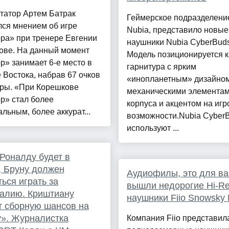
татор Артем Батрак
Геймерское подразделени
лся мнением об игре
Nubia, представило новы
ра» при тренере Евгении
наушники Nubia CyberBuds
ове. На данный момент
Модель позиционируется к
р» занимает 6-е место в
гарнитура с ярким
 Востока, набрав 67 очков
«инопланетным» дизайном
гры. «При Корешкове
механическими элемента
р» стал более
корпуса и акцентом на иг
льным, более аккурат...
возможности.Nubia Cyber
используют ...
Роналду будет в
, Бруну должен
Аудиофилы, это для ва
ться играть за
вышли недорогие Hi-R
алию. Криштиану
наушники Fiio Snowsky 
 сборную шансов на
». Журналистка
Компания Fiio представил