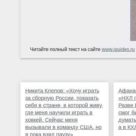
Читайте полный текст на сайте
www.iguides.ru
Никита Клепов: «Хочу играть
Афанас
за сборную России, показать
«НХЛ п
себя в стране, в которой живу,
Разве 
где меня научили играть в
смог б
хоккей. Сейчас меня
думать
вызывали в команду США, но
а в КХ
я пока взял паузу»