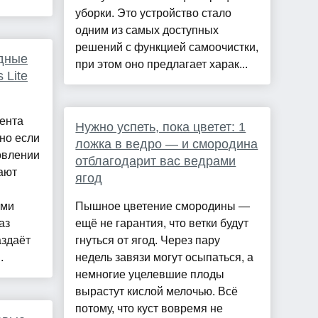
уборки. Это устройство стало
одним из самых доступных
решений с функцией самоочистки,
дные
при этом оно предлагает харак...
 Lite
ента
Нужно успеть, пока цветет: 1
но если
ложка в ведро — и смородина
овлении
отблагодарит вас ведрами
ают
ягод
ыми
Пышное цветение смородины —
аз
ещё не гарантия, что ветки будут
аздаёт
гнуться от ягод. Через пару
.
недель завязи могут осыпаться, а
немногие уцелевшие плоды
вырастут кислой мелочью. Всё
потому, что куст вовремя не