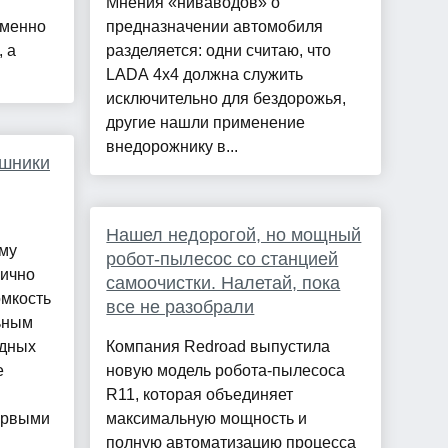
Мнения «ниваводов» о
еменно
предназначении автомобиля
 а
разделяется: одни считаю, что
LADA 4x4 должна служить
исключительно для бездорожья,
другие нашли применение
внедорожнику в...
ушники
Нашел недорогой, но мощный
му
робот-пылесос со станцией
лично
самоочистки. Налетай, пока
омкость
все не разобрали
ьным
одных
Компания Redroad выпустила
e
новую модель робота-пылесоса
R11, которая объединяет
первыми
максимальную мощность и
полную автоматизацию процесса