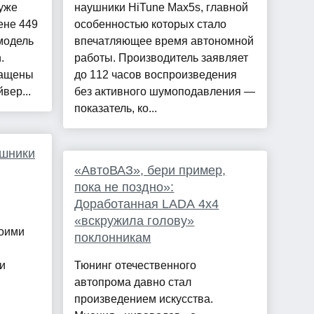
уже
наушники HiTune Max5s, главной
ене 449
особенностью которых стало
модель
впечатляющее время автономной
.
работы. Производитель заявляет
нащены
до 112 часов воспроизведения
вер...
без активного шумоподавления —
показатель, ко...
ушники
«АвтоВАЗ», бери пример,
пока не поздно»:
Доработанная LADA 4x4
«вскружила голову»
воими
поклонникам
 и
Тюнинг отечественного
автопрома давно стал
произведением искусства.