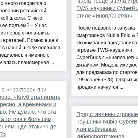
Nubia представила игр
с много говорится о
TWS-наушники CyberBu
ровании российской
стиле «инопланетян»
кой школы. С чего
 ее подъем? – У нас
После недавнего запуска
 из первых появились
смартфонов Nubia Fold & F
ы вратарей. Помню еще в
Go компания представила
: в нашей школе появился
игровые TWS-наушники
пециалист, и именно с
CyberBuds с «инопланетн
ачалась планомерная ...
дизайном. Модель уже дос
для предзаказа по старто
199 юаней ($28). Открыты
продажи начнутся ...
 о «Тракторе» при
ове: «Клуб стал играть
ресно, а временами и
во. Не думаю, что эта
Представлены игровые
а готова к большим
наушники Nubia CyberB
ниям. Где атаки? Где
для мобильных
?»
киберспортсменов