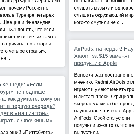
инсайдер Фрэнк Серавалли
понравилась возможность
ал , почему Россия не
слушать музыку и одновр
вала в Турнире четырех
слышать окружающий мир,
 « Швеция и Финляндия
кого‑то смутили не с...
ли НХЛ понять, что если
примет участие, их там не
Это причина, по которой
AirPods, на чердак! На
его четыре страны».
Xiaomi за $15 заменят
на...
продукцию Apple
Вопреки распространенно
мнению, Redmi AirDots от
 Кеннеди: «Если
играют и умеют менять гр
бург» не подпишет
и листать треки. Официал
а, как думаете, кому он
«королём» мира беспров
ит в первую очередь?
наушников являются Appl
дет в «Вашингтон»,
AirPods. Свой статус они
играть с Овечкиным»
получили из-за того, что 
падающий «Питтсбурга»
выпустили...