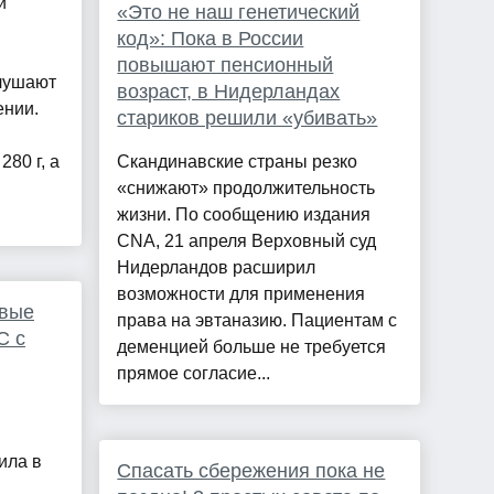
и
«Это не наш генетический
код»: Пока в России
повышают пенсионный
слушают
возраст, в Нидерландах
ении.
стариков решили «убивать»
280 г, а
Скандинавские страны резко
«снижают» продолжительность
жизни. По сообщению издания
CNA, 21 апреля Верховный суд
Нидерландов расширил
возможности для применения
овые
права на эвтаназию. Пациентам с
C с
деменцией больше не требуется
прямое согласие...
ила в
Спасать сбережения пока не