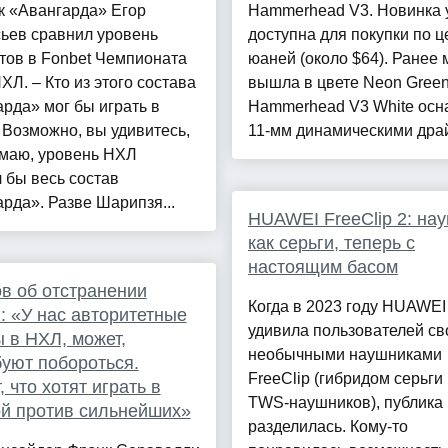
к «Авангарда» Егор
Hammerhead V3. Новинка 
ьев сравнил уровень
доступна для покупки по ц
тов в Fonbet Чемпионата
юаней (около $64). Ранее 
ХЛ. – Кто из этого состава
вышла в цвете Neon Green
рда» мог бы играть в
Hammerhead V3 White ос
Возможно, вы удивитесь,
11-мм динамическими драй
умаю, уровень НХЛ
 бы весь состав
рда». Разве Шарипзя...
HUAWEI FreeClip 2: на
как серьги, теперь с
настоящим басом
в об отстранении
Когда в 2023 году HUAWEI
: «У нас авторитетные
удивила пользователей с
 в НХЛ, может,
необычными наушниками
уют побороться.
FreeClip (гибридом серьги
, что хотят играть в
TWS‑наушников), публика
й против сильнейших»
разделилась. Кому‑то