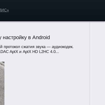
ОЛИС»
 настройку в Android
й протокол сжатия звука — аудиокодек.
DAC AptX и AptX HD L2HC 4.0...