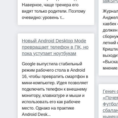
talkSP
Наверное, чаще тренера его
видят только родители. Поэтому
Журнал
очевидно: уровень т...
Анджели
хавбек
должен 
сборную
Новый Android Desktop Mode
летний
превращает телефон в ПК, но
Кришти
пока уступает ноутбукам
выходит
«Выска
Google выпустила стабильный
мнение.
режим рабочего стола в Android
16, чтобы превратить смартфон в
мини-компьютер. Идея позволяет
подключить телефон к внешнему
Генич 
мониторy, клавиатуре и мыши и
«Почем
использовать его как рабочее
Футбол
место. Однако на практике
сбала
Android Desk...
нынешн