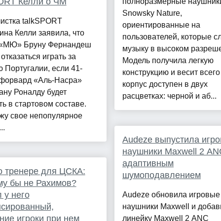
ORT Келли о ЧМ
полноразмерные наушник
Snowsky Nature,
истка talkSPORT
ориентированные на
на Келли заявила, что
пользователей, которые 
 «МЮ» Бруну Фернандеш
музыку в высоком разреш
отказаться играть за
Модель получила легкую
 Португалии, если 41-
конструкцию и весит всего 
 форвард «Аль-Насра»
корпус доступен в двух
ану Роналду будет
расцветках: черной и аб...
ь в стартовом составе.
жу свое непопулярное
..
Audeze выпустила игр
наушники Maxwell 2 AN
адаптивным
о тренере для ЦСКА:
шумоподавлением
у бы не Рахимов?
 у него
Audeze обновила игровые
нсированный,
наушники Maxwell и добав
ие игроки при нем
линейку Maxwell 2 ANC