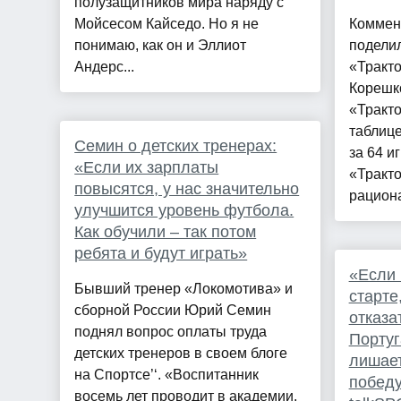
полузащитников мира наряду с
Мойсесом Кайседо. Но я не
Коммен
понимаю, как он и Эллиот
подели
Андерс...
«Тракто
Корешк
«Тракто
таблице
Семин о детских тренерах:
за 64 и
«Если их зарплаты
«Тракто
повысятся, у нас значительно
рациона
улучшится уровень футбола.
Как обучили – так потом
ребята и будут играть»
«Если 
Бывший тренер «Локомотива» и
старте
сборной России Юрий Семин
отказа
поднял вопрос оплаты труда
Португ
детских тренеров в своем блоге
лишает
на Спортсе’‘. «Воспитанник
победу
восемь лет проводит в академии.