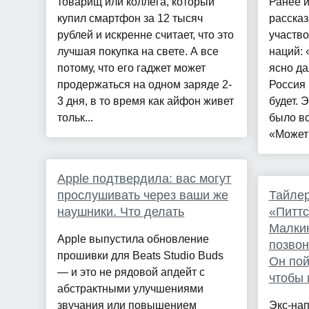
товарищ или коллега, который
Ранее 
купил смартфон за 12 тысяч
рассказ
рублей и искренне считает, что это
участво
лучшая покупка на свете. А все
наций:
потому, что его гаджет может
ясно да
продержаться на одном заряде 2-
Россия 
3 дня, в то время как айфон живет
будет. 
тольк...
было вс
«Может 
Apple подтвердила: вас могут
прослушивать через ваши же
Тайлер
наушники. Что делать
«Питтс
Малкин
Apple выпустила обновление
позвон
прошивки для Beats Studio Buds
Он пой
— и это не рядовой апдейт с
чтобы 
абстрактными улучшениями
звучания или повышением
Экс-на