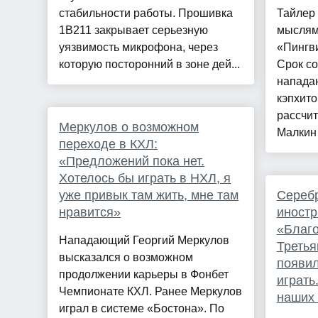
стабильности работы. Прошивка
Тайлер
1B211 закрывает серьезную
мыслям
уязвимость микрофона, через
«Пингв
которую посторонний в зоне дей...
Срок со
напада
кэпхито
рассчит
Меркулов о возможном
Малкин 
переходе в КХЛ:
«Предложений пока нет.
Хотелось бы играть в НХЛ, я
уже привык там жить, мне там
Серебр
нравится»
иностр
«Благо
Нападающий Георгий Меркулов
Третья
высказался о возможном
появил
продолжении карьеры в Фонбет
играть
Чемпионате КХЛ. Ранее Меркулов
наших 
играл в системе «Бостона». По