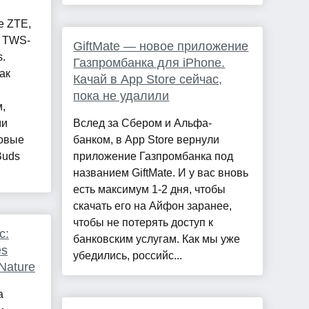
е ZTE,
е TWS-
GiftMate — новое приложение
.
Газпромбанка для iPhone.
ак
Качай в App Store сейчас,
пока не удалили
,
ми
Вслед за Сбером и Альфа-
ровые
банком, в App Store вернули
Buds
приложение Газпромбанка под
названием GiftMate. И у вас вновь
есть максимум 1-2 дня, чтобы
скачать его на Айфон заранее,
чтобы не потерять доступ к
с:
банковским услугам. Как мы уже
es
убедились, российс...
Nature
а