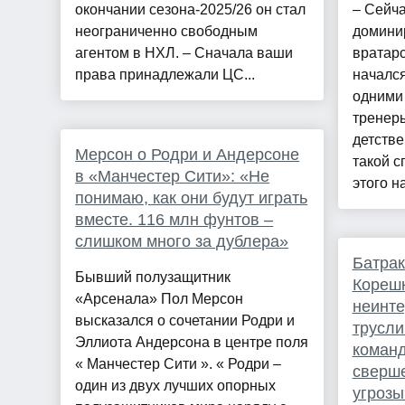
окончании сезона-2025/26 он стал
– Сейча
неограниченно свободным
домини
агентом в НХЛ. – Сначала ваши
вратарс
права принадлежали ЦС...
начался
одними
тренер
детстве
Мерсон о Родри и Андерсоне
такой с
в «Манчестер Сити»: «Не
этого н
понимаю, как они будут играть
вместе. 116 млн фунтов –
слишком много за дублера»
Батрак
Бывший полузащитник
Корешк
«Арсенала» Пол Мерсон
неинте
высказался о сочетании Родри и
трусли
Эллиота Андерсона в центре поля
команд
« Манчестер Сити ». « Родри –
сверше
один из двух лучших опорных
угрозы