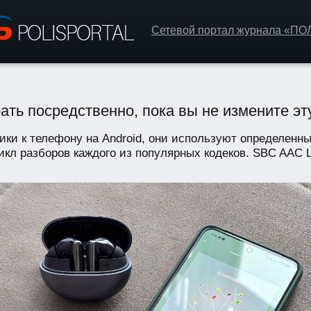
Сетевой портал журнала «П
ть посредственно, пока вы не измените эту
ки к телефону на Android, они используют определенны
кл разборов каждого из популярных кодеков. SBC AAC L