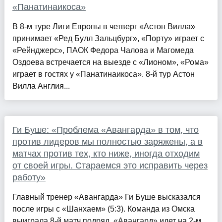
«Панатинаикоса»
В 8-м туре Лиги Европы в четверг «Астон Вилла»
принимает «Ред Булл Зальцбург», «Порту» играет с
«Рейнджерс», ПАОК Федора Чалова и Магомеда
Оздоева встречается на выезде с «Лионом», «Рома»
играет в гостях у «Панатинаикоса». 8-й тур Астон
Вилла Англия...
Ги Буше: «Проблема «Авангарда» в том, что
против лидеров мы полностью заряжены, а в
матчах против тех, кто ниже, иногда отходим
от своей игры. Стараемся это исправить через
работу»
Главный тренер «Авангарда» Ги Буше высказался
после игры с «Шанхаем» (5:3). Команда из Омска
выиграла 8-й матч подряд. «Авангард» идет на 2-м