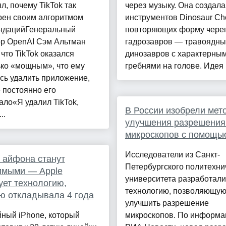
л, почему TikTok так
через музыку. Она создал
рен своим алгоритмом
инструментов Dinosaur Cho
ндацийГенеральный
повторяющих форму чере
ор OpenAI Сэм Альтман
гадрозавров — травоядны
 что TikTok оказался
динозавров с характерны
ько «мощным», что ему
гребнями на голове. Идея .
сь удалить приложение,
 постоянно его
ало«Я удалил TikTok,
В России изобрели мет
..
улучшения разрешения
микроскопов с помощь
Исследователи из Санкт-
 айфона станут
Петербургского политехни
имыми — Apple
университета разработали
ует технологию,
технологию, позволяющу
ю откладывала 4 года
улучшить разрешение
ный iPhone, который
микроскопов. По информа