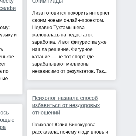
ческу
Олимпиады
 селфи
Лиза готовится покорить интернет
своим новым онлайн-проектом.
ому:
Недавно Туктамышева
узыку и
жаловалась на недостаток
заработка. И вот фигуристка уже
ть
нашла решение. Фигурное
енькое.
катание — не тот спорт, где
еет
зарабатывают миллионы
а по
независимо от результатов. Так...
тные
Психолог назвала способ
избавиться от нездоровых
лось
отношений
омощью
Психолог Юлия Винокурова
ра
рассказала, почему люди вновь и