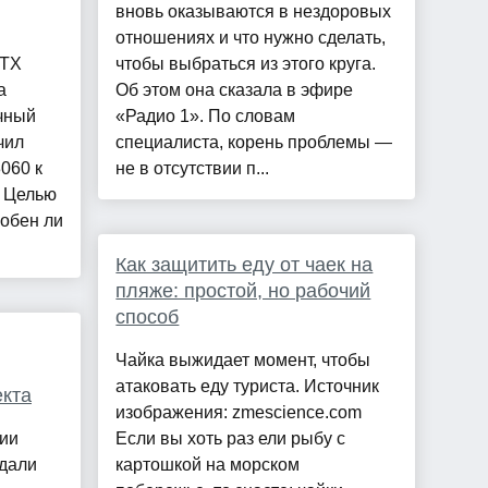
вновь оказываются в нездоровых
отношениях и что нужно сделать,
RTX
чтобы выбраться из этого круга.
а
Об этом она сказала в эфире
чный
«Радио 1». По словам
чил
специалиста, корень проблемы —
060 к
не в отсутствии п...
. Целью
собен ли
Как защитить еду от чаек на
пляже: простой, но рабочий
способ
Чайка выжидает момент, чтобы
атаковать еду туриста. Источник
екта
изображения: zmescience.com
ии
Если вы хоть раз ели рыбу с
здали
картошкой на морском