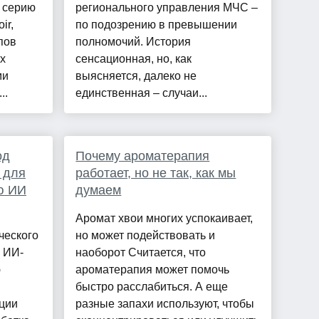
а серию
регионального управления МЧС –
ir,
по подозрению в превышении
пов
полномочий. История
х
сенсационная, но, как
ми
выясняется, далеко не
..
единственная – случаи...
од
Почему ароматерапия
 для
работает, но не так, как мы
ю ИИ
думаем
Аромат хвои многих успокаивает,
ческого
но может подействовать и
 ИИ-
наоборот Считается, что
ю
ароматерапия может помочь
быстро расслабиться. А еще
ции
разные запахи используют, чтобы