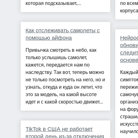
которая подсказывает,...
по все
корпуса,
Как отслеживать самолеты с
помощью айфона
Нейро
обнови
Привычка смотреть в небо, как
следит
только услышишь самолет,
основе
кажется, передается нам по
наследству. Так вот, теперь можно
Каждый 
не только посмотреть на него, но и
симптом
узнать, откуда и куда он летит, что
пережив
это за модель, на какой высоте
самочув
идет и с какой скоростью движет...
организ
на фору
страшил
искусст
TikTok в США не работает
научилс
второй день из-за отключения