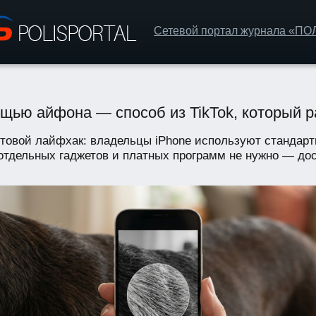
Сетевой портал журнала «П
ощью айфона — способ из TikTok, который р
ытовой лайфхак: владельцы iPhone используют стандар
 отдельных гаджетов и платных программ не нужно — дос