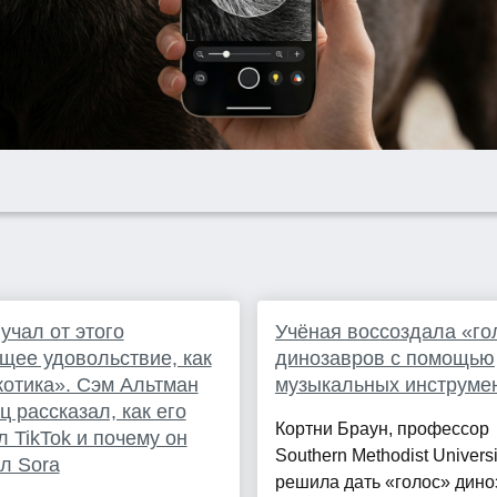
учал от этого
Учёная воссоздала «го
щее удовольствие, как
динозавров с помощью
котика». Сэм Альтман
музыкальных инструме
ц рассказал, как его
Кортни Браун, профессор
л TikTok и почему он
Southern Methodist Universi
л Sora
решила дать «голос» дин