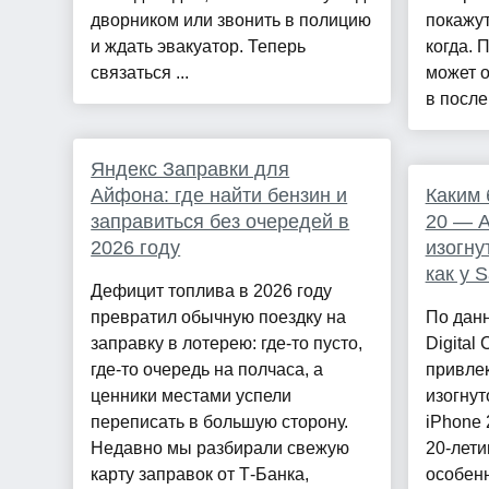
дворником или звонить в полицию
покажут
и ждать эвакуатор. Теперь
когда. 
связаться ...
может о
в после.
Яндекс Заправки для
Айфона: где найти бензин и
Каким 
заправиться без очередей в
20 — A
2026 году
изогну
как у 
Дефицит топлива в 2026 году
превратил обычную поездку на
По дан
заправку в лотерею: где-то пусто,
Digital 
где-то очередь на полчаса, а
привлек
ценники местами успели
изогнут
переписать в большую сторону.
iPhone
Недавно мы разбирали свежую
20-лети
карту заправок от Т-Банка,
особенн