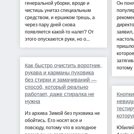
генеральной уборки, вроде и
Он поня
чистишь унитаз специальным
популя
средством, и ершиком трешь, а
рекоме
через пару дней снова
директ
появляется какой-то налет? От
заявил,
этого опускаются руки, но о...
настол
пришло
которое
затягив
Как быстро очистить воротник,
потому .
рукава и карманы пуховика
без стирки и замачиваний —
способ, который реально
работает, даже стиралка не
Кнопки
нужна
невид
тестир
Из архива Зимой без пуховика не
котору
обойтись. Его носят все и
повсюду, потому что в холодное
Юбилей