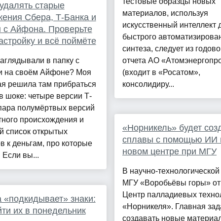
тестовые образцы новых
удалять старые
материалов, используя
ения Сбера, Т-Банка и
искусственный интеллект 
 с Айфона. Проверьте
быстрого автоматизирова
астройку и всё поймёте
синтеза, следует из годово
аглядывали в папку с
отчета АО «Атомэнергопр
и на своём Айфоне? Моя
(входит в «Росатом»,
ая решила там прибраться
консолидиру...
в шоке: четыре версии Т-
пара полумёртвых версий
тного происхождения и
«Норникель» будет соз
й список открытых
сплавы с помощью ИИ 
в к деньгам, про которые
новом центре при МГУ
 Если вы...
В научно-технологической
МГУ «Воробьёвы горы» о
Центр палладиевых техно
 «подкидывает» знаки:
«Норникеля». Главная за
йти их в понедельник
создавать новые материа