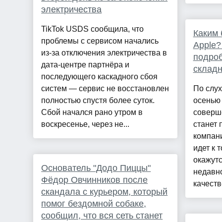
электричества
TikTok USDS сообщила, что
Каким 
проблемы с сервисом начались
Apple?
из-за отключения электричества в
подро
дата-центре партнёра и
склад
последующего каскадного сбоя
систем — сервис не восстановлен
По слу
полностью спустя более суток.
осенью 
Сбой начался рано утром в
соверш
воскресенье, через не...
станет 
компани
идет к 
окажутс
Основатель "Додо Пиццы"
недавно
Фёдор Овчинников после
качеств
скандала с курьером, который
помог бездомной собаке,
сообщил, что вся сеть станет