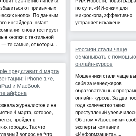
отовит к 20-летию линейки,
РИА Новости, новая разра
избавиться от привычных
по сути, «ИИ-очки» для
еских кнопок. По данным
микроскопа, эффективно
ого инсайдера Instant
устраняет искажени...
, компания снова тестирует
ые кнопки с тактильной
 — те самые, от которы...
Россиян стали чаще
обманывать с помощь
онлайн-курсов
ple представит 4 марта
Мошенники стали чаще вы
зентации: iPhone 17e,
себя за менеджеров
iPad и MacBook
образовательных програм
ле айфона
онлайн- курсов. За два по
озвала журналистов и на
года количество таких
ятие 4 марта, которое,
преступлений увеличилось
ется, пройдет в
Об этом «Известиям» соо
ких городах. Так что
эксперты компании
главный вопрос не “что
«Информзащита»....