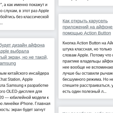
”, а как именно покажут и
По слухам, в этот раз Apple
бойтись без классической
Как открыть карусель
..
приложений на айфоне
помощью Action Button
Кнопка Action Button на А
будет дизайн айфона
штука классная, но только
pple выбрала
словам Apple. Потому что 
тый экран, но не такой,
практике владельцы айфо
Samsung
нее вообще не вспоминаю
ным китайского инсайдера
лучше бы оставили рычаж
Chat Station, Apple
бесшумного режима. Но н
ла Samsung к разработке
спешите расстраиваться, у
ого OLED-дисплея для
есть один полезный л...
 20 — юбилейной модели к
ю линейки iPhone. Главная
ость: экран будет загнут