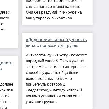
побережье, то знаете: чайки —
самые наглые птицы на свете.
для их
Они без раздумий пикируют на
нного
вашу тарелку, выхватыва...
го
ом»
«Дедовский» способ украсить
яйца с пользой для ручек
Антисептик сушит кожу - поможет
народный способ. Пасха уже не
давать
за горами, а какие-то интересные
в
способы украсить яйца были
использованы. Но можно
 долине
прибегнуть к старому,
ткрылся
«дедовскому» методу, который
логий
помимо украшения стола ещё
дача —
увлажнит ручки...
лы и