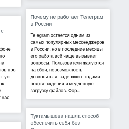
Почему не работает Телеграм
в России
 с
Telegram остаётся одним из
самых популярных мессенджеров
йфоне
в России, но в последние месяцы
 по
его работа всё чаще вызывает
на
вопросы. Пользователи жалуются
нов про
на сбои, невозможность
т: уж
дозвониться, задержки с кодами
ок
подтверждения и медленную
е
загрузку файлов. Фор...
 нас
Туктамышева нашла способ
обеспечить себя без