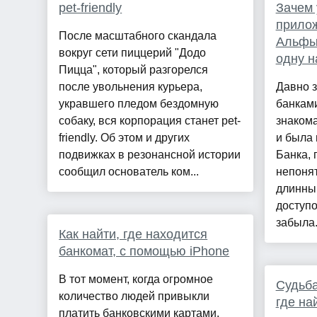
pet-friendly
Зачем 
прилож
После масштабного скандала
Альфы
вокруг сети пиццерий "Додо
одну н
Пицца", который разгорелся
после увольнения курьера,
Давно з
укравшего пледом бездомную
банкам
собаку, вся корпорация станет pet-
знаком
friendly. Об этом и других
и была 
подвижках в резонансной истории
Банка, 
сообщил основатель ком...
непоня
длинны
доступо
забыла.
Как найти, где находится
банкомат, с помощью iPhone
В тот момент, когда огромное
Судьба
количество людей привыкли
где на
платить банковскими картами,