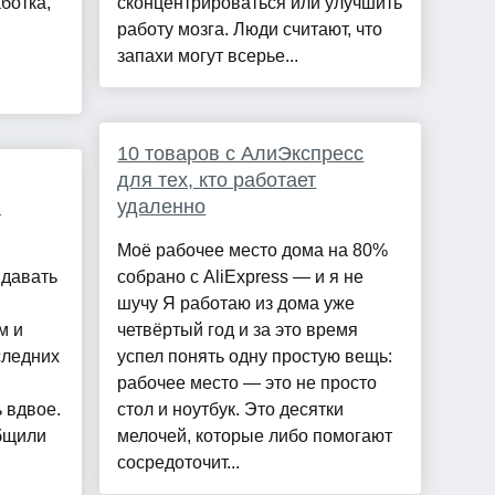
ботка,
сконцентрироваться или улучшить
работу мозга. Люди считают, что
запахи могут всерье...
10 товаров с АлиЭкспресс
для тех, кто работает
ю
удаленно
Моё рабочее место дома на 80%
давать
собрано с AliExpress — и я не
шучу Я работаю из дома уже
м и
четвёртый год и за это время
следних
успел понять одну простую вещь:
рабочее место — это не просто
 вдвое.
стол и ноутбук. Это десятки
бщили
мелочей, которые либо помогают
сосредоточит...