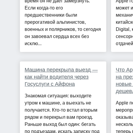
время он не дает замерзнуть.
Apple г
Если когда-то его
может 
предшественники были
механич
прерогативой альпинистов,
китайск
военных и полярников, то сегодня
Digital
он завоевал сердца всех без
сенсорн
исклю...
отдачей
Машина перекрыла выезд —
Что Ap
как найти водителя через
на пре
Госуслуги с Айфона
новые 
дешев
Знакомая ситуация: выходите
утром к машине, а выехать не
Apple п
получается. Кто-то встал вторым
меропри
рядом и перекрыл вам проезд.
оказыва
Раньше выход был один: бегать
несколь
по подъездам, искать записку под
теперь 