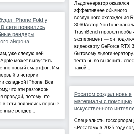
Льдогенератор оказался
эффективнее обычного
воздушного охлаждения 
будет iPhone Fold у
3060Автор YouTube-канал
 В сети появились
TrashBench провел необы
бные рендеры
эксперимент — он подклю
ного айфона
видеокарту GeForce RTX 3
хам, уже следующей
бытовому льдогенератору
Apple может выпустить
теста было выяснить, спо
енно новый смартфон. Им
такой...
первый в истории
и складной iPhone. Все
тому, что эти разговоры
Росатом создал новые
я правдой, потому что
материалы с помощью
 в сети появились первые
искусственного интелл
енные рендер...
Специалисты госкорпорац
«Росатом» в 2025 году со