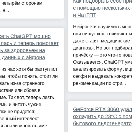
Как подобрать себе при
м четырём сторонам
с помощью нескольких
 н...
и ЧатГПТ
Нейросети научились мног
они пишут код, сочиняют м
сеть ChatGPT мощно
даже ставят медицинские
лась и теперь помогает
диагнозы. Но вот подбира
ь за здоровьем на
причёску — это что-то нов
 данных с айфона
Оказывается, ChatGPT ум
из нас хотя бы раз гуглил
анализировать форму лиц
ы, чтобы понять, стоит ли
селфи и выдавать конкре
ать из-за странного
рекомендации по стри...
ствия или сбоев в
ме. Так вот, теперь лезть
мы и читать чужие
GeForce RTX 3060 уда
ки не придется:
охладить до 23°C с п
венный интеллект
бытового льдогенерато
я анализировать име...