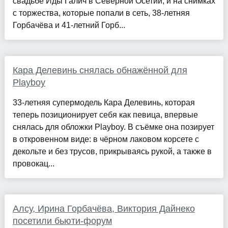
свадьбе Иды Галич в Северной Осетии, и на снимках
с торжества, которые попали в сеть, 38-летняя
Горбачёва и 41-летний Горб...
Кара Делевинь снялась обнажённой для
Playboy
33-летняя супермодель Кара Делевинь, которая
теперь позиционирует себя как певица, впервые
снялась для обложки Playboy. В съёмке она позирует
в откровенном виде: в чёрном лаковом корсете с
декольте и без трусов, прикрываясь рукой, а также в
провокац...
Алсу, Ирина Горбачёва, Виктория Дайнеко
посетили бьюти-форум