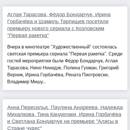
Аглая Тарасова, Фёдор Бондарчук, Ирина
Горбачёва и Шамиль Тарпищев посетили
премьеру нового сериала с Козловским
"Первая ракетка"
Вчера в кинотеатре "Художественный" состоялась
светская премьера сериала "Первая ракетка". Среди
гостей мероприятия были Фёдор Бондарчук, Аглая
Тарасова, Нино Нинидзе, Полина Гухман, Григорий
Верник, Ирина Горбачёва, Рената Пиотровски,
Владимир Мишу...
Анна Пересильд, Паулина Андреева, Надежда
Михалкова, Тина Канделаки, Ирина Горбачёва
и Светлана Бондарчук на премьере "Алисы в
Стране чудес"