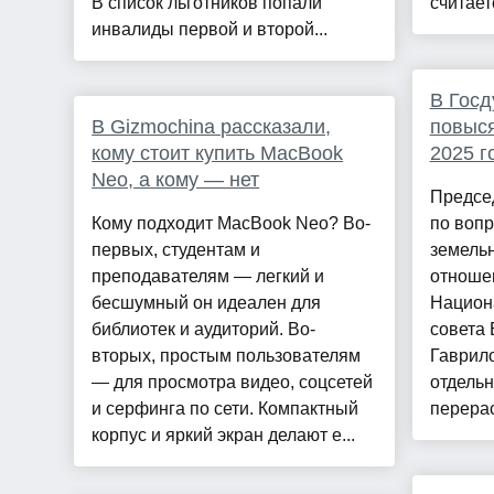
В список льготников попали
считает
инвалиды первой и второй...
В Госд
В Gizmochina рассказали,
повыся
кому стоит купить MacBook
2025 г
Neo, а кому — нет
Предсе
Кому подходит MacBook Neo? Во-
по вопр
первых, студентам и
земель
преподавателям — легкий и
отношен
бесшумный он идеален для
Национ
библиотек и аудиторий. Во-
совета 
вторых, простым пользователям
Гаврило
— для просмотра видео, соцсетей
отдельн
и серфинга по сети. Компактный
перерас
корпус и яркий экран делают е...