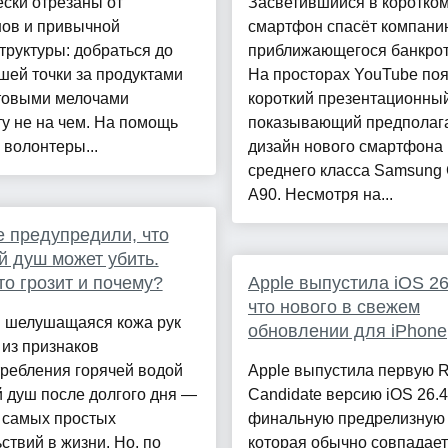
ски отрезаны от
Засветившийся в коротко
нов и привычной
смартфон спасёт компани
руктуры: добраться до
приближающегося банкрот
ей точки за продуктами
На просторах YouTube по
товыми мелочами
короткий презентационный
у не на чем. На помощь
показывающий предпола
волонтеры...
дизайн нового смартфона
среднего класса Samsung 
A90. Несмотря на...
 предупредили, что
й душ может убить.
то грозит и почему?
Apple выпустила iOS 26
что нового в свежем
и шелушащаяся кожа рук
обновлении для iPhone
из признаков
ребления горячей водой
Apple выпустила первую R
 душ после долгого дня —
Candidate версию iOS 26.
 самых простых
финальную предрелизную 
ствий в жизни. Но, по
которая обычно совпадает 