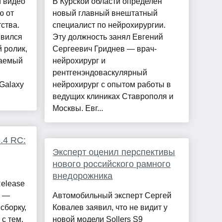
м видео
В Курской области определён
ю от
новый главный внештатный
ства.
специалист по нейрохирургии.
явился
Эту должность занял Евгений
 ролик,
Сергеевич Гриднев — врач-
гаемый
нейрохирург и
рентгенэндоваскулярный
Galaxy
нейрохирург с опытом работы в
ведущих клиниках Ставрополя и
Москвы. Евг...
.4 RC:
Эксперт оценил перспективы
нового российского рамного
внедорожника
elease
4 —
Автомобильный эксперт Сергей
сборку,
Ковалев заявил, что не видит у
с тем,
новой модели Sollers S9