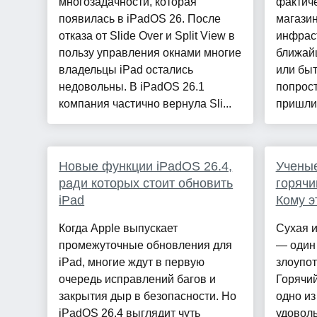
многозадачности, которая
фактиче
появилась в iPadOS 26. После
магази
отказа от Slide Over и Split View в
инфраст
пользу управления окнами многие
ближайш
владельцы iPad остались
или бы
недовольны. В iPadOS 26.1
попрост
компания частично вернула Sli...
пришли 
Новые функции iPadOS 26.4,
Ученые
ради которых стоит обновить
горячи
iPad
Кому э
Когда Apple выпускает
Сухая 
промежуточные обновления для
— один 
iPad, многие ждут в первую
злоупот
очередь исправлений багов и
Горячий
закрытия дыр в безопасности. Но
одно из
iPadOS 26.4 выглядит чуть
удоволь