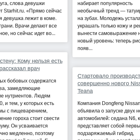
уга, слова девушки
набирает популярность
т Starhit.ru. «Прямо сейчас
необычный тренд — татуи
 девушка лежит в коме.
на зубах. Молодежь устал
грани. Врачи делают все
украшать только кожу и р
ое, но сейчас идет во...
вынести самовыражение 
новый уровень: теперь ри
появ...
 стену: Кому нельзя есть
 рассказал врач
Стартовало производс
ных бобовых содержатся
совершенно нового Nis
ва, замедляющие
Teana
ие нутриентов. Людям
0, и тем, у которых есть
Компания Dongfeng Nissa
мы с пищеварением,
объявила о запуске двух 
ение гороха стоит свести
автомобилей: седана N6, 
уму. Он усваивается
представляет собой перв
чно медленно, поэтому
подзаряжаемый гибрид,