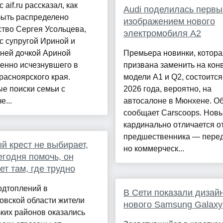
 aif.ru рассказал, как
Audi поделилась перв
быть распределено
изображением нового
тво Сергея Усольцева,
электромобиля A2
с супругой Ириной и
ней дочкой Ариной
Премьера новинки, котора
енно исчезнувшего в
призвана заменить на кон
расноярского края.
модели A1 и Q2, состоитс
е поиски семьи с
2026 года, вероятно, на
е...
автосалоне в Мюнхене. Об
сообщает Carscoops. Нов
кардинально отличается о
предшественника — перед
й крест не выбирает,
но коммерческ...
егодня помочь, он
ет там, где трудно
одтоплений в
В Сети показали дизай
овской области жители
нового Samsung Galaxy
ких районов оказались