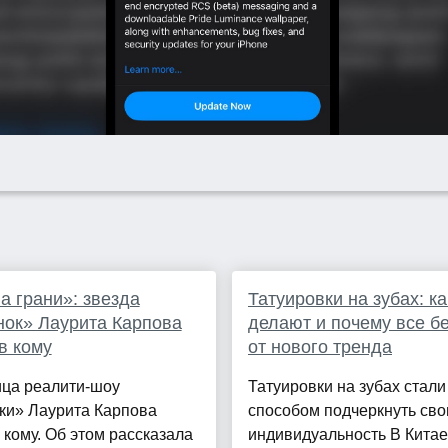
а грани»: звезда
Татуировки на зубах: ка
ок» Лаурита Карпова
делают и почему все б
в кому
от нового тренда
ица реалити-шоу
Татуировки на зубах стал
ки» Лаурита Карпова
способом подчеркнуть св
 кому. Об этом рассказала
индивидуальность В Китае