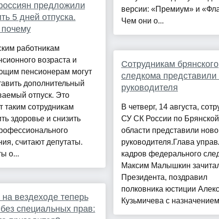
россиян предложили
версии: «Премиум» и «Фл
ть 5 дней отпуска.
Чем они о...
 почему
ским работникам
сионного возраста и
Сотрудникам брянского
ющим пенсионерам могут
следкома представили 
тавить дополнительный
руководителя
аемый отпуск. Это
т таким сотрудникам
В четверг, 14 августа, сот
ть здоровье и снизить
СУ СК России по Брянской
профессионального
области представили ново
ия, считают депутаты.
руководителя.Глава упра
ы о...
кадров федерального сле
Максим Малышкин зачитал
Президента, поздравил
полковника юстиции Алек
 на вездеходе теперь
Кузьмичева с назначением 
без специальных прав: