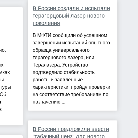
В России создали и испытали
терагерцовый лазер нового
поколения
В МФТИ сообщили об успешном
завершении испытаний опытного
но,
образца универсального
терагерцового лазера, или
ых
Тералазера. Устройство
мках
подтвердило стабильность
мы
работы и заявленные
ктуры
характеристики, пройдя проверки
 Об
на соответствие требованиям по
ы
назначению,...
в
В России предложили ввести
"табачный ценз" для нового