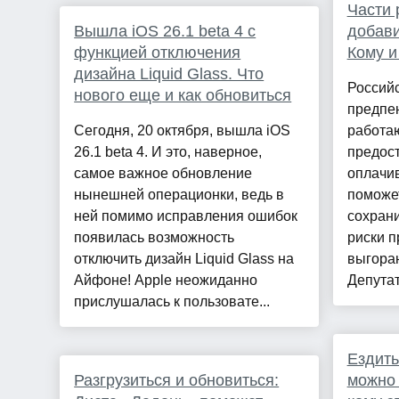
Части 
Вышла iOS 26.1 beta 4 с
добави
функцией отключения
Кому и
дизайна Liquid Glass. Что
Россий
нового еще и как обновиться
предпен
Сегодня, 20 октября, вышла iOS
работа
26.1 beta 4. И это, наверное,
предос
самое важное обновление
оплачив
нынешней операционки, ведь в
поможе
ней помимо исправления ошибок
сохрани
появилась возможность
риски 
отключить дизайн Liquid Glass на
выгоран
Айфоне! Apple неожиданно
Депутат
прислушалась к пользовате...
Ездить
Разгрузиться и обновиться:
можно 