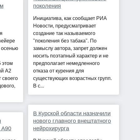
ым
поколения
Инициатива, как сообщает РИА
Новости, предусматривает
я
создание так называемого
вейере
"поколения без табака". По
я осенью
замыслу автора, запрет должен
носить поэтапный характер и не
 этом
предполагает немедленного
ый A2
отказа от курения для
т своего
существующих возрастных групп.
ового,
В с...
В Курской области назначили
н
нового главного внештатного
 A90
нейрохирурга