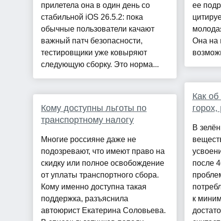
прилетела она в один день со
ее подр
стабильной iOS 26.5.2: пока
цитируе
обычные пользователи качают
молодая
важный патч безопасности,
Она на 
тестировщики уже ковыряют
возможн
следующую сборку. Это норма...
Как об
Кому доступны льготы по
горох,
транспортному налогу
В зелё
Многие россияне даже не
вещест
подозревают, что имеют право на
усвоен
скидку или полное освобождение
после 4
от уплаты транспортного сбора.
пробле
Кому именно доступна такая
потребл
поддержка, разъяснила
к миним
автоюрист Екатерина Соловьева.
достато