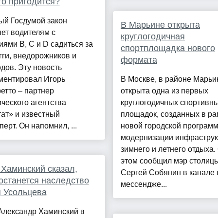
то пригодится?
ый Госдумой закон
В Марьине открыта
ет водителям с
круглогодичная
иями B, C и D садиться за
спортплощадка нового
гги, внедорожников и
формата
дов. Эту новость
ментировал Игорь
В Москве, в районе Марьи
етто – партнер
открыта одна из первых
ческого агентства
круглогодичных спортивн
ат» и известный
площадок, созданных в ра
перт. Он напомнил, ...
новой городской програм
модернизации инфрастру
зимнего и летнего отдыха.
этом сообщил мэр столиц
Хаминский сказал,
Сергей Собянин в канале 
останется наследство
мессендже...
 Усольцева
Александр Хаминский в