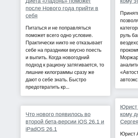
Диета «Ладонь» поможет
кому э
после Нового года прийти в
Принят
себя
позволя
Питаться и не поправляться
категор
поможет всего одно условие.
руль ба
Практически никто не отказывает
вездехо
себе на праздники вкусно поесть
проком
и выпить. Когда новогодний
Моржар
подход к рациону затягивается, то
аналити
лишние килограммы сразу же
«Автост
дают о себе знать. Быстро
автоэкс
предотвратить кр...
Юрист 
Что нового появилось во
кому д
второй бета-версии iOS 26.1 и
Сергея
iPadOS 26.1
Юрист 