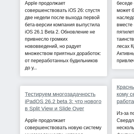
Apple продолжает
беседе с
совершенствовать iOS 26: спустя
может 
две недели после выхода первой
наследс
бета-версии компания выпустила
вместе 
iOS 26.1 Beta 2. Обновление не
пятилет
привнесло громких
таинств
нововведений, но радует
лесах К
множеством приятных доработок:
Активны
от переработанных будильников
привлеч
до у...
Красны
Тестируем многозадачность
кому с
iPadOS 26.2 beta 3: что нового
работа
в Split View и Slide Over
Из-за п
Apple продолжает
Свердл
совершенствовать новую систему
несколь