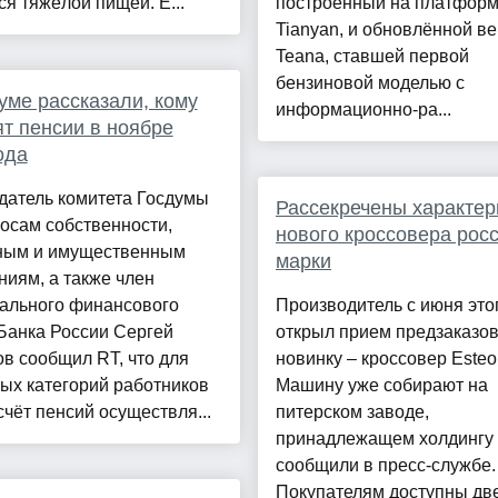
ся тяжёлой пищей. Е...
построенный на платфор
Tianyan, и обновлённой в
Teana, ставшей первой
бензиновой моделью с
уме рассказали, кому
информационно-ра...
т пенсии в ноябре
ода
датель комитета Госдумы
Рассекречены характер
осам собственности,
нового кроссовера рос
ным и имущественным
марки
иям, а также член
ального финансового
Производитель с июня это
Банка России Сергей
открыл прием предзаказов
в сообщил RT, что для
новинку – кроссовер Esteo
ых категорий работников
Машину уже собирают на
чёт пенсий осуществля...
питерском заводе,
принадлежащем холдингу 
сообщили в пресс-службе.
Покупателям доступны дв