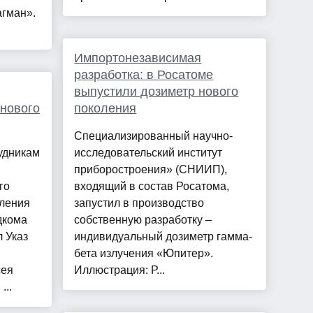
агман».
Импортонезависимая
разработка: в Росатоме
выпустили дозиметр нового
нового
поколения
Специализированный научно-
рудникам
исследовательский институт
приборостроения» (СНИИП),
го
входящий в состав Росатома,
вления
запустил в производство
дкома
собственную разработку –
 Указ
индивидуальный дозиметр гамма-
бета излучения «Юпитер».
сея
Иллюстрация: Р...
...