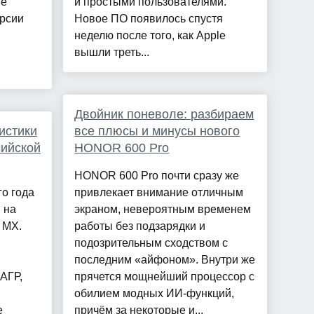
ме
и простыми пользователями.
ерсии
Новое ПО появилось спустя
неделю после того, как Apple
вышли треть...
Двойник поневоле: разбираем
истики
все плюсы и минусы нового
сийской
HONOR 600 Pro
HONOR 600 Pro почти сразу же
го года
привлекает внимание отличным
 на
экраном, невероятным временем
 MX.
работы без подзарядки и
подозрительным сходством с
последним «айфоном». Внутри же
АГР,
прячется мощнейший процессор с
обилием модных ИИ-функций,
е
причём за некоторые и...