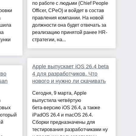
по работе с людьми (Chief People
ровки
Officer, CPeO) и войдет в состав
а
правления компании. На новой
ешила
должности она будет отвечать за
на
реализацию принятой ранее HR-
сунки
стратегии, на...
Apple выпускает iOS 26.4 beta
тво
4 для разработчиков. Что
san
нового и нужно ли скачивать
Сегодня, 9 марта, Apple
n
выпустила четвёртую
новых
бета‑версию iOS 26.4, а также
который
iPadOS 26.4 и macOS 26.4.
ый
Сборки предназначены для
тестирования разработчиками ну