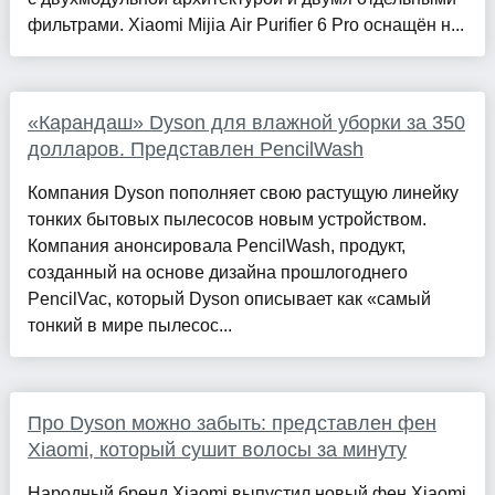
фильтрами. Xiaomi Mijia Air Purifier 6 Pro оснащён н...
«Карандаш» Dyson для влажной уборки за 350
долларов. Представлен PencilWash
Компания Dyson пополняет свою растущую линейку
тонких бытовых пылесосов новым устройством.
Компания анонсировала PencilWash, продукт,
созданный на основе дизайна прошлогоднего
PencilVac, который Dyson описывает как «самый
тонкий в мире пылесос...
Про Dyson можно забыть: представлен фен
Xiaomi, который сушит волосы за минуту
Народный бренд Xiaomi выпустил новый фен Xiaomi