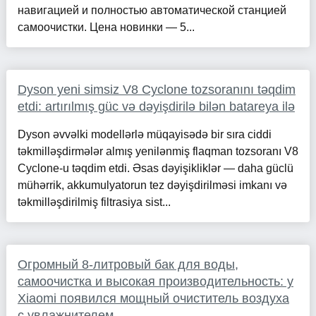
навигацией и полностью автоматической станцией
самоочистки. Цена новинки — 5...
Dyson yeni simsiz V8 Cyclone tozsoranını təqdim
etdi: artırılmış güc və dəyişdirilə bilən batareya ilə
Dyson əvvəlki modellərlə müqayisədə bir sıra ciddi
təkmilləşdirmələr almış yenilənmiş flaqman tozsoranı V8
Cyclone-u təqdim etdi. Əsas dəyişikliklər — daha güclü
mühərrik, akkumulyatorun tez dəyişdirilməsi imkanı və
təkmilləşdirilmiş filtrasiya sist...
Огромный 8-литровый бак для воды,
самоочистка и высокая производительность: у
Xiaomi появился мощный очиститель воздуха
с увлажнителем