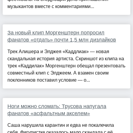
музыкантов вместе с комментариями...
За новый клип Моргенштерн попросил
фанатов «отдать» почти 1,5 млн дизлайков
Трек Алишера и Элджея «Каддлиак» — новая
скандальная история артиста. Скриншот из клипа на
трек «Каддилак» Моргенштерн обещал презентовать
совместный клип с Элджеем. А взамен своим
поклонников поставил условие — о...
Ноги можно сломать: Трусова напугала
фанатов «асфальтным акселем»
Саша нарушила карантин и едва не покалечила
себя. Фигуристке оказалось мало скандала с её