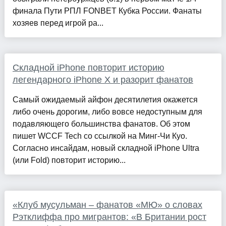
финала Пути РПЛ FONBET Кубка России. Фанаты
хозяев перед игрой ра...
Складной iPhone повторит историю
легендарного iPhone X и разорит фанатов
Самый ожидаемый айфон десятилетия окажется
либо очень дорогим, либо вовсе недоступным для
подавляющего большинства фанатов. Об этом
пишет WCCF Tech со ссылкой на Минг-Чи Куо.
Согласно инсайдам, новый складной iPhone Ultra
(или Fold) повторит историю...
«Клуб мусульман – фанатов «МЮ» о словах
Рэтклиффа про мигрантов: «В Британии рост