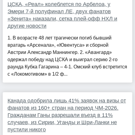
ЦСКА, «Реал» колеблется по Арбелоа, у
Эмери 7-й полуфинал ЛЕ, двух фанатов
«Зенита» наказали, сетка плей-офф НХЛ и
другие новости
1. В возрасте 48 лет трагически погиб бывший
вратарь «Арсенала», «Ювентуса» и сборной
Австрии Александр Маннингер. 2. «Авангард»
одержал победу над ЦСКА и выиграл серию 2-го
раунда Кубка Гагарина – 4-1. Омский клуб встретится
с «Локомотивом» в 1/2 ф...
Канада одобрила лишь 41% заявок на визы от
фанатов из 160+ стран на период ЧМ-2026.
Гражданам Ганы разрешали въезд в 11%
случаев, из Сирии, Уганды и Шри-Ланки не
пустили никого