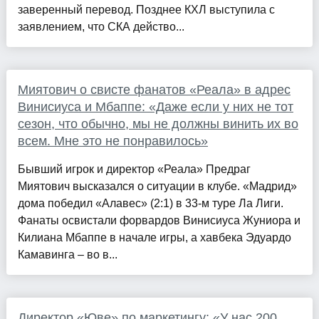
заверенный перевод. Позднее КХЛ выступила с
заявлением, что СКА действо...
Миятович о свисте фанатов «Реала» в адрес
Винисиуса и Мбаппе: «Даже если у них не тот
сезон, что обычно, мы не должны винить их во
всем. Мне это не понравилось»
Бывший игрок и директор «Реала» Предраг
Миятович высказался о ситуации в клубе. «Мадрид»
дома победил «Алавес» (2:1) в 33-м туре Ла Лиги.
Фанаты освистали форвардов Винисиуса Жуниора и
Килиана Мбаппе в начале игры, а хавбека Эдуардо
Камавинга – во в...
Директор «Юве» по маркетингу: «У нас 200