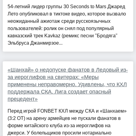
54-летний лидер группы 30 Seconds to Mars Джаред
Лето опубликовал в тиктоке видео, которое вызвало
неожиданный ажиотаж среди русскоязычных
пользователей: ролик он снял под популярный
кавказский трек Kavkaz (ремикс песни "Бродяга"
Эльбруса Джанмирзое...
«Шанхай» о недопуске фанатов в Ледовый из-
за иероглифов на свитерах: «Меры
применены неправомерно. Удивлены, что КХЛ
поддержала СКА. Лига создает опасный
прецедент»
Перед игрой FONBET КХЛ между СКА и «Шанхаем»
(3:2 ОТ) на арену армейцев не пускали фанатов в
форме китайского клуба из-за иероглифов на
джерси. У болельщиков просили нотариально