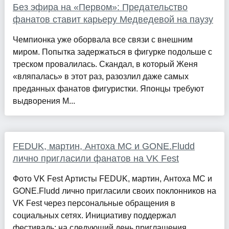
Без эфира на «Первом»: Предательство
фанатов ставит карьеру Медведевой на паузу
Чемпионка уже оборвала все связи с внешним
миром. Попытка задержаться в фигурке подольше с
треском провалилась. Скандал, в который Женя
«вляпалась» в этот раз, разозлил даже самых
преданных фанатов фигуристки. Японцы требуют
выдворения М...
FEDUK, мартин, Антоха MC и GONE.Fludd
лично пригласили фанатов на VK Fest
Фото VK Fest Артисты FEDUK, мартин, Антоха MC и
GONE.Fludd лично пригласили своих поклонников на
VK Fest через персональные обращения в
социальных сетях. Инициативу поддержал
фестиваль: на следующий день приглашения