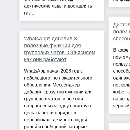
арктические льды и доставлять
газ...
Диетол
полезн
WhatsApp* добавил 3
способ
полезные функции для
В кофе 
групповых чатов. Объясняем,
поэтому
как они работают
пользу 
WhatsApp начал 2026 год с
способы
небольшого, но показательного
одинак
обновления. Мессенджер
несколь
добавил сразу три функции для
кофе, к
групповых чатов, и все они
ваше зд
направлены на одну понятную
чёрный 
цель: навести порядок в
переписках, где много людей,
ролей и сообщений, которые