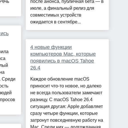
Речь
после анонса, публичная бета — в
июле, а финальный релиз для
совместимых устройств
ожидается в сентябре...
лись
4 новые функции
вила
компьютеров Mac, которые
иса
появились в macOS Tahoe
елый
26.4
на
. Среди
Каждое обновление macOS
ость
приносит что-то новое, но далеко
людей
не всегда пользователи замечают
апросов
разницу. С macOS Tahoe 26.4
ситуация другая: Apple добавляет
сразу четыре функции, которые
затронут повседневную работу на
Mac. Среди них — долгожданная