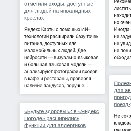
Рекоме
отметили входы, доступные
листать
для людей на инвалидных
находит
креслах
но очен
Яндекс Карты с помощью ИИ-
Иногда 
технологий расширили базу точек
не заду
питания, доступных для
не увид
маломобильных людей. Две
не пони
нейросети — визуально-языковая
обходил
и большая языковая модели —
анализируют фотографии входов
в кафе и рестораны, проверяя
Полезн
наличие пандусов, поручне...
для ав
пригод
поездк
«Будьте здоровы!»: в «Яндекс
Не секр
Погоде» расширились
кладов
функции для аллергиков
где мож