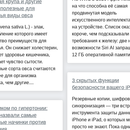
я крупа и другие
на что способна её самая
 полезные для
продвинутая модель
ья виды овса
искусственного интеллект
ena sativa L.) - злак,
на устройстве. Список ока
ление которого имеет
короче, чем подсказывали
тво преимуществ для
требования к железу: две
я. Он снижает холестерин,
возможности Siri AI запр
т здоровье кишечника,
12 ГБ оперативной памяти,
ет чувство сытости.
ые сорта овса считаются
е для организма
3 скрытых функции
, чем другие....
безопасности вашего i
Резервные копии, шифров
синхронизация — три вст
ком по гипертонии:
инструмента защиты данн
назвали самые
iPhone и iPad, о которых 
ые начинки против
просто не знают. Пока одн
ния