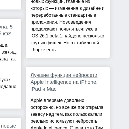
новых функций, главные из
которых — изменения в дизайне и
переработанные стандартные
приложения. Нововведения
на: 5
продолжают появляться: уже в
й iOS
iOS 26.1 beta 1 найдено несколько
крутых фишек. Но в стабильной
ьше,
сборке есть...
 взгляд.
ана так
о
Лучшие функции нейросети
руках
Apple Intelligence на iPhone,
 Недавно
iPad и Mac
Apple впервые довольно
осторожно, но все же приоткрыла
завесу над тем, как пользователи
реально используют нейросеть
а новые
Apple Intelligence. Сделал это Тим