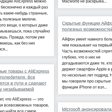
ндации AliExpress можно
Macworld не раскрыва...
 бесконечно и каждый раз
ь какие-нибудь странные,
ь полезные мелочи.
Скрытые функции Айфо
это вещи, о которых даже
полезных возможносте
мываешься, пока случайно
ишь. Правда, потом уже
Айфон умеет намного бол
маешь, как без них
чем показывает на первый
ся...
Часть возможностей спрят
глубоко, что о них не
догадываются даже те, кт
держит смартфон Apple в 
ые товары с AliExpress
по несколько лет подряд.
толюбителя. Все
мы говорили про скрытые
ятся в пути и сделают
функции iPhone от взл...
у незабываемой
ет, что AliExpress — это
ая всевозможных товаров,
Microsoft анонсировал
но найти все самое