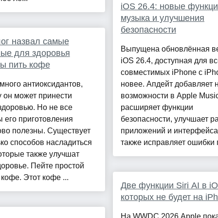
iOS 26.4: новые функци
музыка и улучшения
безопасности
ог назвал самые
Выпущена обновлённая в
ые для здоровья
iOS 26.4, доступная для в
ы пить кофе
совместимых iPhone с iPh
много антиоксидантов,
новее. Апдейт добавляет 
 он может принести
возможности в Apple Music
здоровью. Но не все
расширяет функции
 его приготовления
безопасности, улучшает р
ово полезны. Существует
приложений и интерфейса
ко способов насладиться
также исправляет ошибки п
оторые также улучшат
оровье. Пейте простой
кофе. Этот кофе ...
Две функции Siri AI в i
которых не будет на iP
На WWDC 2026 Apple пока