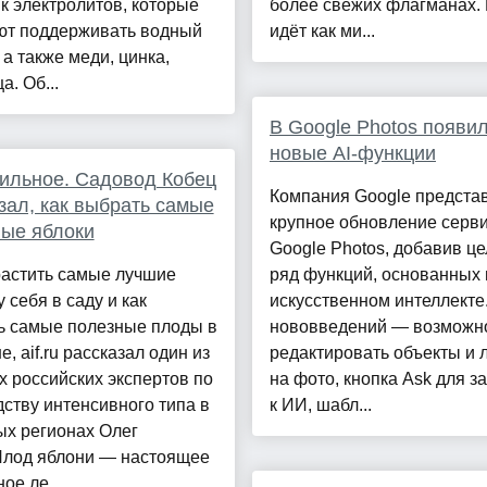
к электролитов, которые
более свежих флагманах. 
ют поддерживать водный
идёт как ми...
 а также меди, цинка,
а. Об...
В Google Photos появи
новые AI-функции
ильное. Садовод Кобец
Компания Google предста
зал, как выбрать самые
крупное обновление серв
ые яблоки
Google Photos, добавив ц
растить самые лучшие
ряд функций, основанных 
у себя в саду и как
искусственном интеллекте
ь самые полезные плоды в
нововведений — возможн
е, aif.ru рассказал один из
редактировать объекты и 
 российских экспертов по
на фото, кнопка Ask для з
ству интенсивного типа в
к ИИ, шабл...
ых регионах Олег
Плод яблони — настоящее
ое ле...