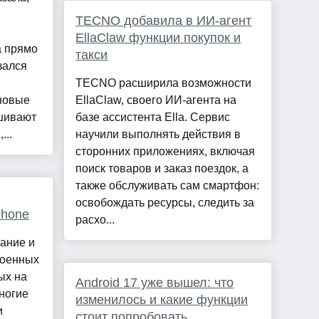
TECNO добавила в ИИ-агент
EllaClaw функции покупок и
а прямо
такси
зался
TECNO расширила возможности
 новые
EllaClaw, своего ИИ-агента на
ашивают
базе ассистента Ella. Сервис
...
научили выполнять действия в
сторонних приложениях, включая
поиск товаров и заказ поездок, а
также обслуживать сам смартфон:
освобождать ресурсы, следить за
Phone
расхо...
ание и
роенных
ых на
Android 17 уже вышел: что
многие
изменилось и какие функции
и
стоит попробовать