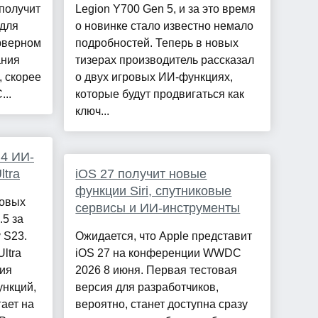
 получит
Legion Y700 Gen 5, и за это время
для
о новинке стало известно немало
ерверном
подробностей. Теперь в новых
ания
тизерах производитель рассказал
, скорее
о двух игровых ИИ-функциях,
...
которые будут продвигаться как
ключ...
 4 ИИ-
ltra
iOS 27 получит новые
функции Siri, спутниковые
новых
сервисы и ИИ-инструменты
.5 за
 S23.
Ожидается, что Apple представит
ltra
iOS 27 на конференции WWDC
ния
2026 8 июня. Первая тестовая
ункций,
версия для разработчиков,
ает на
вероятно, станет доступна сразу