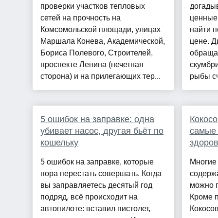
проверки участков тепловых
догадыв
сетей на прочность на
ценные
Комсомольской площади, улицах
найти п
Маршала Конева, Академической,
цене. Д
Бориса Полевого, Строителей,
обращат
проспекте Ленина (нечетная
скумбр
сторона) и на прилегающих тер...
рыбы сч
5 ошибок на заправке: одна
Кокосо
убивает насос, другая бьёт по
самые
кошельку
здоров
5 ошибок на заправке, которые
Многие
пора перестать совершать. Когда
содержа
вы заправляетесь десятый год
можно п
подряд, всё происходит на
Кроме п
автопилоте: вставил пистолет,
Кокосов