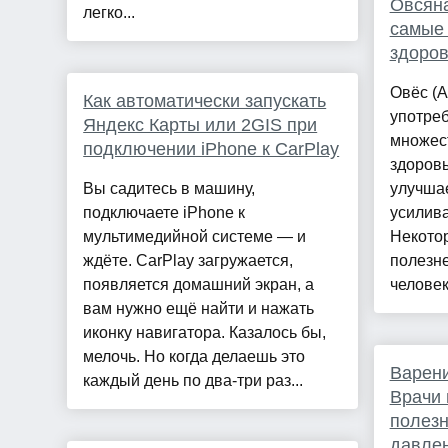
Овсяна
легко...
самые
здоров
Овёс (Av
Как автоматически запускать
употреб
Яндекс Карты или 2GIS при
множес
подключении iPhone к CarPlay
здоровь
Вы садитесь в машину,
улучшае
подключаете iPhone к
усилива
мультимедийной системе — и
Некотор
ждёте. CarPlay загружается,
полезне
появляется домашний экран, а
человека
вам нужно ещё найти и нажать
иконку навигатора. Казалось бы,
мелочь. Но когда делаешь это
Варени
каждый день по два-три раз...
Врачи 
полезн
давле