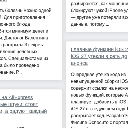
разбираются, как мошенн
ть болезнь можно одной
блокируют чужой iPhone у
. Для приготовления
— другие уже потеряли вс
ионного блюда
данные, потому ...
бится минимум денег и
и. Диетолог Валентина
 раскрыла 3 секрета
Главные функции iOS 2
овления целебных
iOS 27 утекли в сеть до
ков. Специалистами из
анонса
ка было проведено
вание. Р...
Очередная утечка кода из
невыпущенной сборки iOS
содержит ссылки на неско
новых функций, которые A
на AliExpress
планирует добавить в iOS 
ые штуки: стоят
iOS 27 в следующем году. 
и, а радуют каждый
раскрывает код. Разработ
Филипе Эспосито с порта