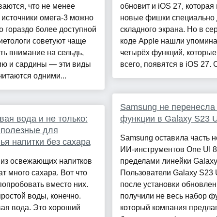
аются, что не менее
обновит и iOS 27, которая
 источники омега-3 можно
новые фишки специально 
о гораздо более доступной
складного экрана. Но в с
иетологи советуют чаще
коде Apple нашли упомин
ь внимание на сельдь,
четырёх функций, которые
ию и сардины — эти виды
всего, появятся в iOS 27. С
итаются одними...
Samsung не перенесла
вая вода и не только:
функции в Galaxy S23 U
 полезные для
Samsung оставила часть 
ья напитки без сахара
ИИ-инструментов One UI 8
 из освежающих напитков
пределами линейки Galaxy
т много сахара. Вот что
Пользователи Galaxy S23 U
опробовать вместо них.
после установки обновле
ростой воды, конечно.
получили не весь набор ф
ая вода. Это хороший
который компания предлаг