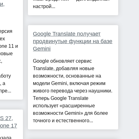
и,
настрой...
ерсия
Google Translate получает
сех
продвинутые функции на базе
one 11 и
Gemini
новые
,
Google обновляет сервис
Translate, добавляя новые
аботу
возможности, основанные на
, а
модели Gemini, включая режим
ре...
живого перевода через наушники.
Теперь Google Translate
использует «расширенные
возможности Gemini» для более
OS 27,
точного и естественного...
hone 17
зала,