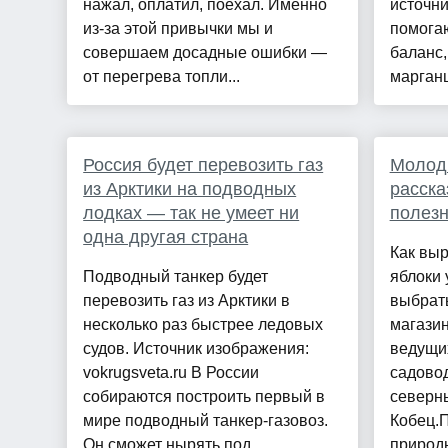
нажал, оплатил, поехал. Именно
источни
из-за этой привычки мы и
помога
совершаем досадные ошибки —
баланс,
от перегрева топли...
марганц
Россия будет перевозить газ
Молод
из Арктики на подводных
расска
лодках — так не умеет ни
полезн
одна другая страна
Как вы
Подводный танкер будет
яблоки 
перевозить газ из Арктики в
выбрат
несколько раз быстрее ледовых
магазин
судов. Источник изображения:
ведущих
vokrugsveta.ru В России
садовод
собираются построить первый в
северн
мире подводный танкер-газовоз.
Кобец.
Он сможет нырять под
природн