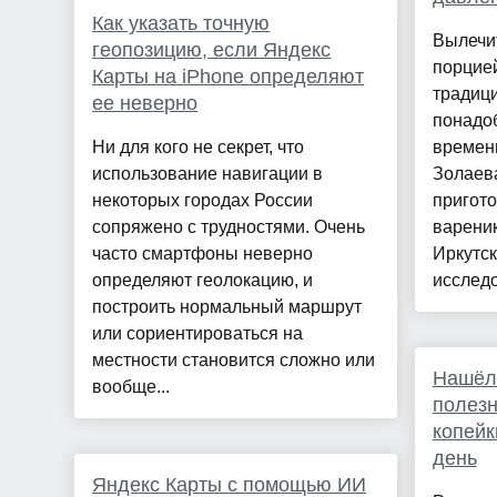
Как указать точную
Вылечи
геопозицию, если Яндекс
порцией
Карты на iPhone определяют
традиц
ее неверно
понадо
Ни для кого не секрет, что
времен
использование навигации в
Золаева
некоторых городах России
пригот
сопряжено с трудностями. Очень
варени
часто смартфоны неверно
Иркутс
определяют геолокацию, и
исследо
построить нормальный маршрут
или сориентироваться на
местности становится сложно или
Нашёл 
вообще...
полезн
копейк
день
Яндекс Карты с помощью ИИ