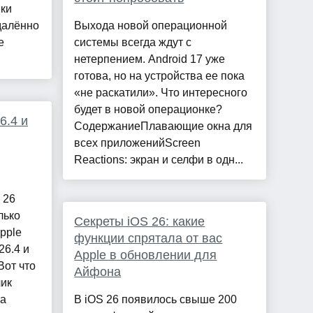
ики
далённо
Выхода новой операционной
е
системы всегда ждут с
нетерпением. Android 17 уже
готова, но на устройства ее пока
«не раскатили». Что интересного
будет в новой операционке?
6.4 и
СодержаниеПлавающие окна для
всех приложенийScreen
Reactions: экран и селфи в одн...
 26
лько
Секреты iOS 26: какие
pple
функции спрятала от вас
26.4 и
Apple в обновлении для
Вот что
Айфона
чик
ла
В iOS 26 появилось свыше 200