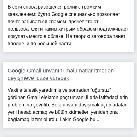
В сети снова разошелся ролик с громким
заявлением: будто Google специально позволяет
почте забиваться спамом, прячет это от
пользователя и таким хитрым образом подталкивает
докупать место в облаке. На теорию заговора тянет
вполне, и по большей части...
Google Gmail ünvanını məlumatlar itmədən
dəyişməyə icazə verəcək
Vaxtilə tələsik yaradılmış və sonradan “uğursuz”
görünən Gmail elektron poçt ünvanı illərlə istifadəçilərin
probleminə çevrilib. Belə ünvanı dəyişmək üçün adətən
yeni hesab açmaq və bütün xidmətləri yenidən ona
bağlamaq lazım olurdu. Lakin Google bu...