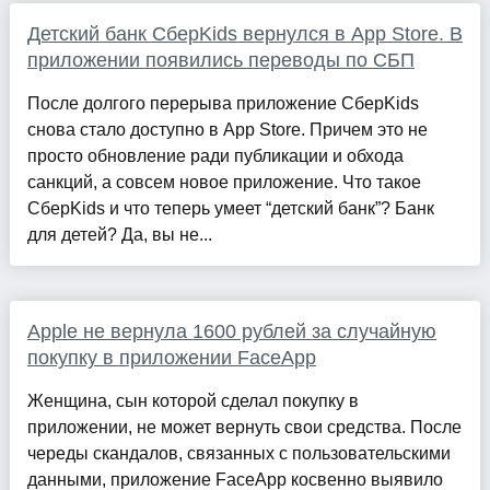
Детский банк СберKids вернулся в App Store. В
приложении появились переводы по СБП
После долгого перерыва приложение СберKids
снова стало доступно в App Store. Причем это не
просто обновление ради публикации и обхода
санкций, а совсем новое приложение. Что такое
СберKids и что теперь умеет “детский банк”? Банк
для детей? Да, вы не...
Apple не вернула 1600 рублей за случайную
покупку в приложении FaceApp
Женщина, сын которой сделал покупку в
приложении, не может вернуть свои средства. После
череды скандалов, связанных с пользовательскими
данными, приложение FaceApp косвенно выявило