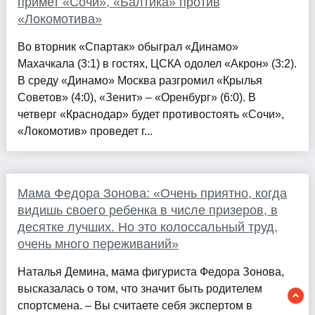
примет «Сочи», «Балтика» против
«Локомотива»
Во вторник «Спартак» обыграл «Динамо»
Махачкала (3:1) в гостях, ЦСКА одолел «Акрон» (3:2).
В среду «Динамо» Москва разгромил «Крылья
Советов» (4:0), «Зенит» – «Оренбург» (6:0). В
четверг «Краснодар» будет противостоять «Сочи»,
«Локомотив» проведет г...
Мама Федора Зонова: «Очень приятно, когда
видишь своего ребенка в числе призеров, в
десятке лучших. Но это колоссальный труд,
очень много переживаний»
Наталья Демина, мама фигуриста Федора Зонова,
высказалась о том, что значит быть родителем
спортсмена. – Вы считаете себя экспертом в