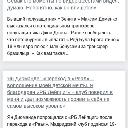
Семак его моменты по видеокассетами видел,
думаю. Непонятно, как он впишется»
Бывший полузащитник « Зенита » Максим Деменко
высказался о потенциальном трансфере
полузащитника Джон Джона . Ранее сообщалось ,
что петербуржцы выплатят « Ред Булл Брагантино »
18 млн евро плюс 4 млн бонусами за трансфер
бразильца. – Как вам такая ...
Ян Диоманде: «Переход в «Реал» –
воплощение моей детской мечты. Я
благодарен «РБ Лейпциг» – клуб поверил в
меня и дал возможность проявить себя на
самом высоком уровне»
Ян Диоманде попрощался с «РБ Лейпциг» после
перехода в «Реал». Мадридский клуб подписал 19-