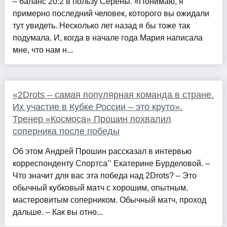
– баланс 20:2 в пользу Серены. «Понимаю, я
примерно последний человек, которого вы ожидали
тут увидеть. Несколько лет назад я бы тоже так
подумала. И, когда в начале года Мария написала
мне, что нам н...
«2Drots – самая популярная команда в стране.
Их участие в Кубке России – это круто».
Тренер «Космоса» Прошин похвалил
соперника после победы
Об этом Андрей Прошин рассказал в интервью
корреспонденту Спортса’’ Екатерине Бурделовой. –
Что значит для вас эта победа над 2Drots? – Это
обычный кубковый матч с хорошим, опытным,
мастеровитым соперником. Обычный матч, проход
дальше. – Как вы отно...