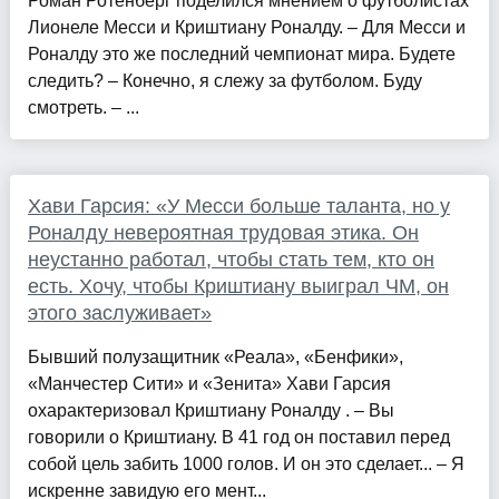
Роман Ротенберг поделился мнением о футболистах
Лионеле Месси и Криштиану Роналду. – Для Месси и
Роналду это же последний чемпионат мира. Будете
следить? – Конечно, я слежу за футболом. Буду
смотреть. – ...
Хави Гарсия: «У Месси больше таланта, но у
Роналду невероятная трудовая этика. Он
неустанно работал, чтобы стать тем, кто он
есть. Хочу, чтобы Криштиану выиграл ЧМ, он
этого заслуживает»
Бывший полузащитник «Реала», «Бенфики»,
«Манчестер Сити» и «Зенита» Хави Гарсия
охарактеризовал Криштиану Роналду . – Вы
говорили о Криштиану. В 41 год он поставил перед
собой цель забить 1000 голов. И он это сделает... – Я
искренне завидую его мент...