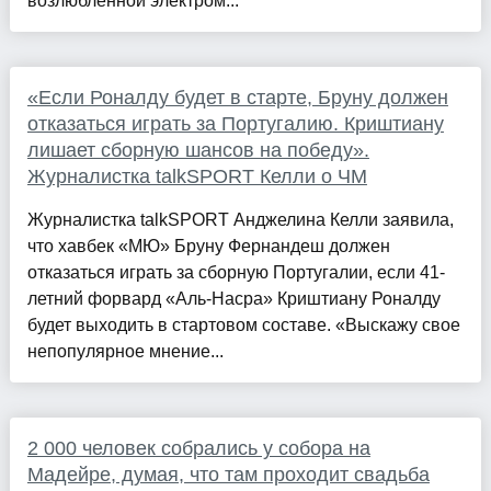
возлюбленной электром...
«Если Роналду будет в старте, Бруну должен
отказаться играть за Португалию. Криштиану
лишает сборную шансов на победу».
Журналистка talkSPORT Келли о ЧМ
Журналистка talkSPORT Анджелина Келли заявила,
что хавбек «МЮ» Бруну Фернандеш должен
отказаться играть за сборную Португалии, если 41-
летний форвард «Аль-Насра» Криштиану Роналду
будет выходить в стартовом составе. «Выскажу свое
непопулярное мнение...
2 000 человек собрались у собора на
Мадейре, думая, что там проходит свадьба