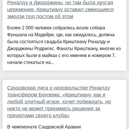
Роналду и Джорджины, но там была другая
церемония. Криштиану оставил смеющиеся
эмодзи под постом об этом
Более 2 000 человек собрались возле собора
Фуншала на Мадейре, где, как ожидалось, должна
была состояться свадьба Криштиану Роналду и
Джорджины Родригес. Фанаты Криштиану, многие из
которых были в майках с его именем и номером 7,
начали стекаться на...
Саудовская лига о недовольстве Роналду
трансфером Бензема: «Криштиану, как и
любой элитный игрок, хочет побеждать, но
никто не может принимать решения за
пределами своего клуба»
В чемпионате Саудовской Аравии