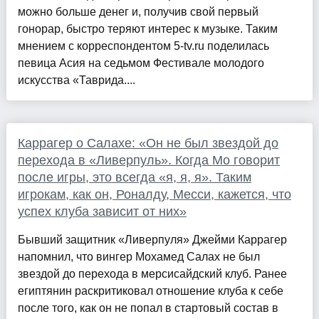
можно больше денег и, получив свой первый
гонорар, быстро теряют интерес к музыке. Таким
мнением с корреспондентом 5-tv.ru поделилась
певица Асия на седьмом Фестивале молодого
искусства «Таврида....
Каррагер о Салахе: «Он не был звездой до
перехода в «Ливерпуль». Когда Мо говорит
после игры, это всегда «я, я, я». Таким
игрокам, как он, Роналду, Месси, кажется, что
успех клуба зависит от них»
Бывший защитник «Ливерпуля» Джейми Каррагер
напомнил, что вингер Мохамед Салах не был
звездой до перехода в мерсисайдский клуб. Ранее
египтянин раскритиковал отношение клуба к себе
после того, как он не попал в стартовый состав в