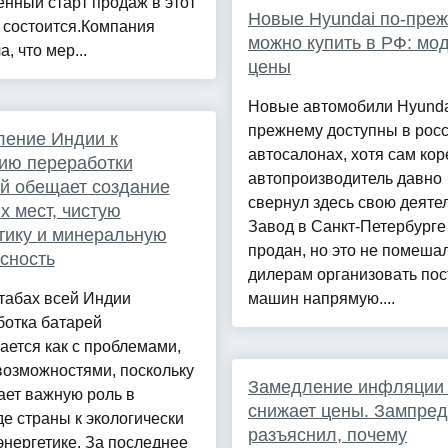
нный старт продаж в этот
Новые Hyundai по-пре
 состоится.Компания
можно купить в РФ: мо
, что мер...
цены
Новые автомобили Hyunda
прежнему доступны в рос
ление Индии к
автосалонах, хотя сам кор
ию переработки
автопроизводитель давно
й обещает создание
свернул здесь свою деятел
х мест, чистую
Завод в Санкт-Петербурге
тику и минеральную
продан, но это не помеша
сность
дилерам организовать пос
табах всей Индии
машин напрямую....
ботка батарей
ается как с проблемами,
 возможностями, поскольку
Замедление инфляции
ает важную роль в
снижает цены. Зампре
е страны к экологически
разъяснил, почему
энергетике. За последнее