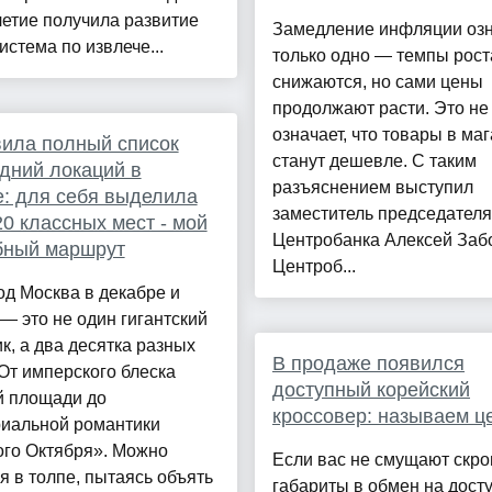
етие получила развитие
Замедление инфляции озн
истема по извлече...
только одно — темпы рост
снижаются, но сами цены
продолжают расти. Это не
означает, что товары в ма
ила полный список
станут дешевле. С таким
дний локаций в
разъяснением выступил
: для себя выделила
заместитель председателя
20 классных мест - мой
Центробанка Алексей Забо
бный маршрут
Центроб...
д Москва в декабре и
— это не один гигантский
к, а два десятка разных
В продаже появился
От имперского блеска
доступный корейский
й площади до
кроссовер: называем ц
риальной романтики
ого Октября». Можно
Если вас не смущают скр
я в толпе, пытаясь объять
габариты в обмен на дост