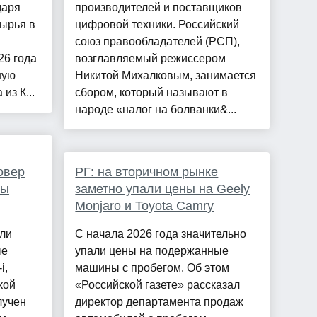
даря
производителей и поставщиков
ырья в
цифровой техники. Российский
союз правообладателей (РСП),
26 года
возглавляемый режиссером
ную
Никитой Михалковым, занимается
из К...
сбором, который называют в
народе «налог на болванки&...
овер
РГ: на вторичном рынке
ны
заметно упали цены на Geely
Monjaro и Toyota Camry
али
С начала 2026 года значительно
ые
упали цены на подержанные
i,
машины с пробегом. Об этом
кой
«Российской газете» рассказал
лучен
директор департамента продаж