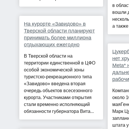
в облас
вошли д
несколь
На курорте «Завидово» в
а также 
Тверской области планируют
принимать более миллиона
отдыхающих ежегодно
Цукерб
В Тверской области на
нет хр
территории единственной в ЦФО
Meta* 
особой экономической зоны
дальн
туристско-рекреационного типа
рабочи
«Завидово» введена вторая
очередь объектов всесезонного
Компан
курорта. Участниками открытия
около 1
стали временно исполняющий
маяГен
обязанности губернатора Вита...
Марк Ц
заплан
штата 