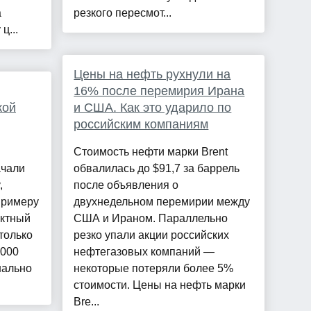
а
резкого пересмот...
ц...
Цены на нефть рухнули на
16% после перемирия Ирана
кой
и США. Как это ударило по
российским компаниям
Стоимость нефти марки Brent
ачали
обвалилась до $91,7 за баррель
,
после объявления о
примеру
двухнедельном перемирии между
актный
США и Ираном. Параллельно
только
резко упали акции российских
 000
нефтегазовых компаний —
нально
некоторые потеряли более 5%
стоимости. Цены на нефть марки
Bre...