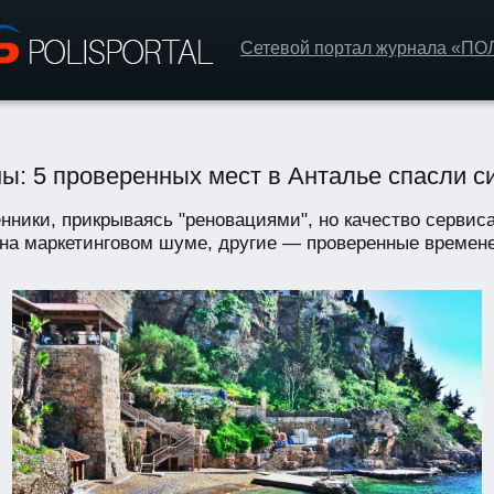
Сетевой портал журнала «П
ны: 5 проверенных мест в Анталье спасли 
енники, прикрываясь "реновациями", но качество серви
 на маркетинговом шуме, другие — проверенные времене