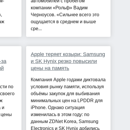
м-
автомобилей с пробегом
компании «Рольф» Вадим
,
Черноусов. «Сильнее всего это
аж
ощущается в среднем и выше
сре...
Apple теряет козыри: Samsung
-за
и SK Hynix резко повысили
ый
цены на память
Компания Apple годами диктовала
сти по
условия рынку памяти, используя
 своего
объёмы закупок для выбивания
аж
минимальных цен на LPDDR для
 и
iPhone. Однако ситуация
 цены
изменилась в этом году: по
данным ZDNet Korea, Samsung
Electronics и SK Hynix добились