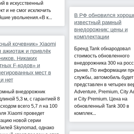
ий в искусственный
кт и не смог исключить
В РФ обновился хорош
шие увольнения.«В к...
известный рамный
внедорожник: цены и
комплектации
ный кочевник» Xiaomi
Бренд Tank обнародовал
 ажиотаж и привлёк
стоимость обновленного
иков. Никаких
внедорожника 300 на рос
тных F-кодов» и
рынке. По информации пр
егированных мест в
службы, автомобиль будет
и нет
представлен в четырех ве
ромный внедорожник
Adventure, Premium, City A
длиной 5,3 м, с гарантией 8
и City Premium. Цена на
асходом всего 5,7 л на 100
обновленный Tank 300 в
ля Xiaomi проведет
комплек...
тацию новой серии
билей Skynomad, однако