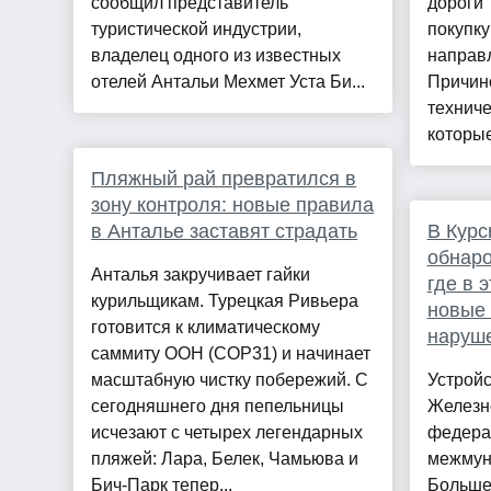
сообщил представитель
дороги"
туристической индустрии,
покупку
владелец одного из известных
направл
отелей Антальи Мехмет Уста Би...
Причин
техниче
которые
Пляжный рай превратился в
зону контроля: новые правила
в Анталье заставят страдать
В Курс
обнаро
Анталья закручивает гайки
где в 
курильщикам. Турецкая Ривьера
новые
готовится к климатическому
наруш
саммиту ООН (COP31) и начинает
масштабную чистку побережий. С
Устройс
сегодняшнего дня пепельницы
Железно
исчезают с четырех легендарных
федера
пляжей: Лара, Белек, Чамьюва и
межмун
Бич-Парк тепер...
Больше