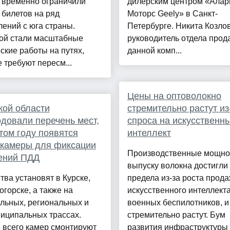
 временно ограничили
дилерским центром «Алар
 билетов на ряд
Моторс Geely» в Санкт-
ений с юга страны.
Петербурге. Никита Козлов
ой стали масштабные
руководитель отдела прод
ские работы на путях,
данной комп...
 требуют пересм...
Цены на оптоволокно
кой области
стремительно растут из
довали перечень мест,
спроса на искусственн
этом году появятся
интеллект
 камеры для фиксации
Производственные мощно
ений ПДД
выпуску волокна достигли
тва установят в Курске,
предела из-за роста прод
горске, а также на
искусственного интеллекта
льных, региональных и
военных беспилотников, и
иципальных трассах.
стремительно растут. Бум
 всего камер смонтируют
развития инфраструктуры