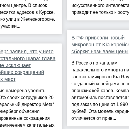
тном центре. В список
искусственного интеллект
есятки адресов в Курске,
приводит не только к росту 
ко улиц в Железногорске,
участки...
В РФ привезли новый
микровэн от Kia корейс
ерг заявил, что у него
сборки: называем цены
устального шара: глава
В Россию по каналам
не исключает
параллельного импорта н
ейших сокращений
завозить микровэн Kia Ray
х мест
созданный корейцами по 
ия намерена уволить
японских кей-каров. Комп
0% своих сотрудников 20
автомобиль поставляется 
еральный директор Meta*
под заказ по цене от 1 990
укерберг объяснил
рублей. Эта модель карди
ированные сокращения
отличается от прив...
увеличением капитальных