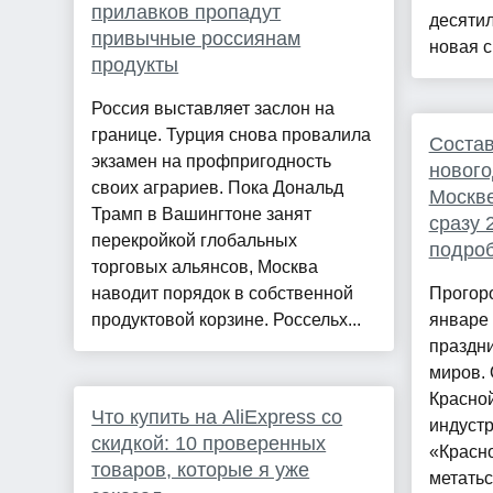
прилавков пропадут
десятил
привычные россиянам
новая с
продукты
Россия выставляет заслон на
границе. Турция снова провалила
Состав
экзамен на профпригодность
нового
своих аграриев. Пока Дональд
Москве
Трамп в Вашингтоне занят
сразу 
перекройкой глобальных
подро
торговых альянсов, Москва
наводит порядок в собственной
Прогоро
продуктовой корзине. Россельх...
январе 
праздни
миров. 
Красно
Что купить на AliExpress со
индуст
скидкой: 10 проверенных
«Красн
товаров, которые я уже
метатьс