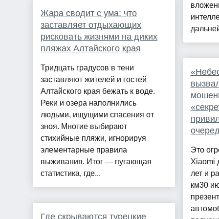
вложен
Жара сводит с ума: что
интелле
заставляет отдыхающих
дальней
рисковать жизнями на диких
пляжах Алтайского края
Тридцать градусов в тени
«Небес
заставляют жителей и гостей
вызвал
Алтайского края бежать к воде.
мошенн
Реки и озера наполнились
«секре
людьми, ищущими спасения от
привил
зноя. Многие выбирают
очеред
стихийные пляжи, игнорируя
элементарные правила
Это ог
выживания. Итог — пугающая
Xiaomi 
статистика, где...
лет и р
км30 ию
презен
автомо
Где скрываются турецкие