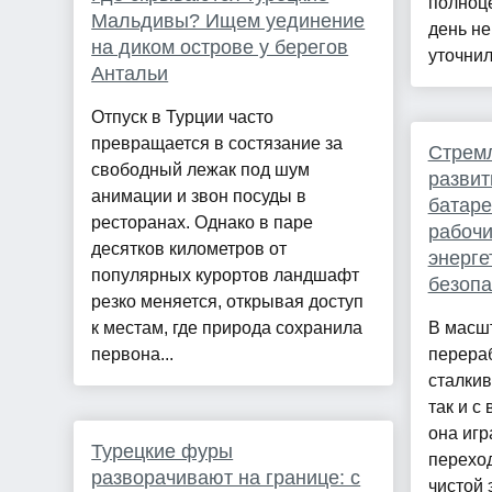
полноце
Мальдивы? Ищем уединение
день не
на диком острове у берегов
уточнила
Антальи
Отпуск в Турции часто
превращается в состязание за
Стрем
свободный лежак под шум
развит
анимации и звон посуды в
батаре
ресторанах. Однако в паре
рабочи
десятков километров от
энерге
популярных курортов ландшафт
безопа
резко меняется, открывая доступ
к местам, где природа сохранила
В масш
первона...
перера
сталкив
так и с
она игр
Турецкие фуры
переход
разворачивают на границе: с
чистой 