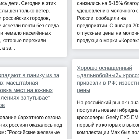
сь дети. Сегодня в этих
снизились на 5-15% благо
слышен только ветер.
удешевлению молочного с
 российских городов,
России, сообщили на
 исчезли почти без следа.
предприятии. С января 20
ии немало населённых
отпускные цены на молоч
, которые пережили
продукцию марки «Коровка 
 а за...
Хорошо оснащенный
падают в панику из-за
«дальнобойный» кросс
в: масштабная
привезли в РФ: извест
овка мест на южных
цены
лениях запутывает
На российский рынок нач
ов
поступать новые гибридн
ование бархатного сезона
кроссоверы Geely EX5 EM-
гих россиян оказалось под
первый из которых в высо
ом: "Российские железные
комплектации Max был по