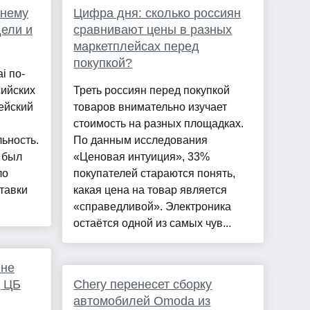
жнему
Цифра дня: сколько россиян
дели и
сравнивают цены в разных
маркетплейсах перед
покупкой?
i по-
сийских
Треть россиян перед покупкой
ейский
товаров внимательно изучает
стоимость на разных площадках.
ьность.
По данным исследования
 был
«Ценовая интуиция», 33%
ло
покупателей стараются понять,
тавки
какая цена на товар является
«справедливой». Электроника
остаётся одной из самых чув...
 не
д ЦБ
Chery перенесет сборку
автомобилей Omoda из