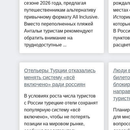
сезоне 2026 года, предлагая
рождали
путешественникам альтернативу
местах 
привычному формату All Inclusive.
Истории
Вместо переполненных пляжей
которые
Антальи туристам рекомендуют
В Росс
обратить внимание на
пунктов
труднодоступные ...
расцвет,
Отельеры Турции отказались
Люди в
менять систему «всё
билето
включено» ради россиян
блокир
направ
В условиях роста числа туристов
турист
с России турецкие отели сохранят
популярную систему «всё
Планир
включено», чтобы не потерять
для мно
позиции на мировом рынке,
вопрос