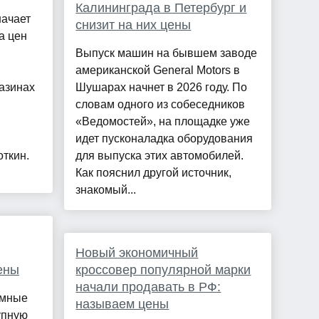
Калининграда в Петербург и
ачает
снизит на них цены
а цен
Выпуск машин на бывшем заводе
американской General Motors в
газинах
Шушарах начнет в 2026 году. По
словам одного из собеседников
«Ведомостей», на площадке уже
идет пусконаладка оборудования
ткин.
для выпуска этих автомобилей.
Как пояснил другой источник,
знакомый...
Новый экономичный
ены
кроссовер популярной марки
начали продавать в РФ:
омные
называем цены
упную