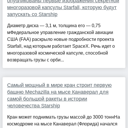
опубликованы первые изображения секретной
многоразовой капсулы Starfall, которую будут
запускать со Starship
Диаметр диска — 3,1 м, толщина его — 0,75
мФедеральное управление гражданской авиации
США (FAA) раскрыло новые подробности проекта
Starfall, над которым работает SpaceX. Речь идет о
многоразовой космической капсуле, способной
возвращать грузы с орби...
Самый мощный в мире кран строит первую
башню Mechazilla на мысе Канаверал для
самой большой ракеты в истории
человечества Starship
Кран может поднимать грузы массой до 3000 тоннНа
космодроме на мысе Канаверал (Флорида) начался