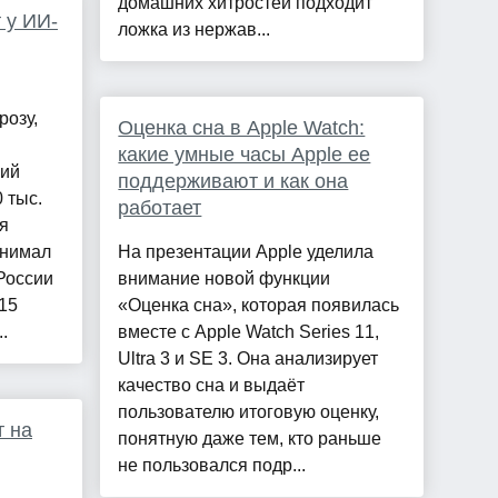
домашних хитростей подходит
 у ИИ-
ложка из нержав...
озу,
Оценка сна в Apple Watch:
какие умные часы Apple ее
ний
поддерживают и как она
 тыс.
работает
я
инимал
На презентации Apple уделила
России
внимание новой функции
 15
«Оценка сна», которая появилась
.
вместе с Apple Watch Series 11,
Ultra 3 и SE 3. Она анализирует
качество сна и выдаёт
пользователю итоговую оценку,
т на
понятную даже тем, кто раньше
не пользовался подр...