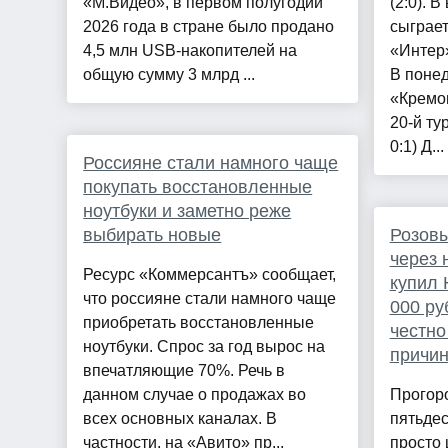
«М.Видео», в первом полугодии
(2:0). 
2026 года в стране было продано
сыграет
4,5 млн USB-накопителей на
«Интер»
общую сумму 3 млрд ...
В поне
«Кремо
20-й тур
0:1) Д...
Россияне стали намного чаще
покупать восстановленные
ноутбуки и заметно реже
выбирать новые
Розовы
через 
Ресурс «Коммерсантъ» сообщает,
купил 
что россияне стали намного чаще
000 ру
приобретать восстановленные
честно
ноутбуки. Спрос за год вырос на
причи
впечатляющие 70%. Речь в
данном случае о продажах во
Прогор
всех основных каналах. В
пятьдес
частности, на «Авито» пр...
просто 