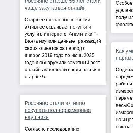
Россияне старше 55 лет стали
Особое
чаще закупаться онлайн
уделен
получил
Старшее поколение в России
фиолето
активнее осваивает покупки и
услуги в интернете. Аналитики Т-
Банка изучили данные транзакций
своих клиентов за период с
Как ум
января 2019 года по июнь 2025
параме
года и обнаружили заметный рост
онлайн-активности среди россиян
Содерж
старше 5...
опреде
работы
измере
параме
Россияне стали активно
весыСо
покупать полноразмерные
измеряю
наушники
но и це
показат
Согласно исследованию,