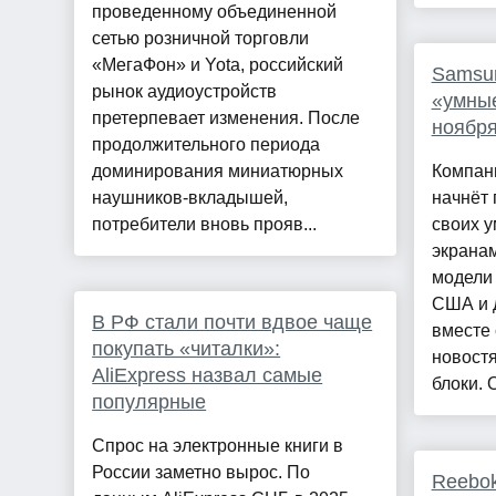
проведенному объединенной
сетью розничной торговли
«МегаФон» и Yota, российский
Samsun
рынок аудиоустройств
«умные
претерпевает изменения. После
ноябр
продолжительного периода
доминирования миниатюрных
Компан
наушников-вкладышей,
начнёт 
потребители вновь прояв...
своих у
экранам
модели 
США и д
В РФ стали почти вдвое чаще
вместе 
покупать «читалки»:
новост
AliExpress назвал самые
блоки. О
популярные
Спрос на электронные книги в
России заметно вырос. По
Reebo