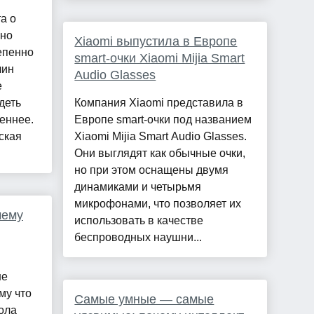
а о
ьно
Xiaomi выпустила в Европе
епенно
smart-очки Xiaomi Mijia Smart
чин
Audio Glasses
е
деть
Компания Xiaomi представила в
еннее.
Европе smart-очки под названием
ская
Xiaomi Mijia Smart Audio Glasses.
Они выглядят как обычные очки,
но при этом оснащены двумя
динамиками и четырьмя
микрофонами, что позволяет их
чему
использовать в качестве
беспроводных наушни...
ше
му что
Самые умные — самые
ола