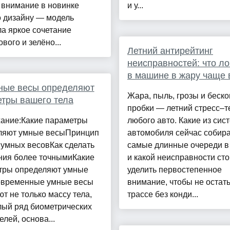
 внимание в новинке
и у...
о дизайну — модель
а яркое сочетание
вого и зелёно...
Летний антирейтинг
неисправностей: что л
в машине в жару чаще 
ные весы определяют
Жара, пыль, грозы и беск
тры вашего тела
пробки — летний стресс–т
ание:Какие параметры
любого авто. Какие из сис
ляют умные весыПринцип
автомобиля сейчас собир
 умных весовКак сделать
самые длинные очереди в
ния более точнымиКакие
и какой неисправности сто
тры определяют умные
уделить первостепенное
временные умные весы
внимание, чтобы не остать
т не только массу тела,
трассе без конди...
лый ряд биометрических
елей, основа...