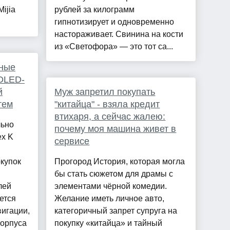
Mijia
рублей за килограмм
гипнотизирует и одновременно
настораживает. Свинина на кости
из «Светофора» — это тот са...
мные
OLED-
й
Муж запретил покупать
тем
"китайца" - взяла кредит
втихаря, а сейчас жалею:
льно
почему моя машина живет в
ex K
сервисе
купок
Прогород История, которая могла
бы стать сюжетом для драмы с
лей
элементами чёрной комедии.
ется
Желание иметь личное авто,
игации,
категоричный запрет супруга на
орпуса
покупку «китайца» и тайный