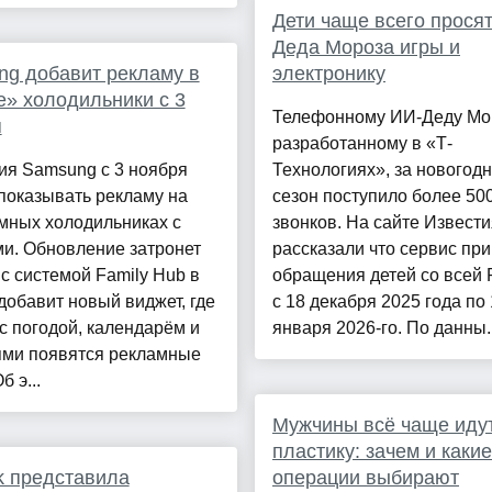
Дети чаще всего просят
Деда Мороза игры и
g добавит рекламу в
электронику
» холодильники с 3
Телефонному ИИ-Деду Мор
я
разработанному в «Т-
ия Samsung с 3 ноября
Технологиях», за новогод
показывать рекламу на
сезон поступило более 500
мных холодильниках с
звонков. На сайте Извести
и. Обновление затронет
рассказали что сервис пр
с системой Family Hub в
обращения детей со всей 
обавит новый виджет, где
с 18 декабря 2025 года по
с погодой, календарём и
января 2026-го. По данны..
ями появятся рекламные
б э...
Мужчины всё чаще иду
пластику: зачем и какие
k представила
операции выбирают