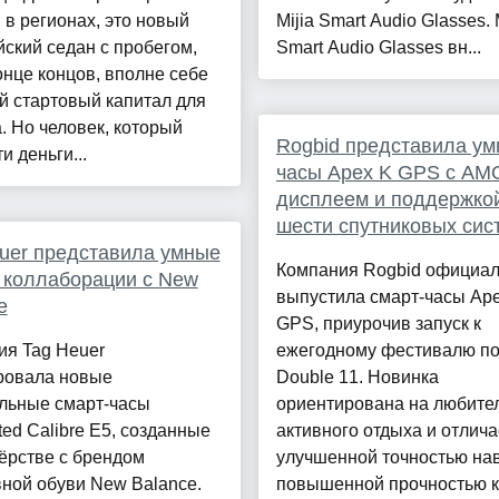
 в регионах, это новый
Mijia Smart Audio Glasses. 
ский седан с пробегом,
Smart Audio Glasses вн...
конце концов, вполне себе
й стартовый капитал для
. Но человек, который
Rogbid представила у
и деньги...
часы Apex K GPS с AM
дисплеем и поддержко
шести спутниковых сис
uer представила умные
Компания Rogbid официа
 коллаборации с New
выпустила смарт-часы Ap
e
GPS, приурочив запуск к
ия Tag Heuer
ежегодному фестивалю по
ровала новые
Double 11. Новинка
льные смарт-часы
ориентирована на любите
ed Calibre E5, созданные
активного отдыха и отлича
ёрстве с брендом
улучшенной точностью нав
ной обуви New Balance.
повышенной прочностью к