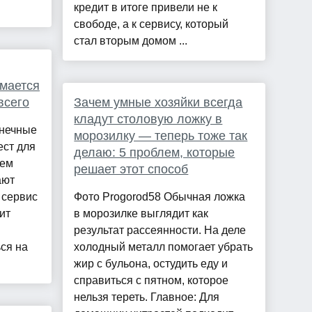
кредит в итоге привели не к
свободе, а к сервису, который
стал вторым домом ...
омается
всего
Зачем умные хозяйки всегда
кладут столовую ложку в
онечные
морозилку — теперь тоже так
ест для
делаю: 5 проблем, которые
тем
решает этот способ
ают
 сервис
Фото Progorod58 Обычная ложка
ит
в морозилке выглядит как
результат рассеянности. На деле
ся на
холодный металл помогает убрать
жир с бульона, остудить еду и
справиться с пятном, которое
нельзя тереть. Главное: Для