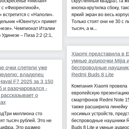
В воскресенье «Милан»
скруглённый квадрат, та ж
 с «Фиорентиной»,
кнопка-крутилка сбоку, так
 встретится с «Наполи».
яркий экран во весь корпус
дельник «Ювентус» примет
Только стоят они не 30 с 
незе». Чемпионат Италии
тысяч, а м...
 Удинезе – Пиза 2:2 (2:1,
Xiaomi представила в 
умные аудиоочки Mijia 
е очки слетели уже
беспроводные наушник
неделю: владелец
Redmi Buds 8 Lite
Haval F7 2025 за 3 150
Компания Xiaomi провела
б и разочаровался -
европейскую презентацию
 рассказывает о
смартфонов Redmi Note 15
нах
также расширила линейку
одТри миллиона сто
носимых устройств, предс
ят тысяч рублей. Это не
беспроводные наушники 
цифра. Это размер
Buds 8 Lite и умные аудио