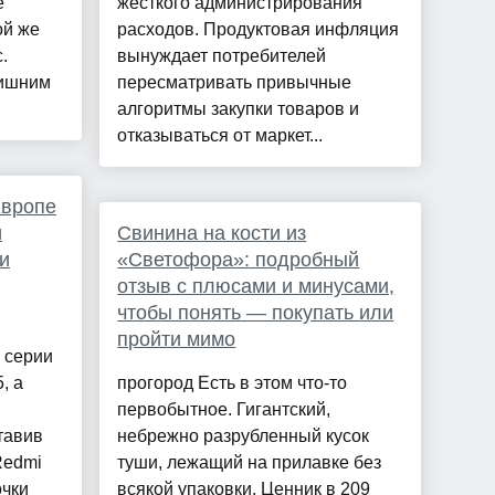
е
жесткого администрирования
ой же
расходов. Продуктовая инфляция
.
вынуждает потребителей
лишним
пересматривать привычные
алгоритмы закупки товаров и
отказываться от маркет...
Европе
и
Свинина на кости из
и
«Светофора»: подробный
отзыв с плюсами и минусами,
чтобы понять — покупать или
пройти мимо
 серии
, а
прогород Есть в этом что-то
первобытное. Гигантский,
тавив
небрежно разрубленный кусок
Redmi
туши, лежащий на прилавке без
очки
всякой упаковки. Ценник в 209