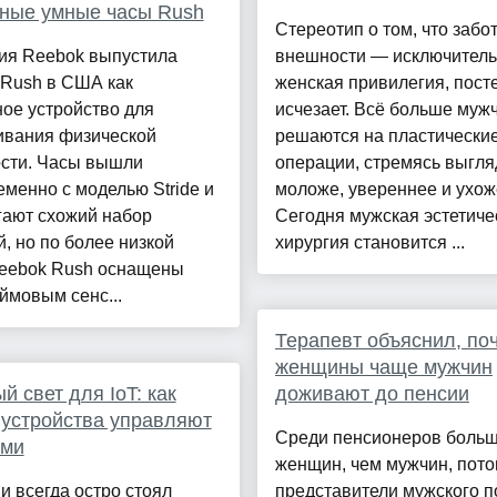
ные умные часы Rush
Стереотип о том, что забот
ия Reebok выпустила
внешности — исключител
 Rush в США как
женская привилегия, пост
ое устройство для
исчезает. Всё больше муж
ивания физической
решаются на пластически
ости. Часы вышли
операции, стремясь выгля
менно с моделью Stride и
моложе, увереннее и ухож
гают схожий набор
Сегодня мужская эстетиче
, но по более низкой
хирургия становится ...
Reebok Rush оснащены
ймовым сенс...
Терапевт объяснил, по
женщины чаще мужчин
й свет для IoT: как
доживают до пенсии
устройства управляют
Среди пенсионеров боль
ами
женщин, чем мужчин, пото
и всегда остро стоял
представители мужского п