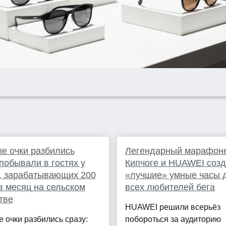
е очки разбились
Легендарный марафон
 побывали в гостях у
Кипчоге и HUAWEI созд
, зарабатывающих 200
«лучшие» умные часы 
в месяц на сельском
всех любителей бега
тве
HUAWEI решили всерьёз
 очки разбились сразу:
побороться за аудиторию