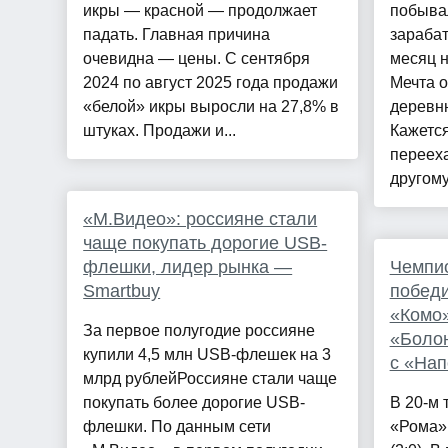
икры — красной — продолжает
побывал
падать. Главная причина
зараба
очевидна — цены. С сентября
месяц н
2024 по август 2025 года продажи
Мечта о
«белой» икры выросли на 27,8% в
деревн
штуках. Продажи и...
Кажется
перееха
другому:
«М.Видео»: россияне стали
чаще покупать дорогие USB-
флешки, лидер рынка —
Чемпио
Smartbuy
победи
«Комо»
За первое полугодие россияне
«Болон
купили 4,5 млн USB-флешек на 3
с «Нап
млрд рублейРоссияне стали чаще
покупать более дорогие USB-
В 20-м 
флешки. По данным сети
«Рома»