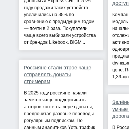
данным AliExpress СНГ, в 2025
доступ
году продажи таких устройств
увеличились на 88% по
Компан
сравнению с предыдущим годом
модель
— почти в 2 раза. Покупатели
начальн
чаще всего выбирали устройства
отслеж
от брендов Likebook, BIGM...
активн
одновре
предла
функций
Россияне стали втрое чаще
цене. 
отправлять донаты
1,39-дю
стримерам
В 2025 году россияне начали
заметно чаще поддерживать
Зелёны
авторов контента через донаты,
умные 
предпочитая разовые переводы
дорог
регулярным подпискам. По
данным аналитиков Yota, трафик
В Росси