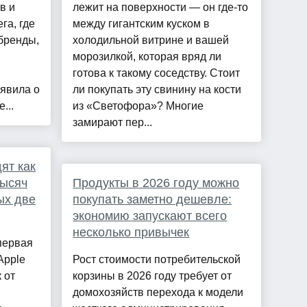
в и
лежит на поверхности — он где-то
га, где
между гигантским куском в
бренды,
холодильной витрине и вашей
морозилкой, которая вряд ли
готова к такому соседству. Стоит
явила о
ли покупать эту свинину на кости
...
из «Светофора»? Многие
замирают пер...
ят как
тысяч
Продукты в 2026 году можно
ых две
покупать заметно дешевле:
экономию запускают всего
несколько привычек
 первая
Apple
Рост стоимости потребительской
 от
корзины в 2026 году требует от
домохозяйств перехода к модели