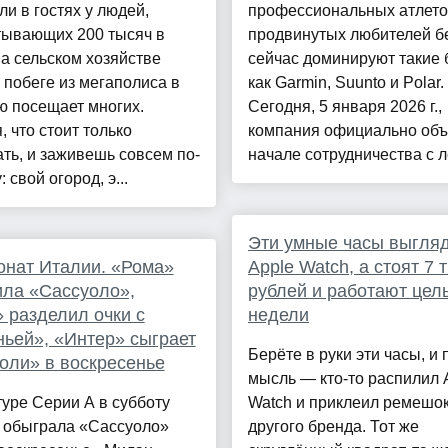
и в гостях у людей,
профессиональных атлето
тывающих 200 тысяч в
продвинутых любителей бе
а сельском хозяйстве
сейчас доминируют такие 
 побеге из мегаполиса в
как Garmin, Suunto и Polar.
ю посещает многих.
Сегодня, 5 января 2026 г.,
, что стоит только
компания официально объ
ть, и заживешь совсем по-
начале сотрудничества с ле
 свой огород, э...
Эти умные часы выгляд
нат Италии. «Рома»
Apple Watch, а стоят 7 
ла «Сассуоло»,
рублей и работают цел
 разделил очки с
недели
ьей», «Интер» сыграет
Берёте в руки эти часы, и
оли» в воскресенье
мысль — кто-то распилил 
туре Серии А в субботу
Watch и приклеил ремешок
 обыграла «Сассуоло»
другого бренда. Тот же