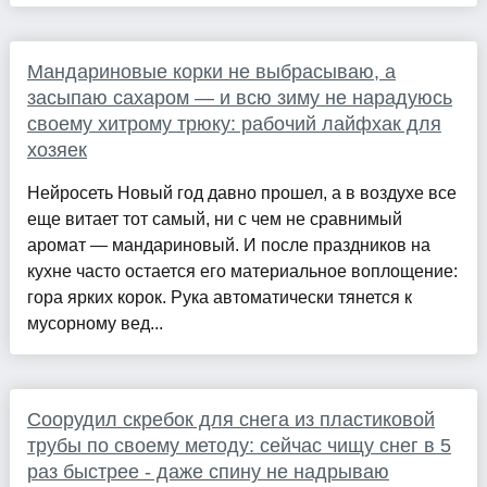
Мандариновые корки не выбрасываю, а
засыпаю сахаром — и всю зиму не нарадуюсь
своему хитрому трюку: рабочий лайфхак для
хозяек
Нейросеть Новый год давно прошел, а в воздухе все
еще витает тот самый, ни с чем не сравнимый
аромат — мандариновый. И после праздников на
кухне часто остается его материальное воплощение:
гора ярких корок. Рука автоматически тянется к
мусорному вед...
Соорудил скребок для снега из пластиковой
трубы по своему методу: сейчас чищу снег в 5
раз быстрее - даже спину не надрываю