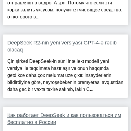
отправляют в ведро. А зря. Потому что если эти
корки залить уксусом, получится чистящее средство,
от которого в...
DeepSeek R2-nin yeni versiyası GPT-4-ə rəqib
olacaq
Çin şirkəti DeepSeek-in süni intellekt modeli yeni
versiya ilə təqdimata hazırlaşır və onun haqqında
getdikcə daha çox məlumat üzə çıxır. İnsayderlərin
bildirdiyinə görə, neyroşəbəkənin premyerası avqustdan
daha gec bir vaxta təxirə salınıb, lakin C...
Как работает DeepSeek и как пользоваться им
бесплатно в России