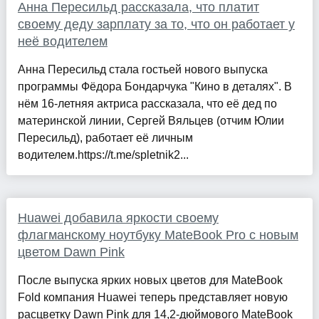
Анна Пересильд рассказала, что платит
своему деду зарплату за то, что он работает у
неё водителем
Анна Пересильд стала гостьей нового выпуска
программы Фёдора Бондарчука "Кино в деталях". В
нём 16-летняя актриса рассказала, что её дед по
материнской линии, Сергей Вяльцев (отчим Юлии
Пересильд), работает её личным
водителем.https://t.me/spletnik2...
Huawei добавила яркости своему
флагманскому ноутбуку MateBook Pro с новым
цветом Dawn Pink
После выпуска ярких новых цветов для MateBook
Fold компания Huawei теперь представляет новую
расцветку Dawn Pink для 14,2-дюймового MateBook