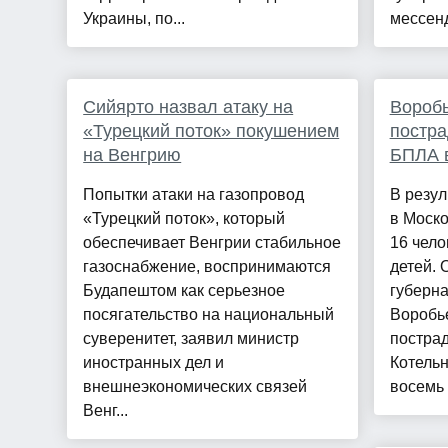
Украины, по...
мессенд
Сийярто назвал атаку на
Воробь
«Турецкий поток» покушением
постра
на Венгрию
БПЛА 
Попытки атаки на газопровод
В резул
«Турецкий поток», который
в Моско
обеспечивает Венгрии стабильное
16 чело
газоснабжение, воспринимаются
детей. 
Будапештом как серьезное
губерна
посягательство на национальный
Воробь
суверенитет, заявил министр
постра
иностранных дел и
Котельн
внешнеэкономических связей
восемь 
Венг...