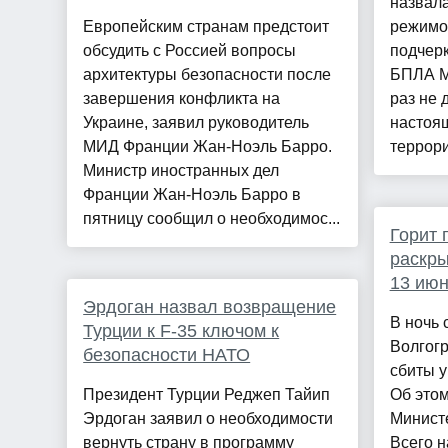
назвал
Европейским странам предстоит
режимом
обсудить с Россией вопросы
подчерк
архитектуры безопасности после
БПЛА Мо
завершения конфликта на
раз не 
Украине, заявил руководитель
настоя
МИД Франции Жан-Ноэль Барро.
террори
Министр иностранных дел
Франции Жан-Ноэль Барро в
пятницу сообщил о необходимос...
Горит 
раскры
13 июн
Эрдоган назвал возвращение
В ночь 
Турции к F-35 ключом к
Волгог
безопасности НАТО
сбиты у
Президент Турции Реджеп Тайип
Об это
Эрдоган заявил о необходимости
Минист
вернуть страну в программу
Всего н