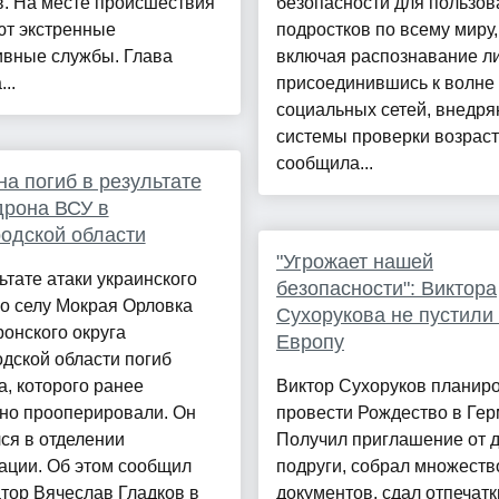
в. На месте происшествия
безопасности для пользов
ют экстренные
подростков по всему миру,
ивные службы. Глава
включая распознавание ли
..
присоединившись к волне
социальных сетей, внедр
системы проверки возраст
сообщила...
а погиб в результате
дрона ВСУ в
одской области
"Угрожает нашей
ьтате атаки украинского
безопасности": Виктора
о селу Мокрая Орловка
Сухорукова не пустили
онского округа
Европу
дской области погиб
, которого ранее
Виктор Сухоруков планир
нно прооперировали. Он
провести Рождество в Гер
ся в отделении
Получил приглашение от 
ации. Об этом сообщил
подруги, собрал множеств
тор Вячеслав Гладков в
документов, сдал отпечатк