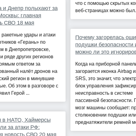
что с помощью скрытых ко
 и Днепр полыхают за
веб-страницах можно был..
Москвы: главная
ь СВО 18 мая
ракетные удары и атаки
Почему загорелась оши
тников «Герань» по
подушки безопасности 
м в Днепропетровске,
можно ли это игнориро
и ряде других регионов
рямым ответом за
Когда на приборной панел
ованный налёт дронов на
загорается иконка Airbag 
ский регион в минувшие
SRS, это значит, что элек
е. Об этом в разговоре с
блок управления зафикси
аявил Герой ...
неисправность в системе
пассивной безопасности. П
мозг машины сообщает: п
столкновении подушки ил
и в НАТО, Хаймерсы
преднатяжители ремней мо
ли за атаки РФ:
я новость СВО 20 мая