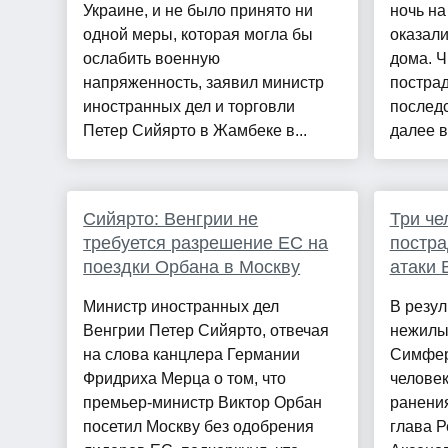
Украине, и не было принято ни
ночь на
одной меры, которая могла бы
оказали
ослабить военную
дома. Ч
напряженность, заявил министр
пострад
иностранных дел и торговли
последс
Петер Сийярто в Жамбеке в...
далее в
Сийярто: Венгрии не
Три че
требуется разрешение ЕС на
постра
поездки Орбана в Москву
атаки
Министр иностранных дел
В резул
Венгрии Петер Сийярто, отвечая
нежилы
на слова канцлера Германии
Симфер
Фридриха Мерца о том, что
человек
премьер-министр Виктор Орбан
ранения
посетил Москву без одобрения
глава 