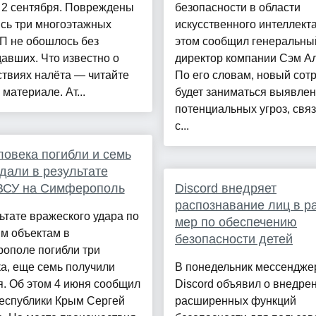
 2 сентября. Повреждены
безопасности в области
сь три многоэтажных
искусственного интеллекта
П не обошлось без
этом сообщил генеральны
авших. Что известно о
директор компании Сэм Ал
твиях налёта — читайте
По его словам, новый сот
 материале. Ат...
будет заниматься выявле
потенциальных угроз, свя
с...
ловека погибли и семь
дали в результате
 ВСУ на Симферополь
Discord внедряет
распознавание лиц в р
ьтате вражеского удара по
мер по обеспечению
м объектам в
безопасности детей
ополе погибли три
а, еще семь получили
В понедельник мессендже
. Об этом 4 июня сообщил
Discord объявил о внедре
Республики Крым Сергей
расширенных функций