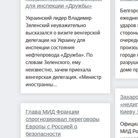
для инспекции «Дружбы»
Белгоро
Украинский лидер Владимир
ежедне
Зеленский неуважительно
ударов 
высказался о визите венгерской
стороны
делегации на Украину для
очередн
инспекции состояния
произош
нефтепровода «Дружба». По
городе
словам Зеленского, ему
разруш
неизвестно, зачем приехала
доме пр
венгерская делегация. «Министр
иностранны...
Захар
«недип
Глава МИД Франции
Киеву 
спрогнозировал переговоры
Официа
Европы с Россией о
МИД Ро
безопасности