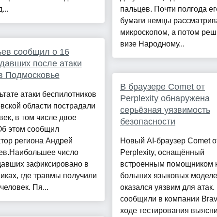
...
пальцев. Почти полгода ег
бумаги немцы рассматрив
микроскопом, а потом реш
визе Народному...
ев сообщил о 16
давших после атаки
в Подмосковье
В браузере Comet от
ьтате атаки беспилотников
Perplexity обнаружена
вской области пострадали
серьёзная уязвимость
век, в том числе двое
безопасности
Об этом сообщил
тор региона Андрей
Новый AI-браузер Comet о
ев.Наибольшее число
Perplexity, оснащённый
давших зафиксировано в
встроенным помощником н
иках, где травмы получили
больших языковых моделе
человек. Пя...
оказался уязвим для атак.
сообщили в компании Brav
ходе тестирования выясни