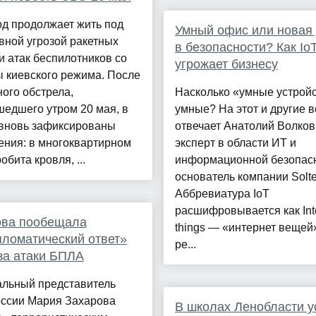
д продолжает жить под
Умный офис или новая
вной угрозой ракетных
в безопасности? Как Io
и атак беспилотников со
угрожает бизнесу
 киевского режима. После
ого обстрела,
Насколько «умные устрой
едшего утром 20 мая, в
умные? На этот и другие 
 вновь зафиксированы
отвечает Анатолий Волков
ения: в многоквартирном
эксперт в области ИТ и
обита кровля, ...
информационной безопасн
основатель компании Solte
Аббревиатура IoT
расшифровывается как Inte
ова пообещала
things — «интернет вещей
ломатический ответ»
ре...
за атаки БПЛА
льный представитель
ссии Мария Захарова
В школах Ленобласти у