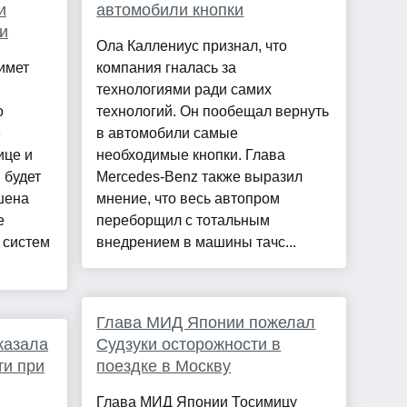
и
автомобили кнопки
и
Ола Каллениус признал, что
имет
компания гналась за
технологиями ради самих
о
технологий. Он пообещал вернуть
е
в автомобили самые
ице и
необходимые кнопки. Глава
 будет
Mercedes-Benz также выразил
шена
мнение, что весь автопром
е
переборщил с тотальным
 систем
внедрением в машины тачс...
Глава МИД Японии пожелал
казала
Судзуки осторожности в
ти при
поездке в Москву
Глава МИД Японии Тосимицу