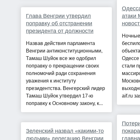
Одесса
Глава Венгрии утвердил
атаки 
поправку об отстранении
новост
президента от должности
Ночные 
Назвав действия парламента
беспило
Венгрии антиконституционными,
объекта
Тамаш Шуйок все же одобрил
Одессе 
поправку о прекращении своих
стали п
полномочий ради сохранения
массир
уважения к институту
Москов
президентства. Венгерский лидер
выходны
Тамаш Шуйок утвердил 17-ю
aif.ru з
поправку к Основному закону, к...
Потер
Зеленский назвал «какими-то
покара
людьми» делегацию Венгрии
главна