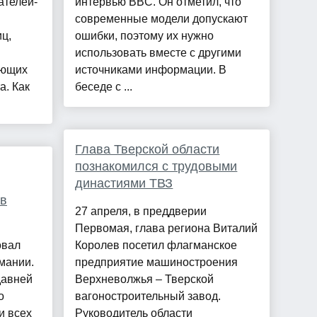
ателей-
интервью BBC. Он отметил, что
современные модели допускают
ц,
ошибки, поэтому их нужно
использовать вместе с другими
яющих
источниками информации. В
а. Как
беседе с ...
Глава Тверской области
познакомился с трудовыми
династиями ТВЗ
 в
27 апреля, в преддверии
Первомая, глава региона Виталий
овал
Королев посетил флагманское
мании.
предприятие машиностроения
давней
Верхневолжья – Тверской
о
вагоностроительный завод.
и всех
Руководитель области