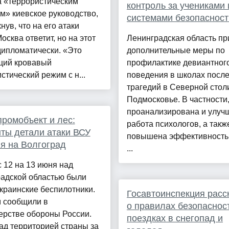
а «террористическим
контроль за учениками 
» киевское руководство,
системами безопасност
нув, что на его атаки
сква ответит, но на этот
Ленинградская область пр
дипломатически. «Это
дополнительные меры по
щий кровавый
профилактике девиантног
стический режим с н...
поведения в школах посл
трагедий в Северной стол
Подмосковье. В частности,
проанализирована и улуч
промобъект и лес:
работа психологов, а такж
ты детали атаки ВСУ
повышена эффективность
я на Волгоград
...
с 12 на 13 июня над
радской областью были
краинские беспилотники.
Госавтоинспекция расс
м сообщили в
о правилах безопаснос
ерстве обороны России.
поездках в снегопад и
ад территорией страны за