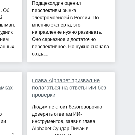
Подщеколдин оценил
. Об
перспективы рынка
й
электромобилей в России. По
ьтман.
мнению эксперта, это
рудник
направление нужно развивать.
нием
Оно серьезное и достаточно
занных
перспективное. Но нужно сначала
созда...
Глава Alphabet призвал не
амках
полагаться на ответы ИИ без
проверки
Людям не стоит безоговорочно
р
доверять ответам ИИ-
нии
инструментов, заявил глава
Alphabet Сундар Пичаи в