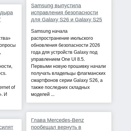
Samsung выпустила
 дыра
исправления безопасности
T
для Galaxy S26 и Galaxy S25
Samsung начала
ства»
распространение июльского
вопросы
обновления безопасности 2026
,
года для устройств Galaxy под
управлением One UI 8.5.
ости,
Первыми новую прошивку начали
cs.
получать владельцы флагманских
смартфонов серии Galaxy S26, а
rnet of
также последних складных
». И
моделей ...
Глава Mercedes-Benz
силят
пообещал вернуть в