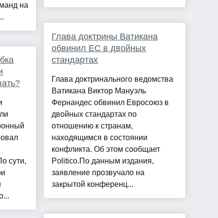
манд на
.
Глава доктрины Ватикана
обвинил ЕС в двойных
бка
стандартах
и
Глава доктринального ведомства
вать?
Ватикана Виктор Мануэль
и
Фернандес обвинил Евросоюз в
или
двойных стандартах по
тронный
отношению к странам,
ровал
находящимся в состоянии
конфликта. Об этом сообщает
о сути,
Politico.По данным издания,
ри
заявление прозвучало на
и
закрытой конференц...
...