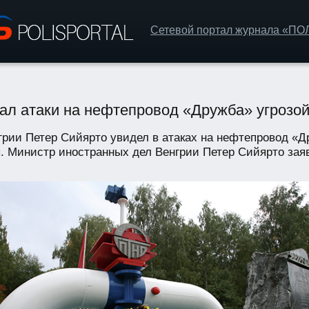
Сетевой портал журнала «П
ал атаки на нефтепровод «Дружба» угрозой
грии Петер Сийярто увидел в атаках на нефтепровод «Д
ы. Министр иностранных дел Венгрии Петер Сийярто заяв