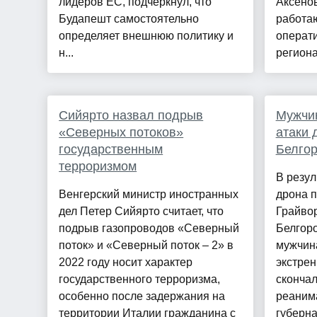
лидеров ЕС, подчеркнул, что
Аксено
Будапешт самостоятельно
работа
определяет внешнюю политику и
операт
н...
региона.
Сийярто назвал подрыв
Мужчин
«Северных потоков»
атаки 
государственным
Белгор
терроризмом
В резул
Венгерский министр иностранных
дрона п
дел Петер Сийярто считает, что
Грайвор
подрыв газопроводов «Северный
Белгоро
поток» и «Северный поток – 2» в
мужчина
2022 году носит характер
экстре
государственного терроризма,
скончал
особенно после задержания на
реаним
территории Италии гражданина с
губерна