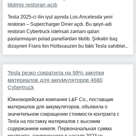
tikilmiş restoran açdı
Tesla 2025-ci ilin iyul ayında Los-Ancelesdə yeni
restoran – Supercharger Diner açdı. Bu qeyri-adi
restoran Cybertruck istehsalı zamanı qalan
paslanmayan polad panellərdən tikilib. Şirkətin baş
dizayneri Frans fon Holtsxauzen bu faktı Tesla sahiblər...
Tesla резко сократила на 99% закупки
материалов для аккумуляторов 4680
Cybertruck
Южнокорейская компания L&F Co., поставщик
материалов для аккумуляторов, объявила о
значительном сокращении стоимости контракта с
Tesla на поставку материалов с высоким
содержанием никеля. Первоначальная сумма
контракта, заключенного в начале 2023 го...