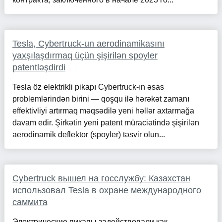
Tesla, Cybertruck-un aerodinamikasını
yaxşılaşdırmaq üçün şişirilən spoyler
patentləşdirdi
Tesla öz elektrikli pikapı Cybertruck-ın əsas
problemlərindən birini — qoşqu ilə hərəkət zamanı
effektivliyi artırmaq məqsədilə yeni həllər axtarmağa
davam edir. Şirkətin yeni patent müraciətində şişirilən
aerodinamik deflektor (spoyler) təsvir olun...
Cybertruck вышел на госслужбу: Казахстан
использовал Tesla в охране международного
саммита
Электрические пикапы задействовали как