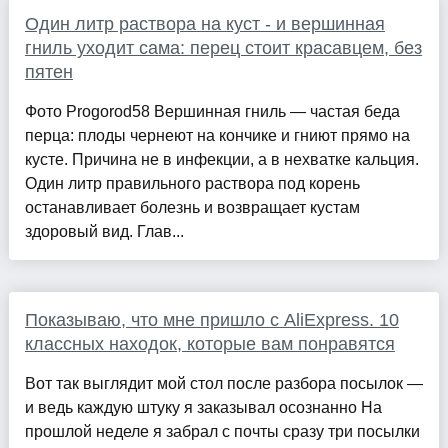
Один литр раствора на куст - и вершинная
гниль уходит сама: перец стоит красавцем, без
пятен
Фото Progorod58 Вершинная гниль — частая беда
перца: плоды чернеют на кончике и гниют прямо на
кусте. Причина не в инфекции, а в нехватке кальция.
Один литр правильного раствора под корень
останавливает болезнь и возвращает кустам
здоровый вид. Глав...
Показываю, что мне пришло с AliExpress. 10
классных находок, которые вам понравятся
Вот так выглядит мой стол после разбора посылок —
и ведь каждую штуку я заказывал осознанно На
прошлой неделе я забрал с почты сразу три посылки