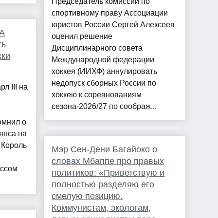
Председатель комиссии по
спортивному праву Ассоциации
юристов России Сергей Алексеев
ША
оценил решение
ть
Дисциплинарного совета
жки
Международной федерации
хоккея (ИИХФ) аннулировать
недопуск сборных России по
л III на
хоккею к соревнованиям
сезона-2026/27 по соображ...
омнил о
янса на
 Король
Мэр Сен-Дени Багайоко о
словах Мбаппе про правых
ессом
политиков: «Приветствую и
полностью разделяю его
смелую позицию.
Коммунистам, экологам,