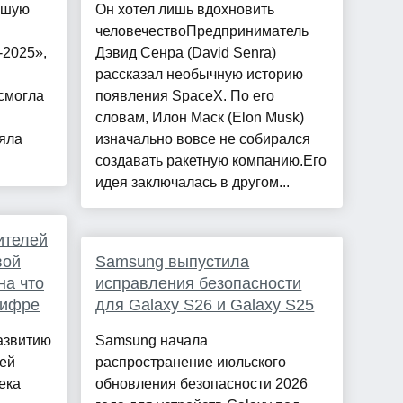
ьшую
Он хотел лишь вдохновить
человечествоПредприниматель
-2025»,
Дэвид Сенра (David Senra)
рассказал необычную историю
 смогла
появления SpaceX. По его
словам, Илон Маск (Elon Musk)
яла
изначально вовсе не собирался
создавать ракетную компанию.Его
идея заключалась в другом...
ителей
вой
Samsung выпустила
на что
исправления безопасности
цифре
для Galaxy S26 и Galaxy S25
азвитию
Samsung начала
оей
распространение июльского
ека
обновления безопасности 2026