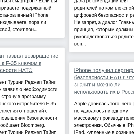
яться смартфон? Если вы
дала рекомендации для
триваете подержанный
родителей по комплексной
сстановленный iPhone
цифровой безопасности р
икидываете, пора ли
Не запрет, а диалог Главн
свой, стоит пон...
принцип, которым должны
руководствоваться родите
воп...
н назвал возвращение
 к F-35 ключом к
асности НАТО
iPhone получил сертиф
безопасности НАТО: что
ент Турции Реджеп Тайип
значит и можно ли
 заявил о необходимости
использовать их в Росс
 страну в программу
нского истребителя F-35
Apple добилась того, чего
репления отношений с
не удавалось ни одному
повышения безопасности
массовому производител
сообщает Bloomberg.
электроники. Обычные iPh
ент Турции Реджеп Тайип
iPad, купленные в рознице