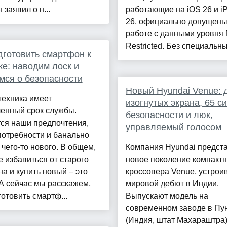
 заявил о н...
работающие на iOS 26 и 
26, официально допущены
работе с данными уровня
Restricted. Без специальны.
дготовить смартфон к
е: наводим лоск и
мся о безопасности
Новый Hyundai Venue: 
техника имеет
изогнутых экрана, 65 с
ченный срок службы.
безопасности и люк,
ся наши предпочтения,
управляемый голосом
потребности и банально
 чего-то нового. В общем,
Компания Hyundai предст
 избавиться от старого
новое поколение компактн
а и купить новый – это
кроссовера Venue, устроив
А сейчас мы расскажем,
мировой дебют в Индии.
готовить смартф...
Выпускают модель на
современном заводе в Пу
(Индия, штат Махараштра)