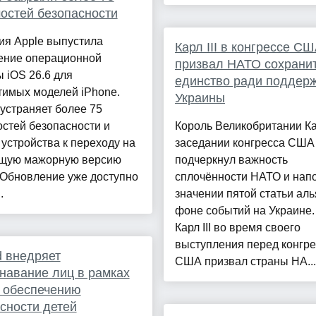
остей безопасности
ия Apple выпустила
Карл III в конгрессе С
ение операционной
призвал НАТО сохрани
 iOS 26.6 для
единство ради поддер
тимых моделей iPhone.
Украины
устраняет более 75
стей безопасности и
Король Великобритании Кар
 устройства к переходу на
заседании конгресса США
щую мажорную версию
подчеркнул важность
 Обновление уже доступно
сплочённости НАТО и нап
.
значении пятой статьи аль
фоне событий на Украине.
Карл III во время своего
выступления перед конгр
d внедряет
США призвал страны НА...
навание лиц в рамках
 обеспечению
сности детей