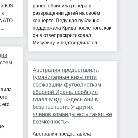
iPadOS
ранее обвинила рэпера в
 к
развращении детей на своём
 NATO
концерте. Ведущая публично
..
поддержала Крида после того, как
он в ответ раскритиковал
Мизулину, и подтвердила сл...
два
истем
Австралия предоставила
гуманитарные визы пяти
сбежавшим футболисткам
авила
сборной Ирана, сообщил
ого
глава МВД: «Здесь они в
 его
безопасности. У других
членов команды есть такая же
возможность»
не
.
Австралия предоставила