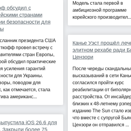
Модель стала первой в
ф обсудил с
амбициозной программе
йскими странами
корейского производител..
ии безопасности для
ны
сланник президента США
Канье Уэст прошёл леч
ткофф провел встречу с
элитном рехабе ради Б
авителями стран Европы,
Цензори
рой обсудил практические
я усиления гарантий
После череды скандальны
ности для Украины.
высказываний в сети Кань
воры, поводом для
согласился пройти курс
, как отмечается, стала
реабилитации от биполяр
ива американс...
расстройства. От инсайде
близких к 48-летнему рэпер
изданию The Sun стало из
что вместе с супругой Бья
выпустила iOS 26.6 для
Цензори он отправился ...
. Закрыли более 75