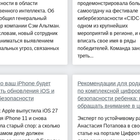
ности в области
продемонстрировала бол
венного интеллекта. Об
самоотдачу на фестивале
ообщил генеральный
кибербезопасности «CIDC
р компании Сэм Альтман.
одном из крупнейших
словам, новый сотрудник
мероприятий в регионе, и
заниматься выявлением
вписать свое имя в ряды
альных угроз, связанных
победителей. Команда зан
треть...
о ваш iPhone будет
Рекомендации для род
ть обновления iOS и
по комплексной цифро
безопасности
безопасности ребенка: 
обращать внимание в 
 Apple выпустила iOS 27
я iPhone 11 и снова
Эксперт по устойчивому р
ла старый спор: а сколько
Анастасия Потапова в св
самом деле должен
статье на портале Цифрот