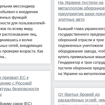
На Украине пустили на
дельник мессенджер
металлолом оборонное
 объявил о внедрении
предприятие ради поку
енных функций
элитных авто
ности для пользователей-
ков по всему миру,
Бывший глава украинског
 распознавание лиц,
государственного предпри
динившись к волне
оборонной отрасли и трое 
ьных сетей, внедряющих
подчиненных уничтожили
 проверки возраста. Как
оборудование завода, что
а...
купить премиальные маши
Гендиректор и трое сотру
пустили оборонное предп
на Украине на металлолом, 
 призвал ЕС к
ению с Россией
ктуры безопасности
ы
От бритых бровей до
раскалённых углей: че
йскому союзу (ЕС)