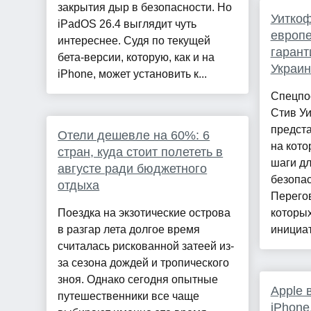
закрытия дыр в безопасности. Но
Уиткоф
iPadOS 26.4 выглядит чуть
европе
интереснее. Судя по текущей
гарант
бета-версии, которую, как и на
Украи
iPhone, может установить к...
Спецпо
Стив Уи
предст
Отели дешевле на 60%: 6
на кото
стран, куда стоит полететь в
шаги дл
августе ради бюджетного
безопас
отдыха
Перего
Поездка на экзотические острова
которых
в разгар лета долгое время
инициат
считалась рискованной затеей из-
за сезона дождей и тропического
зноя. Однако сегодня опытные
Apple 
путешественники все чаще
iPhone