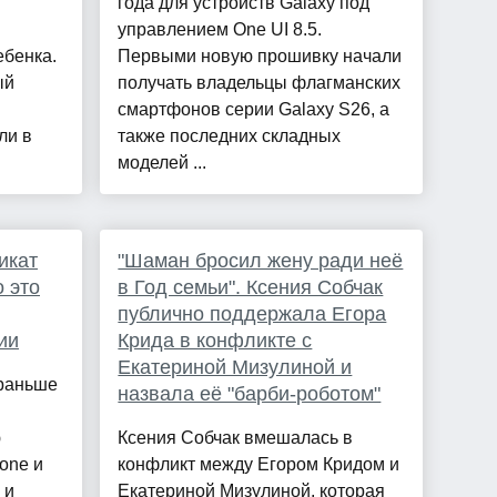
года для устройств Galaxy под
управлением One UI 8.5.
ебенка.
Первыми новую прошивку начали
ый
получать владельцы флагманских
смартфонов серии Galaxy S26, а
ли в
также последних складных
моделей ...
икат
"Шаман бросил жену ради неё
 это
в Год семьи". Ксения Собчак
публично поддержала Егора
ии
Крида в конфликте с
Екатериной Мизулиной и
 раньше
назвала её "барби-роботом"
ю
Ксения Собчак вмешалась в
one и
конфликт между Егором Кридом и
 и
Екатериной Мизулиной, которая