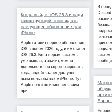
В поне
Discord
Когда выйдет iOS 26.3 и ради
расшир
каких функций стоит ждать
безопас
следующее обновление для
подрост
iPhone
включая
Apple готовит первое обновление
присое
iOS в новом 2026 году, и им станет
социал
iOS 26.3. Бета-версия системы
системы
уже вышла, а значит, можно
сообщил
довольно точно спрогнозировать,
когда апдейт станет доступен
всем пользователям iPhone. Тут
Макрон
Apple почти не изменяет своим
обсужд
при...
архите
Европ
Европе