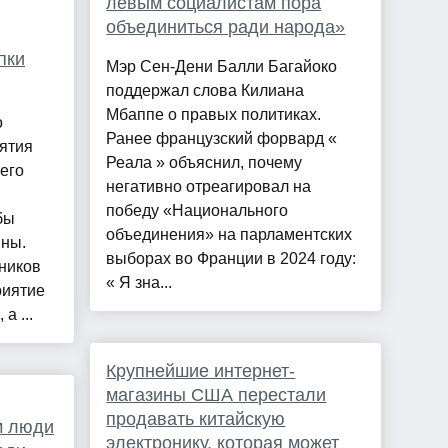
левым социалистам пора
объединиться ради народа»
пки
Мэр Сен-Дени Балли Багайоко
поддержал слова Килиана
Мбаппе о правых политиках.
о
Ранее французский форвард «
ятия
Реала » объяснил, почему
его
негативно отреагировал на
победу «Национального
бы
объединения» на парламентских
ны.
выборах во Франции в 2024 году:
дников
« Я зна...
риятие
а ...
Крупнейшие интернет-
магазины США перестали
продавать китайскую
м люди
электронику, которая может