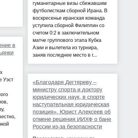
гуманитарные визы сбежавшим
футболисткам сборной Ирана. В
.
воскресенье иранская команда
уступила сборной Филиппин со
счетом 0:2 в заключительном
матче группового этапа Кубка
ение в
Азии и вылетела из турнира,
ьянки
заняв последнее место в г...
х
е Уэст
«Благодаря Дегтяреву –
министру спорта и доктору
ного
юридических наук, в спорте
ров,
наступательная юридическая
у,
позиция». Юрист Алексеев об
вестно,
отмене решения ИИХФ о бане
нкой
России из-за безопасности