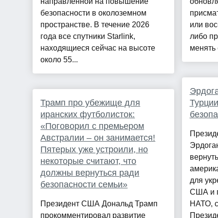
направленной на повышение
обновл
безопасности в околоземном
присма
пространстве. В течение 2026
или во
года все спутники Starlink,
либо пр
находящиеся сейчас на высоте
менять 
около 55...
Эрдога
Трамп про убежище для
Турции
иранских футболисток:
безоп
«Поговорил с премьером
Презид
Австралии – он занимается!
Эрдоган
Пятерых уже устроили, но
вернуть
некоторые считают, что
америка
должны вернуться ради
для ук
безопасности семьи»
США и 
Президент США Дональд Трамп
НАТО, 
прокомментировал развитие
Презид