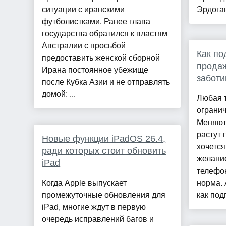
ситуации с иранскими
Эрдоган
футболистками. Ранее глава
государства обратился к властям
Австралии с просьбой
Как по
предоставить женской сборной
продаж
Ирана постоянное убежище
заботи
после Кубка Азии и не отправлять
домой: ...
Любая 
ограни
Меняют
растут 
Новые функции iPadOS 26.4,
хочется
ради которых стоит обновить
желание
iPad
телефон
Когда Apple выпускает
норма. 
промежуточные обновления для
как под
iPad, многие ждут в первую
очередь исправлений багов и