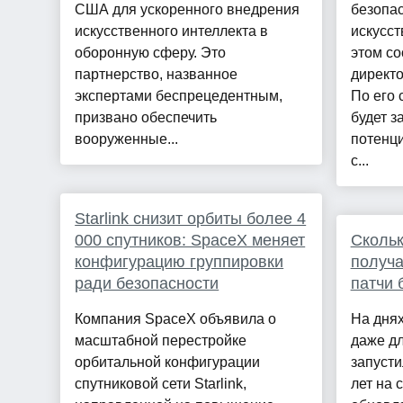
США для ускоренного внедрения
безопас
искусственного интеллекта в
искусст
оборонную сферу. Это
этом с
партнерство, названное
директо
экспертами беспрецедентным,
По его 
призвано обеспечить
будет 
вооруженные...
потенци
с...
Starlink снизит орбиты более 4
000 спутников: SpaceX меняет
Скольк
конфигурацию группировки
получа
ради безопасности
патчи 
Компания SpaceX объявила о
На днях
масштабной перестройке
даже дл
орбитальной конфигурации
запусти
спутниковой сети Starlink,
лет на 