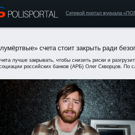
Сетевой портал журнала «П
лумёртвые» счета стоит закрыть ради безо
ета лучше закрывать, чтобы снизить риски и разгрузит
оциации российских банков (АРБ) Олег Скворцов. По сл