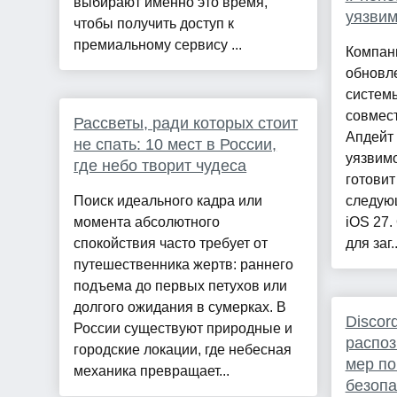
выбирают именно это время,
уязвим
чтобы получить доступ к
премиальному сервису ...
Компан
обновл
системы
совмес
Рассветы, ради которых стоит
Апдейт 
не спать: 10 мест в России,
уязвимо
где небо творит чудеса
готовит
Поиск идеального кадра или
следую
момента абсолютного
iOS 27.
спокойствия часто требует от
для заг..
путешественника жертв: раннего
подъема до первых петухов или
долгого ожидания в сумерках. В
Discor
России существуют природные и
распоз
городские локации, где небесная
мер по
механика превращает...
безопа